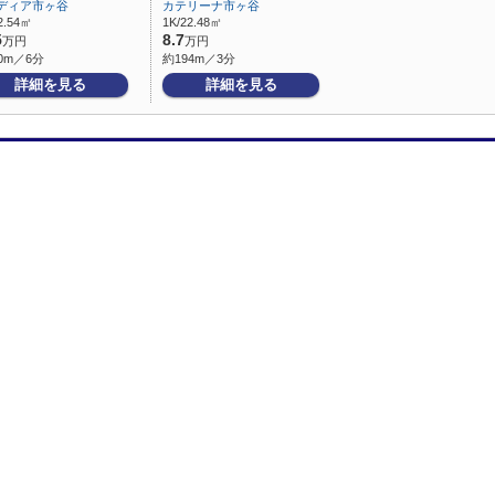
ディア市ヶ谷
カテリーナ市ヶ谷
2.54㎡
1K/22.48㎡
5
8.7
万円
万円
0m／6分
約194m／3分
詳細を見る
詳細を見る