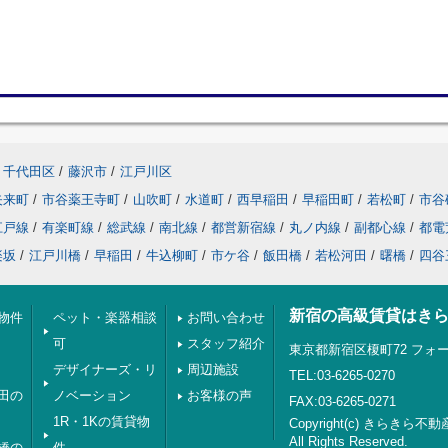
千代田区
/
藤沢市
/
江戸川区
矢来町
/
市谷薬王寺町
/
山吹町
/
水道町
/
西早稲田
/
早稲田町
/
若松町
/
市谷
江戸線
/
有楽町線
/
総武線
/
南北線
/
都営新宿線
/
丸ノ内線
/
副都心線
/
都電
楽坂
/
江戸川橋
/
早稲田
/
牛込柳町
/
市ケ谷
/
飯田橋
/
若松河田
/
曙橋
/
四谷
新宿の高級賃貸はき
物件
ペット・楽器相談
お問い合わせ
可
スタッフ紹介
東京都新宿区榎町72 フォー
デザイナーズ・リ
周辺施設
TEL:03-6265-0270
田の
ノベーション
お客様の声
FAX:03-6265-0271
1R・1Kの賃貸物
Copyright(c) きらきら不動
All Rights Reserved.
橋の
件