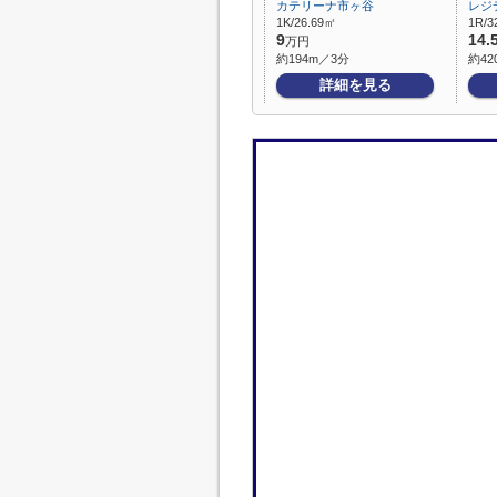
カテリーナ市ヶ谷
レジ
1K/26.69㎡
1R/3
9
14.
万円
約194m／3分
約42
詳細を見る