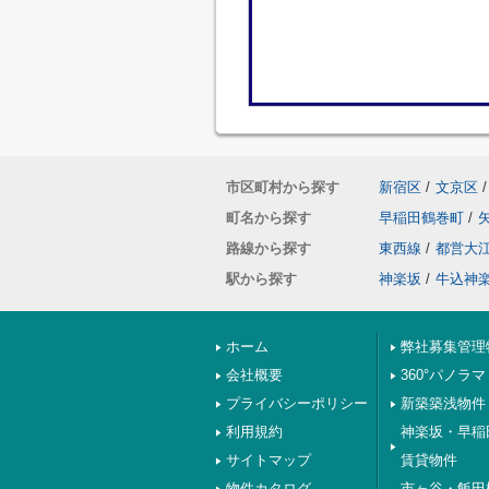
市区町村から探す
新宿区
/
文京区
/
町名から探す
早稲田鶴巻町
/
路線から探す
東西線
/
都営大
駅から探す
神楽坂
/
牛込神
ホーム
弊社募集管理
会社概要
360°パノラマ
プライバシーポリシー
新築築浅物件
利用規約
神楽坂・早稲
サイトマップ
賃貸物件
物件カタログ
市ヶ谷・飯田