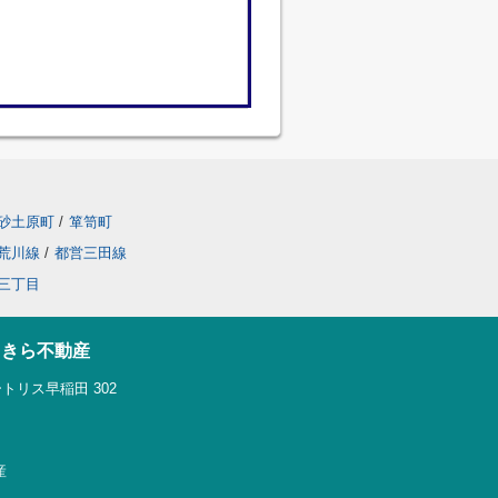
砂土原町
/
箪笥町
荒川線
/
都営三田線
三丁目
らきら不動産
トリス早稲田 302
産