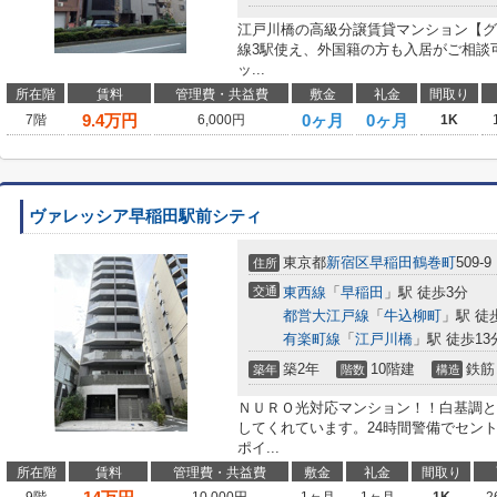
江戸川橋の高級分譲賃貸マンション【グ
線3駅使え、外国籍の方も入居がご相談
ッ...
所在階
賃料
管理費・共益費
敷金
礼金
間取り
9.4
万円
0ヶ月
0ヶ月
7階
6,000円
1K
ヴァレッシア早稲田駅前シティ
東京都
新宿区
早稲田鶴巻町
509-9
住所
交通
東西線
「
早稲田
」駅 徒歩3分
都営大江戸線
「
牛込柳町
」駅 徒
有楽町線
「
江戸川橋
」駅 徒歩13
築2年
10階建
鉄筋
築年
階数
構造
ＮＵＲＯ光対応マンション！！白基調と
してくれています。24時間警備でセン
ポイ...
所在階
賃料
管理費・共益費
敷金
礼金
間取り