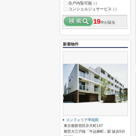
住戸内覧可能
(-)
コンシェルジュサービス
(-)
19
件が該当
新着物件
コンフォリア早稲田
東京都新宿区弁天町147
都営大江戸線「牛込柳町」駅 徒歩5分