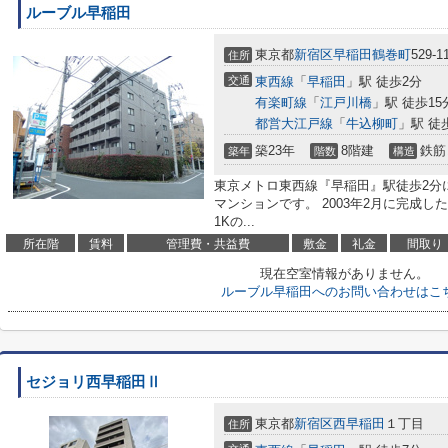
ルーブル早稲田
東京都
新宿区
早稲田鶴巻町
529-1
住所
交通
東西線
「
早稲田
」駅 徒歩2分
有楽町線
「
江戸川橋
」駅 徒歩15
都営大江戸線
「
牛込柳町
」駅 徒
築23年
8階建
鉄筋
築年
階数
構造
東京メトロ東西線『早稲田』駅徒歩2分
マンションです。 2003年2月に完成した全
1Kの...
所在階
賃料
管理費・共益費
敷金
礼金
間取り
現在空室情報がありません。
ルーブル早稲田へのお問い合わせはこ
セジョリ西早稲田Ⅱ
東京都
新宿区
西早稲田
１丁目
住所