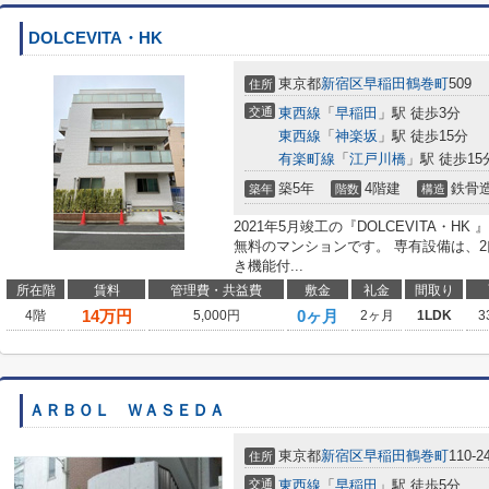
DOLCEVITA・HK
東京都
新宿区
早稲田鶴巻町
509
住所
交通
東西線
「
早稲田
」駅 徒歩3分
東西線
「
神楽坂
」駅 徒歩15分
有楽町線
「
江戸川橋
」駅 徒歩15
築5年
4階建
鉄骨
築年
階数
構造
2021年5月竣工の『DOLCEVITA・
無料のマンションです。 専有設備は、
き機能付...
所在階
賃料
管理費・共益費
敷金
礼金
間取り
14
万円
0ヶ月
4階
5,000円
2ヶ月
1LDK
3
ＡＲＢＯＬ ＷＡＳＥＤＡ
東京都
新宿区
早稲田鶴巻町
110-2
住所
交通
東西線
「
早稲田
」駅 徒歩5分