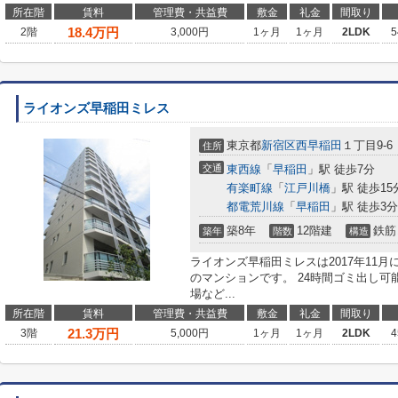
所在階
賃料
管理費・共益費
敷金
礼金
間取り
18.4
万円
2階
3,000円
1ヶ月
1ヶ月
2LDK
5
ライオンズ早稲田ミレス
東京都
新宿区
西早稲田
１丁目9-6
住所
交通
東西線
「
早稲田
」駅 徒歩7分
有楽町線
「
江戸川橋
」駅 徒歩15
都電荒川線
「
早稲田
」駅 徒歩3分
築8年
12階建
鉄筋
築年
階数
構造
ライオンズ早稲田ミレスは2017年11
のマンションです。 24時間ゴミ出し
場など...
所在階
賃料
管理費・共益費
敷金
礼金
間取り
21.3
万円
3階
5,000円
1ヶ月
1ヶ月
2LDK
4