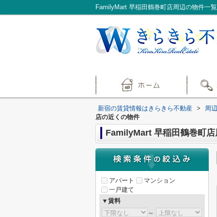
FamilyMart 早稲田鶴巻町店周辺の物
新宿の賃貸情報はきらきら不動産
>
周
店の近くの物件
FamilyMart 早稲田鶴巻
アパート
マンション
一戸建て
▼賃料
～