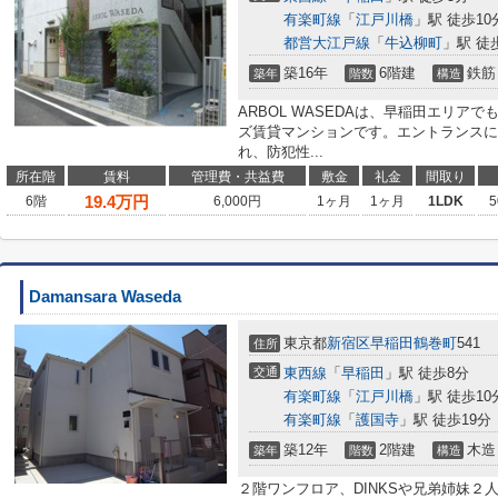
有楽町線
「
江戸川橋
」駅 徒歩10
都営大江戸線
「
牛込柳町
」駅 徒
築16年
6階建
鉄筋
築年
階数
構造
ARBOL WASEDAは、早稲田エリア
ズ賃貸マンションです。エントランスに
れ、防犯性...
所在階
賃料
管理費・共益費
敷金
礼金
間取り
19.4
万円
6階
6,000円
1ヶ月
1ヶ月
1LDK
5
Damansara Waseda
東京都
新宿区
早稲田鶴巻町
541
住所
交通
東西線
「
早稲田
」駅 徒歩8分
有楽町線
「
江戸川橋
」駅 徒歩10
有楽町線
「
護国寺
」駅 徒歩19分
築12年
2階建
木造
築年
階数
構造
２階ワンフロア、DINKSや兄弟姉妹２