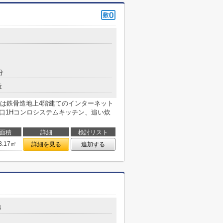
分
造
HK 』は鉄骨造地上4階建てのインターネット
2口1Hコンロシステムキッチン、追い炊
面積
詳細
検討リスト
3.17㎡
詳細を見る
追加する
4