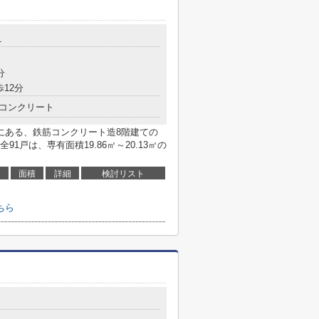
1
分
歩12分
コンクリート
にある、鉄筋コンクリート造8階建ての
91戸は、専有面積19.86㎡～20.13㎡の
面積
詳細
検討リスト
ちら