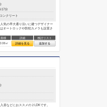
分
歩17分
コンクリート
でも人気の早大通り沿いに建つデザイナー
はオートロックや防犯カメラも設置さ
面積
詳細
検討リスト
0.06㎡
詳細を見る
追加する
分
人入居などにおススメの２LDKです。