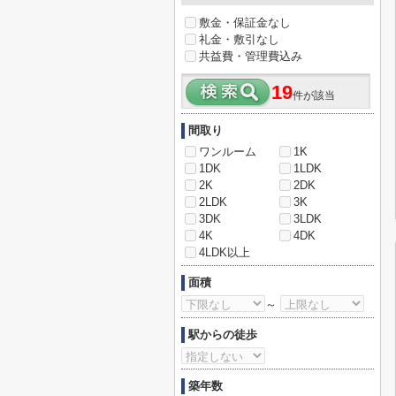
敷金・保証金なし
礼金・敷引なし
共益費・管理費込み
19
件が該当
間取り
ワンルーム
1K
1DK
1LDK
2K
2DK
2LDK
3K
3DK
3LDK
4K
4DK
4LDK以上
面積
～
駅からの徒歩
築年数