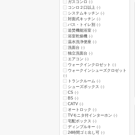
ガスコンロ
(-)
コンロ２口以上
(-)
システムキッチン
(-)
対面式キッチン
(-)
バス・トイレ別
(-)
追焚機能浴室
(-)
浴室乾燥機
(-)
温水洗浄便座
(-)
洗面台
(-)
独立洗面台
(-)
エアコン
(-)
ウォークインクロゼット
(-)
ウォークインシューズクロゼット
(-)
トランクルーム
(-)
シューズボックス
(-)
CS
(-)
BS
(-)
CATV
(-)
オートロック
(-)
TVモニタ付インターホン
(-)
宅配ボックス
(-)
ディンプルキー
(-)
24時間ゴミ出し可
(-)