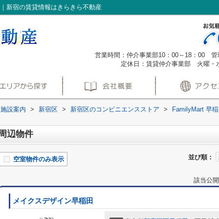
件一覧｜新宿の賃貸情報はきらきら不動産
営業時間：仲介事業部10：00～18：00 管理
定休日：賃貸仲介事業部 火曜・
辺施設案内
>
新宿区
>
新宿区のコンビニエンスストア
>
FamilyMart
町店周辺物件
並び順：
空室物件のみ表示
該当公開
メイクスデザイン早稲田