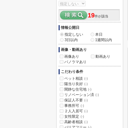
19
件が該当
情報公開日
指定しない
本日
3日以内
1週間以内
画像・動画あり
画像あり
動画あり
パノラマあり
こだわり条件
ペット相談
(-)
陽当り良好
(-)
閑静な住宅地
(-)
リノベーション済
(-)
保証人不要
(-)
事務所可
(-)
２人入居可
(-)
女性限定
(-)
高齢者相談
(-)
バリアフリー
(-)