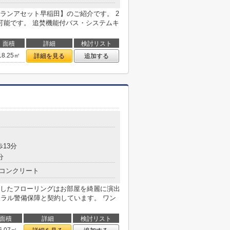
ランアセット早稲田】のご紹介です。 2
可能です。 追焚機能付バス・システムキ
面積
詳細
検討リスト
18.25㎡
詳細を見る
追加する
歩13分
分
コンクリート
したフローリングはお部屋を綺麗に演出
トラル警備保障と契約しています。 ワン
面積
詳細
検討リスト