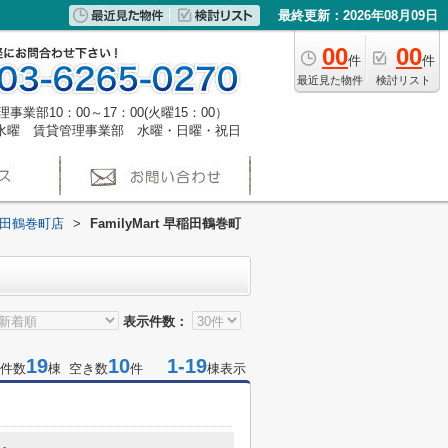
最終更新：2026年08月09日
00
00
件
件
最近見た物件
検討リスト
事業部10：00～17：00(火曜15：00）
水曜 賃貸管理事業部 水曜・日曜・祝日
 早稲田鶴巻町店
>
FamilyMart 早稲田鶴巻町
表示件数：
19
10
1-19
件数
棟 空き数
件
棟表示