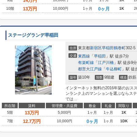
14
万円
9階
10,000円
1ヶ月
1ヶ月
1K
2
13
万円
0ヶ月
10階
10,000円
1ヶ月
1K
2
ステージグランデ早稲田
東京都
新宿区
早稲田鶴巻町
302-5
住所
交通
東西線
「
早稲田
」駅 徒歩7分
有楽町線
「
江戸川橋
」駅 徒歩9分
都営大江戸線
「
牛込柳町
」駅 徒
築10年
9階建
鉄筋
築年
階数
構造
インターネット無料の2016年築のおス
ンランク上のマンションを選ぶならステ
では...
所在階
賃料
管理費・共益費
敷金
礼金
間取り
13
万円
5階
5,000円
1ヶ月
1ヶ月
1K
12.7
万円
0ヶ月
7階
10,000円
1ヶ月
1DK