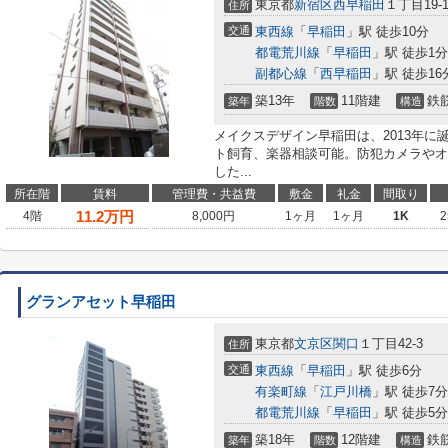
東京都
新宿区
西早稲田
１丁目19-1
住所
交通
東西線
「
早稲田
」駅 徒歩10分
都電荒川線
「
早稲田
」駅 徒歩1分
副都心線
「
西早稲田
」駅 徒歩16
築13年
11階建
鉄
築年
階数
構造
メイクスデザイン早稲田は、2013年
ト飼育、楽器相談可能。防犯カメラやオ
した...
所在階
賃料
管理費・共益費
敷金
礼金
間取り
11.2
万円
4階
8,000円
1ヶ月
1ヶ月
1K
2
グランアセット早稲田
東京都
文京区
関口
１丁目42-3
住所
交通
東西線
「
早稲田
」駅 徒歩6分
有楽町線
「
江戸川橋
」駅 徒歩7分
都電荒川線
「
早稲田
」駅 徒歩5分
築18年
12階建
鉄
築年
階数
構造