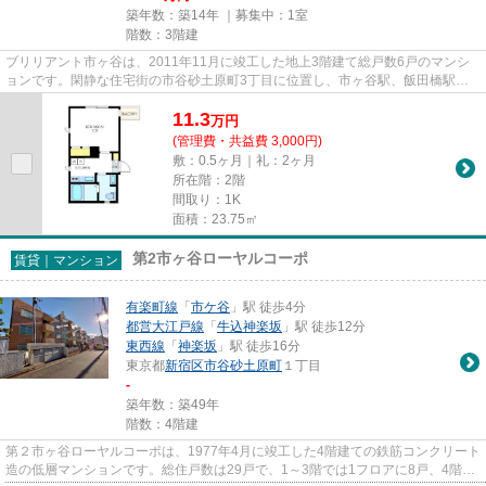
築年数：築14年 ｜募集中：
1室
階数：3階建
ブリリアント市ヶ谷は、2011年11月に竣工した地上3階建て総戸数6戸のマンシ
ョンです。閑静な住宅街の市谷砂土原町3丁目に位置し、市ヶ谷駅、飯田橋駅、
牛込神楽坂駅が利用できる利便性...
11.3
万
円
(管理費・共益費 3,000円)
敷：0.5ヶ月｜礼：2ヶ月
所在階：2階
間取り：1K
面積：23.75㎡
第2市ヶ谷ローヤルコーポ
賃貸｜マンション
有楽町線
「
市ケ谷
」駅 徒歩4分
都営大江戸線
「
牛込神楽坂
」駅 徒歩12分
東西線
「
神楽坂
」駅 徒歩16分
東京都
新宿区
市谷砂土原町
１丁目
-
築年数：築49年
階数：4階建
第２市ヶ谷ローヤルコーポは、1977年4月に竣工した4階建ての鉄筋コンクリート
造の低層マンションです。総住戸数は29戸で、1～3階では1フロアに8戸、4階部