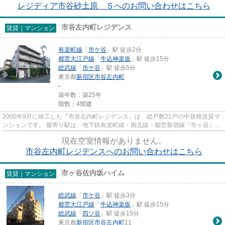
レジディア市谷砂土原 Ｓへのお問い合わせはこちら
市谷左内町レジデンス
賃貸｜マンション
有楽町線
「
市ケ谷
」駅 徒歩2分
都営大江戸線
「
牛込神楽坂
」駅 徒歩15分
総武線
「
市ケ谷
」駅 徒歩5分
東京都
新宿区
市谷左内町
-
築年数：築25年
階数：4階建
2000年9月に竣工した『市谷左内町レジデンス』は、総戸数21戸の中規模賃貸マ
ンションです。 最寄り駅は、地下鉄有楽町線・南北線・都営新宿線『市ヶ谷』駅
徒歩2分、総武線『市ヶ谷』駅...
現在空室情報がありません。
市谷左内町レジデンスへのお問い合わせはこちら
市ヶ谷佐内坂ハイム
賃貸｜マンション
総武線
「
市ケ谷
」駅 徒歩3分
都営大江戸線
「
牛込神楽坂
」駅 徒歩15分
総武線
「
四ツ谷
」駅 徒歩15分
東京都
新宿区
市谷左内町
11