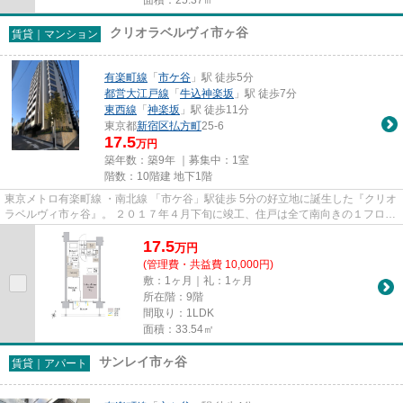
クリオラベルヴィ市ヶ谷
賃貸｜マンション
有楽町線
「
市ケ谷
」駅 徒歩5分
都営大江戸線
「
牛込神楽坂
」駅 徒歩7分
東西線
「
神楽坂
」駅 徒歩11分
東京都
新宿区
払方町
25-6
17.5
万円
築年数：築9年 ｜募集中：
1室
階数：10階建 地下1階
東京メトロ有楽町線 ・南北線 「市ケ谷」駅徒歩 5分の好立地に誕生した『クリオ
ラベルヴィ市ヶ谷』。 ２０１７年４月下旬に竣工、住戸は全て南向きの１フロア
３戸で構成されており、３...
17.5
万
円
(管理費・共益費 10,000円)
敷：1ヶ月｜礼：1ヶ月
所在階：9階
間取り：1LDK
面積：33.54㎡
サンレイ市ヶ谷
賃貸｜アパート