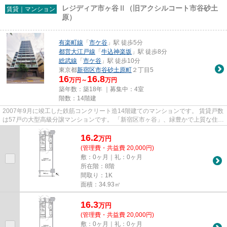
レジディア市ヶ谷Ⅱ（旧アクシルコート市谷砂土
賃貸｜マンション
原）
有楽町線
「
市ケ谷
」駅 徒歩5分
都営大江戸線
「
牛込神楽坂
」駅 徒歩8分
総武線
「
市ケ谷
」駅 徒歩10分
東京都
新宿区
市谷砂土原町
２丁目5
16
16.8
万円～
万円
築年数：築18年 ｜募集中：
4室
階数：14階建
2007年9月に竣工した鉄筋コンクリート造14階建てのマンションです。 賃貸戸数
は57戸の大型高級分譲マンションです。 「新宿区市ヶ谷」、緑豊かで上質な住空
間。主要エリアにダイレクト...
16.2
万
円
(管理費・共益費 20,000円)
敷：0ヶ月｜礼：0ヶ月
所在階：8階
間取り：1K
面積：34.93㎡
16.3
万
円
(管理費・共益費 20,000円)
敷：0ヶ月｜礼：0ヶ月