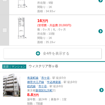
所在階：9階
間取り：1K
面積：34.93㎡
16
万
円
(管理費・共益費 20,000円)
敷：0ヶ月｜礼：0ヶ月
所在階：10階
間取り：1K
面積：35.19㎡
全4件を表示する
ウィステリア市ヶ谷
賃貸｜マンション
有楽町線
「
市ケ谷
」駅 徒歩5分
都営大江戸線
「
牛込神楽坂
」駅 徒歩9分
総武線
「
市ケ谷
」駅 徒歩9分
東京都
新宿区
払方町
21
8.8
万円
築年数：築24年 ｜募集中：
1室
階数：7階建