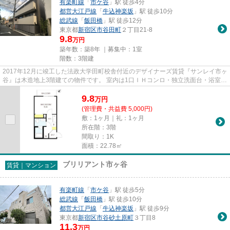
有楽町線
「
市ケ谷
」駅 徒歩4分
都営大江戸線
「
牛込神楽坂
」駅 徒歩10分
総武線
「
飯田橋
」駅 徒歩12分
東京都
新宿区
市谷田町
２丁目21-8
9.8
万円
築年数：築8年 ｜募集中：
1室
階数：3階建
2017年12月に竣工した法政大学田町校舎付近のデザイナーズ賃貸『サンレイ市ヶ
谷』は木造地上3階建ての物件です。 室内は1口ＩＨコンロ・独立洗面台・浴室暖
房換気乾燥機・ＴＶモニター...
9.8
万
円
(管理費・共益費 5,000円)
敷：1ヶ月｜礼：1ヶ月
所在階：3階
間取り：1K
面積：22.78㎡
ブリリアント市ヶ谷
賃貸｜マンション
有楽町線
「
市ケ谷
」駅 徒歩5分
総武線
「
飯田橋
」駅 徒歩10分
都営大江戸線
「
牛込神楽坂
」駅 徒歩9分
東京都
新宿区
市谷砂土原町
３丁目8
11.3
万円