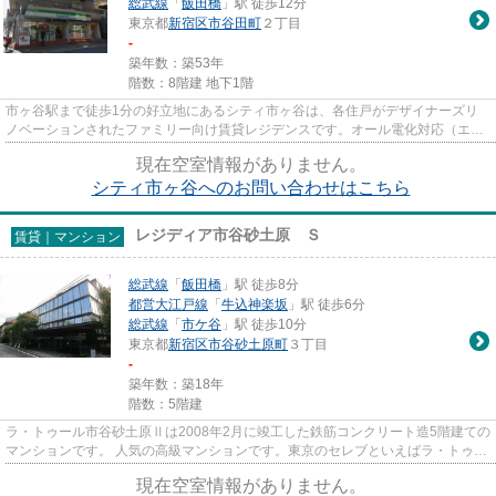
総武線
「
飯田橋
」駅 徒歩12分
東京都
新宿区
市谷田町
２丁目
-
築年数：築53年
階数：8階建 地下1階
市ヶ谷駅まで徒歩1分の好立地にあるシティ市ヶ谷は、各住戸がデザイナーズリ
ノベーションされたファミリー向け賃貸レジデンスです。オール電化対応（エコ
キュート、IHクッキングヒータ...
現在空室情報がありません。
シティ市ヶ谷へのお問い合わせはこちら
レジディア市谷砂土原 Ｓ
賃貸｜マンション
総武線
「
飯田橋
」駅 徒歩8分
都営大江戸線
「
牛込神楽坂
」駅 徒歩6分
総武線
「
市ケ谷
」駅 徒歩10分
東京都
新宿区
市谷砂土原町
３丁目
-
築年数：築18年
階数：5階建
ラ・トゥール市谷砂土原Ⅱは2008年2月に竣工した鉄筋コンクリート造5階建ての
マンションです。 人気の高級マンションです。東京のセレブといえばラ・トゥー
ルに住んでいる方と言っても...
現在空室情報がありません。