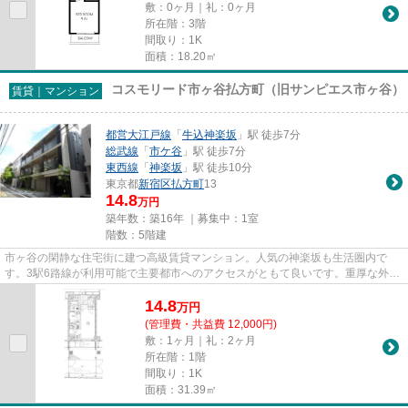
敷：0ヶ月｜礼：0ヶ月
所在階：3階
間取り：1K
面積：18.20㎡
コスモリード市ヶ谷払方町（旧サンピエス市ヶ谷）
賃貸｜マンション
都営大江戸線
「
牛込神楽坂
」駅 徒歩7分
総武線
「
市ケ谷
」駅 徒歩7分
東西線
「
神楽坂
」駅 徒歩10分
東京都
新宿区
払方町
13
14.8
万円
築年数：築16年 ｜募集中：
1室
階数：5階建
市ヶ谷の閑静な住宅街に建つ高級賃貸マンション。人気の神楽坂も生活圏内で
す。3駅6路線が利用可能で主要都市へのアクセスがともて良いです。重厚な外観
やホテルライクな内廊下が高級...
14.8
万
円
(管理費・共益費 12,000円)
敷：1ヶ月｜礼：2ヶ月
所在階：1階
間取り：1K
面積：31.39㎡