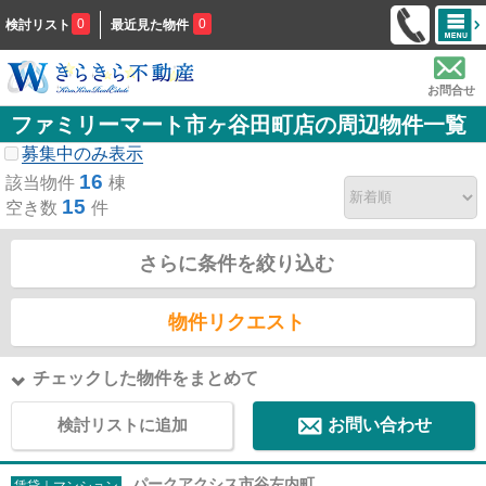
0
0
検討リスト
最近見た物件
お問合せ
ファミリーマート市ヶ谷田町店の周辺物件一覧
募集中のみ表示
16
該当物件
棟
15
空き数
件
さらに条件を絞り込む
物件リクエスト
チェックした物件をまとめて
検討リストに追加
お問い合わせ
パークアクシス市谷左内町
賃貸｜マンション