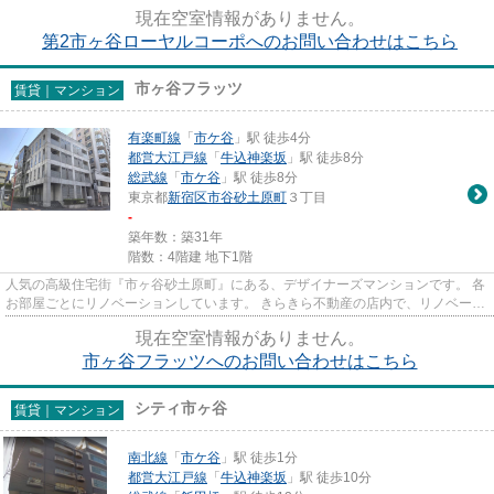
分では5戸がレイアウトされて...
現在空室情報がありません。
第2市ヶ谷ローヤルコーポへのお問い合わせはこちら
市ヶ谷フラッツ
賃貸｜マンション
有楽町線
「
市ケ谷
」駅 徒歩4分
都営大江戸線
「
牛込神楽坂
」駅 徒歩8分
総武線
「
市ケ谷
」駅 徒歩8分
東京都
新宿区
市谷砂土原町
３丁目
-
築年数：築31年
階数：4階建 地下1階
人気の高級住宅街『市ヶ谷砂土原町』にある、デザイナーズマンションです。 各
お部屋ごとにリノベーションしています。 きらきら不動産の店内で、リノベーシ
ョン住戸等確認が出来ます...
現在空室情報がありません。
市ヶ谷フラッツへのお問い合わせはこちら
シティ市ヶ谷
賃貸｜マンション
南北線
「
市ケ谷
」駅 徒歩1分
都営大江戸線
「
牛込神楽坂
」駅 徒歩10分