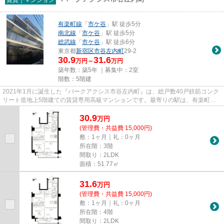
有楽町線
「
市ケ谷
」駅 徒歩5分
南北線
「
市ケ谷
」駅 徒歩5分
総武線
「
市ケ谷
」駅 徒歩6分
東京都
新宿区
市谷左内町
29-2
30.9
31.6
万円～
万円
築年数：築5年 ｜募集中：
2室
階数：5階建
2021年1月に誕生した『パークアクシス市谷左内町』は、総戸数40戸鉄筋コンク
リート造地上5階建ての賃貸専用高級マンションです。最寄りの駅は、有楽町
線・南北線『市ヶ谷』駅徒歩5分の...
30.9
万
円
(管理費・共益費 15,000円)
敷：1ヶ月｜礼：0ヶ月
所在階：3階
間取り：2LDK
面積：51.77㎡
31.6
万
円
(管理費・共益費 15,000円)
敷：1ヶ月｜礼：0ヶ月
所在階：4階
間取り：2LDK