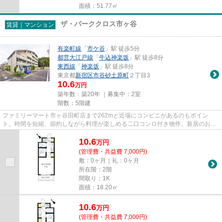
面積：51.77㎡
ザ・パーククロス市ヶ谷
賃貸｜マンション
有楽町線
「
市ケ谷
」駅 徒歩5分
都営大江戸線
「
牛込神楽坂
」駅 徒歩8分
東西線
「
神楽坂
」駅 徒歩8分
東京都
新宿区
市谷砂土原町
２丁目3
10.6
万円
築年数：築20年 ｜募集中：
2室
階数：5階建
ファミリーマート市ヶ谷田町店まで262mと近場にコンビニがあるのもポイン
ト。時間を短縮、節約しながら料理が楽しめる二口コンロ付き物件。新居のお住
まいの日にちはどうぞご相談して...
10.6
万
円
(管理費・共益費 7,000円)
敷：0ヶ月｜礼：0ヶ月
所在階：2階
間取り：1K
面積：18.20㎡
10.6
万
円
(管理費・共益費 7,000円)