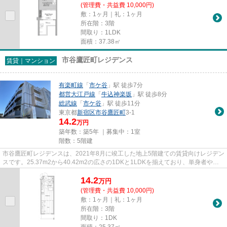
(管理費・共益費 10,000円)
敷：1ヶ月｜礼：1ヶ月
所在階：3階
間取り：1LDK
面積：37.38㎡
市谷鷹匠町レジデンス
賃貸｜マンション
有楽町線
「
市ケ谷
」駅 徒歩7分
都営大江戸線
「
牛込神楽坂
」駅 徒歩8分
総武線
「
市ケ谷
」駅 徒歩11分
東京都
新宿区
市谷鷹匠町
3-1
14.2
万円
築年数：築5年 ｜募集中：
1室
階数：5階建
市谷鷹匠町レジデンスは、2021年8月に竣工した地上5階建ての賃貸向けレジデン
スです。25.37m2から40.42m2の広さの1DKと1LDKを揃えており、単身者や二
人暮らしのライフスタイルに適して...
14.2
万
円
(管理費・共益費 10,000円)
敷：1ヶ月｜礼：1ヶ月
所在階：3階
間取り：1DK
面積：25.37㎡