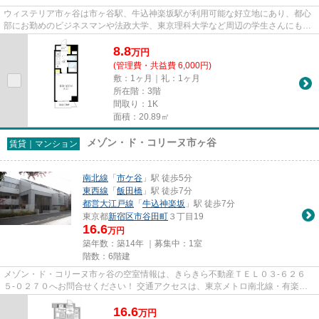
ウィステリア市ヶ谷は市ヶ谷駅、牛込神楽坂駅が利用可能な好立地にあり、都心
部にお勤めのビジネスマンや法政大学、東京理科大学など周辺の学生さんにも人
気の物件です。共用部にはオ...
8.8
万
円
(管理費・共益費 6,000円)
敷：1ヶ月｜礼：1ヶ月
所在階：3階
間取り：1K
面積：20.89㎡
メゾン・ド・コリーヌ市ヶ谷
賃貸｜マンション
南北線
「
市ケ谷
」駅 徒歩5分
東西線
「
飯田橋
」駅 徒歩7分
都営大江戸線
「
牛込神楽坂
」駅 徒歩7分
東京都
新宿区
市谷田町
３丁目19
16.6
万円
築年数：築14年 ｜募集中：
1室
階数：6階建
メゾン・ド・コリーヌ市ヶ谷の空室情報は、きらきら不動産ＴＥＬ０３-６２６
５-０２７０へお問合せください！ 交通アクセスは、東京メトロ南北線・有楽町
線 『市ヶ谷駅』まで徒歩5分...
16.6
万
円