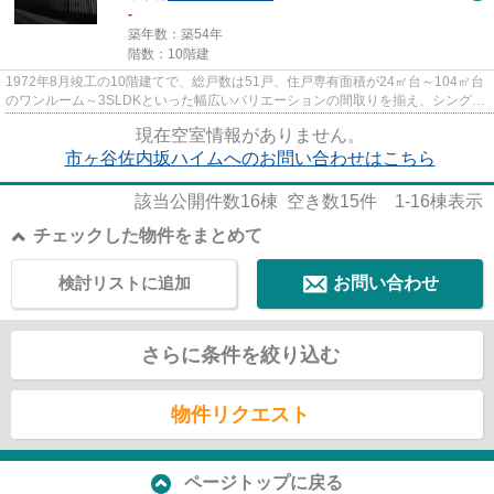
-
築年数：築54年
階数：10階建
1972年8月竣工の10階建てで、総戸数は51戸、住戸専有面積が24㎡台～104㎡台
のワンルーム～3SLDKといった幅広いバリエーションの間取りを揃え、シングル
からファミリーのさまざまなライ...
現在空室情報がありません。
市ヶ谷佐内坂ハイムへのお問い合わせはこちら
該当公開件数
16
棟 空き数
15
件
1-16
棟表示
チェックした物件をまとめて
検討リストに追加
お問い合わせ
さらに条件を絞り込む
物件リクエスト
ページトップに戻る