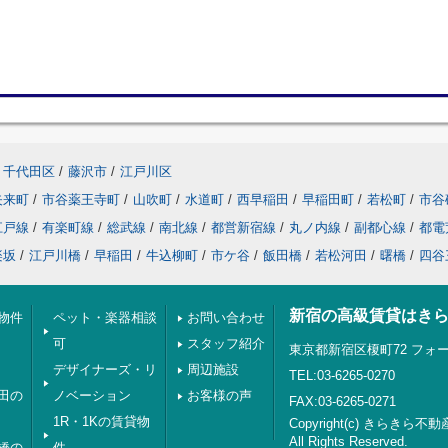
千代田区
/
藤沢市
/
江戸川区
矢来町
/
市谷薬王寺町
/
山吹町
/
水道町
/
西早稲田
/
早稲田町
/
若松町
/
市谷
江戸線
/
有楽町線
/
総武線
/
南北線
/
都営新宿線
/
丸ノ内線
/
副都心線
/
都電
楽坂
/
江戸川橋
/
早稲田
/
牛込柳町
/
市ケ谷
/
飯田橋
/
若松河田
/
曙橋
/
四谷
新宿の高級賃貸はき
物件
ペット・楽器相談
お問い合わせ
可
スタッフ紹介
東京都新宿区榎町72 フォー
デザイナーズ・リ
周辺施設
TEL:03-6265-0270
田の
ノベーション
お客様の声
FAX:03-6265-0271
1R・1Kの賃貸物
Copyright(c) きらきら不動
All Rights Reserved.
橋の
件