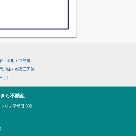
砂土原町
/
箪笥町
荒川線
/
都営三田線
三丁目
らきら不動産
トリス早稲田 302
産