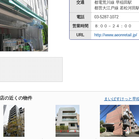
交通
都電荒川線 早稲田駅
都営大江戸線 若松河田
電話
03-5287-1072
営業時間
８:００－２４：００
URL
http://www.aeonretail.jp/
店の近くの物件
まいばすけっと早