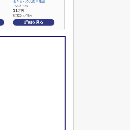
タキミハウス西早稲田
1K/23.70㎡
11
万円
約325m／5分
詳細を見る