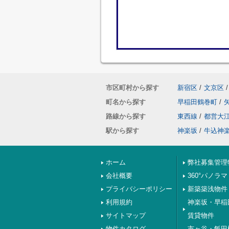
市区町村から探す
新宿区
/
文京区
/
町名から探す
早稲田鶴巻町
/
路線から探す
東西線
/
都営大
駅から探す
神楽坂
/
牛込神
ホーム
弊社募集管理
会社概要
360°パノラマ
プライバシーポリシー
新築築浅物件
利用規約
神楽坂・早稲
サイトマップ
賃貸物件
物件カタログ
市ヶ谷・飯田