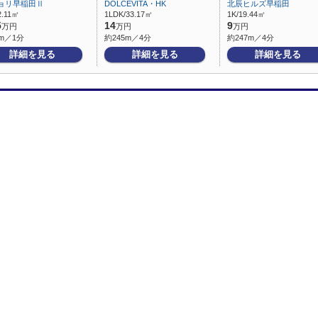
ョリ早稲田Ⅱ
DOLCEVITA・HK
北辰ヒルズ早稲田
2.11㎡
1LDK/33.17㎡
1K/19.44㎡
5
14
9
万円
万円
万円
m／1分
約245m／4分
約247m／4分
詳細を見る
詳細を見る
詳細を見る