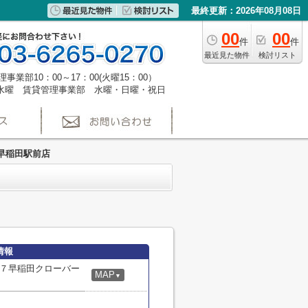
最終更新：2026年08月08日
00
00
件
件
最近見た物件
検討リスト
事業部10：00～17：00(火曜15：00）
水曜 賃貸管理事業部 水曜・日曜・祝日
早稲田駅前店
情報
７早稲田クローバー
MAP
▼