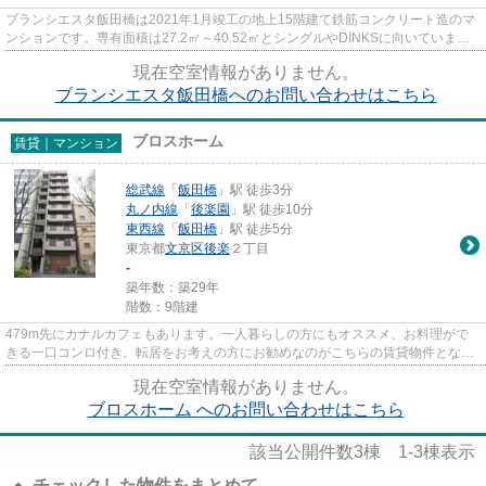
ブランシエスタ飯田橋は2021年1月竣工の地上15階建て鉄筋コンクリート造のマ
ンションです。専有面積は27.2㎡～40.52㎡とシングルやDINKSに向いていま
す。 オートロック、TVモニター付...
現在空室情報がありません。
ブランシエスタ飯田橋へのお問い合わせはこちら
ブロスホーム
賃貸｜マンション
総武線
「
飯田橋
」駅 徒歩3分
丸ノ内線
「
後楽園
」駅 徒歩10分
東西線
「
飯田橋
」駅 徒歩5分
東京都
文京区
後楽
２丁目
-
築年数：築29年
階数：9階建
479m先にカナルカフェもあります。一人暮らしの方にもオススメ、お料理がで
きる一口コンロ付き。転居をお考えの方にお勧めなのがこちらの賃貸物件となり
ます。防犯対策の行き届いた造...
現在空室情報がありません。
ブロスホーム へのお問い合わせはこちら
該当公開件数
3
棟
1-3
棟表示
チェックした物件をまとめて