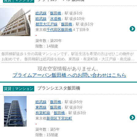
総武線
「
飯田橋
」駅 徒歩1分
総武線
「
水道橋
」駅 徒歩10分
都営大江戸線
「
飯田橋
」駅 徒歩1分
東京都
千代田区
飯田橋
４丁目8-9
-
築年数：築20年
階数：14階建
飯田橋駅徒歩１分の高級マンションです。駅近生活を希望の方はぜひこの物件が
お勧めです。 飯田橋駅は総武線を始め、東西線・有楽町線・大江戸線・南北線と
幅広く使えます。 インター...
現在空室情報がありません。
プライムアーバン飯田橋 へのお問い合わせはこちら
ブランシエスタ飯田橋
賃貸｜マンション
総武線
「
飯田橋
」駅 徒歩5分
東西線
「
飯田橋
」駅 徒歩3分
有楽町線
「
飯田橋
」駅 徒歩3分
東京都
新宿区
下宮比町
-
築年数：築5年
階数：15階建