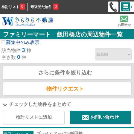
0
0
検討リスト
最近見た物件
お問合せ
ファミリーマート 飯田橋店の周辺物件一覧
募集中のみ表示
3
該当物件
棟
0
空き数
件
さらに条件を絞り込む
物件リクエスト
チェックした物件をまとめて
検討リストに追加
お問い合わせ
プライムアーバン飯田橋
賃貸｜マンション