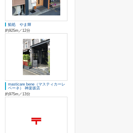
鮨処 やま輝
約925m／12分
masticare bene（マスティカーレ
ベーネ） 神楽坂店
約975m／13分