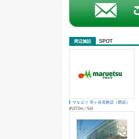
SPOT
周辺施設
マルエツ 市ヶ谷見附店（閉店）
約372m／5分