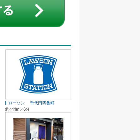
ローソン 千代田四番町
約444m／6分