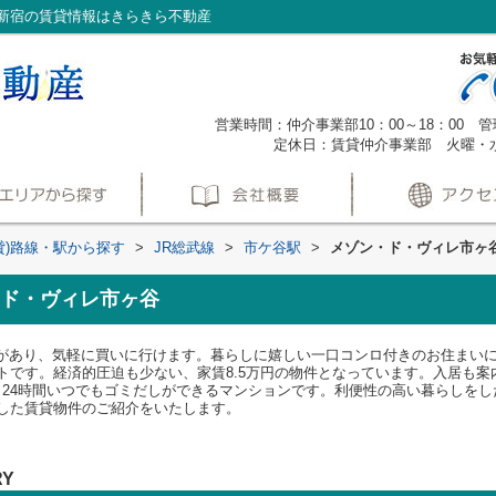
新宿の賃貸情報はきらきら不動産
営業時間：仲介事業部10：00～18：00 管理
定休日：賃貸仲介事業部 火曜・
貸)路線・駅から探す
>
JR総武線
>
市ケ谷駅
>
メゾン・ド・ヴィレ市ヶ
ド・ヴィレ市ヶ谷
店)があり、気軽に買いに行けます。暮らしに嬉しい一口コンロ付きのお住まい
トです。経済的圧迫も少ない、家賃8.5万円の物件となっています。入居も
、24時間いつでもゴミだしができるマンションです。利便性の高い暮らしを
した賃貸物件のご紹介をいたします。
RY