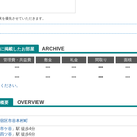
状を優先させていただきます。
ARCHIVE
に掲載したお部屋
管理費・共益費
敷金
礼金
間取り
面積
***
***
***
***
***
***
***
***
***
***
せください。
OVERVIEW
概要
宿区
市谷本村町
市ケ谷
」駅 徒歩4分
四ツ谷
」駅 徒歩6分