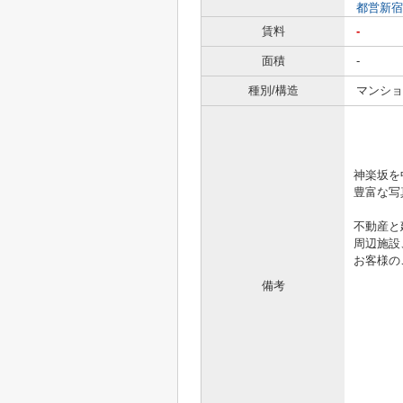
都営新宿
賃料
-
面積
-
種別/構造
マンショ
「きっ
神楽坂を
豊富な写真
不動産と
周辺施設
お客様の
備考
.。゜+.
☆☆
http: