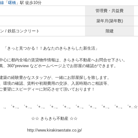
線
「
曙橋
」駅 徒歩10分
管理費・共益費
築年月(築年数)
ン / 鉄筋コンクリート
階建
と見つかる！！あなたのきらきらした新生活」
中心に都内全域の賃貸物件情報は、きらきら不動産へお問合せ下さい。
、360°preview などホームページ上でお部屋の確認ができます。
建築の経験豊かなスタッフが、一緒にお部屋探しを致します。
、環境の確認、賃料や初期費用の交渉、入居時期のご相談等、
ご要望にスピーディーに対応させて頂いております！
.。゜+..。゜+..。゜+..。゜+..。゜+..。゜+..。゜+..。゜+..。゜+..☆
 きらきら不動産 ☆☆
//www.kirakiraestate.co.jp/