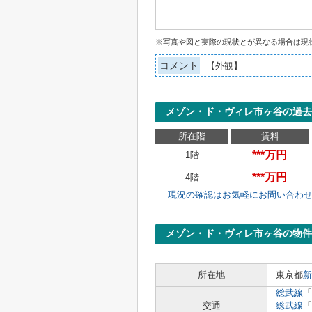
※写真や図と実際の現状とが異なる場合は現
コメント
【外観】
メゾン・ド・ヴィレ市ヶ谷の過去
所在階
賃料
***万円
1階
***万円
4階
現況の確認はお気軽にお問い合わ
メゾン・ド・ヴィレ市ヶ谷の物件
所在地
東京都
新
総武線
「
交通
総武線
「