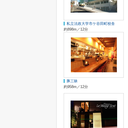
私立法政大学市ケ谷田町校舎
約898m／12分
豚三昧
約958m／12分