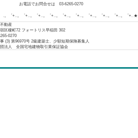
でお問合せは 03-6265-0270
.。゜+..。゜+..。゜+..。゜+..。゜+..。゜+..。゜+..。゜+..。゜+..★
不動産
宿区榎町72 フォートリス早稲田 302
6265-0270
 (3) 第96970号 2級建築士、少額短期保険募集人
社団法人 全国宅地建物取引業保証協会