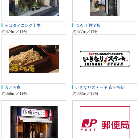
そばダイニング山本
つぬけ 神楽坂
約874m／11分
約877m／11分
芳とも庵
いきなりステーキ 市ヶ谷店
約866m／11分
約892m／12分