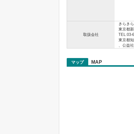
お電話
.。゜+.
きらきら
東京都新
取扱会社
TEL:03-
東京都知事
、公益
MAP
マップ