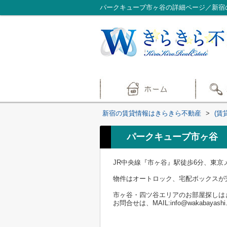
パークキューブ市ヶ谷の詳細ページ／新宿
新宿の賃貸情報はきらきら不動産
>
(賃
パークキューブ市ヶ谷
JR中央線『市ヶ谷』駅徒歩6分、東
物件はオートロック、宅配ボックスが
市ヶ谷・四ツ谷エリアのお部屋探しは
お問合せは、MAIL:info@wakabayashi.j