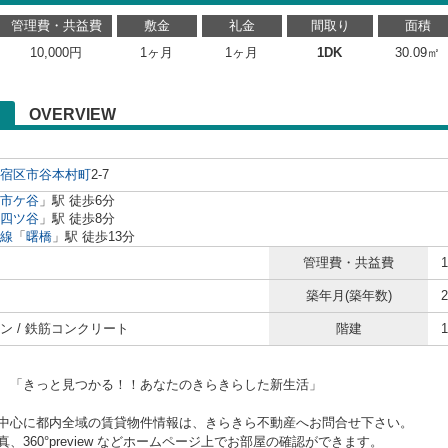
管理費・共益費
敷金
礼金
間取り
面積
10,000円
1ヶ月
1ヶ月
1DK
30.09㎡
OVERVIEW
宿区
市谷本村町
2-7
市ケ谷
」駅 徒歩6分
四ツ谷
」駅 徒歩8分
線
「
曙橋
」駅 徒歩13分
管理費・共益費
築年月(築年数)
ン / 鉄筋コンクリート
階建
と見つかる！！あなたのきらきらした新生活」
中心に都内全域の賃貸物件情報は、きらきら不動産へお問合せ下さい。
、360°preview などホームページ上でお部屋の確認ができます。