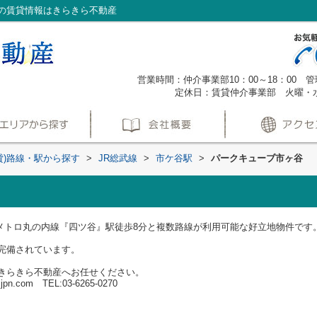
の賃貸情報はきらきら不動産
営業時間：仲介事業部10：00～18：00 管理
定休日：賃貸仲介事業部 火曜・
貸)路線・駅から探す
>
JR総武線
>
市ケ谷駅
>
パークキューブ市ヶ谷
京メトロ丸の内線『四ツ谷』駅徒歩8分と複数路線が利用可能な好立地物件です
完備されています。
きらきら不動産へお任せください。
pn.com TEL:03-6265-0270