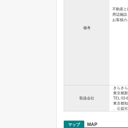
不動産と
周辺施設
お客様の
備考
.。゜+.
☆☆
https
お電話
.。゜+.
きらきら
東京都新
取扱会社
TEL:03-
東京都知事
、公益
MAP
マップ