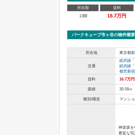
所在階
賃料
16.7万円
13階
パークキューブ市ヶ谷の物件概要
所在地
東京都
新
総武線
「
交通
総武線
「
都営新宿
賃料
16.7万円
面積
30.09㎡
種別/構造
マンショ
「きっ
神楽坂を
豊富な写真