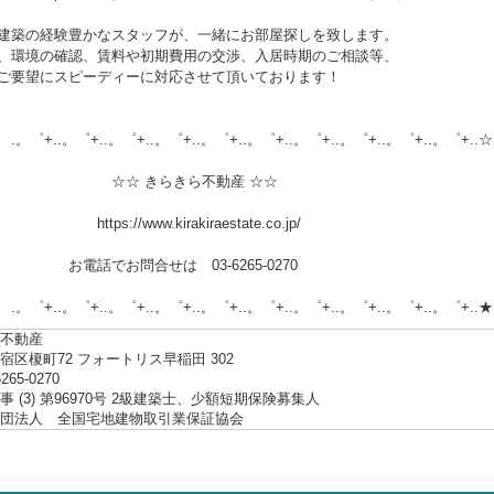
建築の経験豊かなスタッフが、一緒にお部屋探しを致します。
、環境の確認、賃料や初期費用の交渉、入居時期のご相談等、
ご要望にスピーディーに対応させて頂いております！
.。゜+..。゜+..。゜+..。゜+..。゜+..。゜+..。゜+..。゜+..。゜+..☆
 きらきら不動産 ☆☆
://www.kirakiraestate.co.jp/
でお問合せは 03-6265-0270
.。゜+..。゜+..。゜+..。゜+..。゜+..。゜+..。゜+..。゜+..。゜+..★
不動産
宿区榎町72 フォートリス早稲田 302
6265-0270
 (3) 第96970号 2級建築士、少額短期保険募集人
社団法人 全国宅地建物取引業保証協会