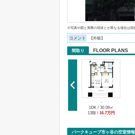
※写真や図と実際の現状とが異なる場合は現
コメント
【外観】
FLOOR PLANS
間取り
-
1DK / 30.09㎡
13階 /
16.7万円
パークキューブ市ヶ谷の空室情報