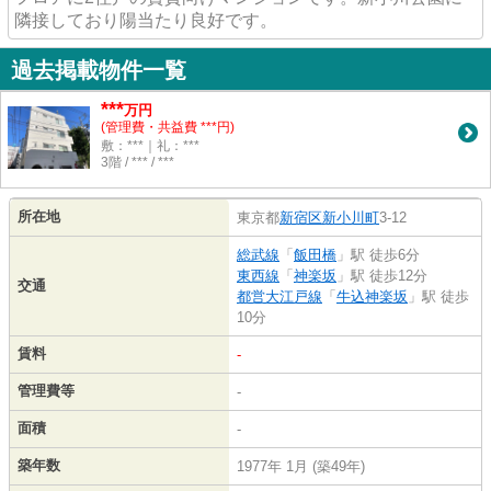
隣接しており陽当たり良好です。
過去掲載物件一覧
***
万円
(管理費・共益費 ***円)
敷：***｜礼：***
3階 / *** / ***
所在地
東京都
新宿区
新小川町
3-12
総武線
「
飯田橋
」駅 徒歩6分
東西線
「
神楽坂
」駅 徒歩12分
交通
都営大江戸線
「
牛込神楽坂
」駅 徒歩
10分
賃料
-
管理費等
-
面積
-
築年数
1977年 1月 (築49年)