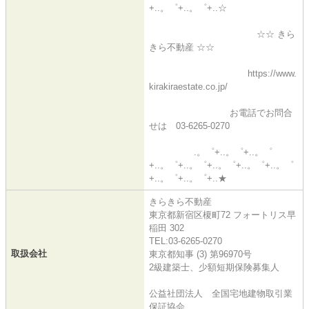
+..。゜+..。゜+..☆
☆☆ きら
きら不動産 ☆☆
https://www.
kirakiraestate.co.jp/
お電話でお問合
せは 03-6265-0270
.。゜+..。゜+..。゜
+..。゜+..。゜+..。゜+..。゜+..。゜
+..。゜+..。゜+..★
きらきら不動産
東京都新宿区榎町72 フォートリス早
稲田 302
TEL:03-6265-0270
取扱会社
東京都知事 (3) 第96970号
2級建築士、少額短期保険募集人
公益社団法人 全国宅地建物取引業
保証協会