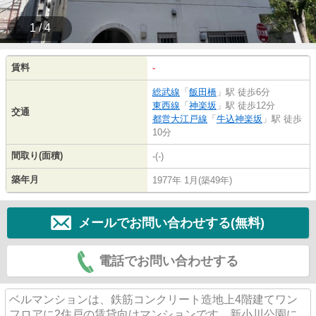
1 / 4
賃料
-
総武線
「
飯田橋
」駅 徒歩6分
東西線
「
神楽坂
」駅 徒歩12分
交通
都営大江戸線
「
牛込神楽坂
」駅 徒歩
10分
間取り(面積)
-(-)
築年月
1977年 1月(築49年)
メールでお問い合わせする(無料)
電話でお問い合わせする
ベルマンションは、鉄筋コンクリート造地上4階建てワン
フロアに2住戸の賃貸向けマンションです。新小川公園に