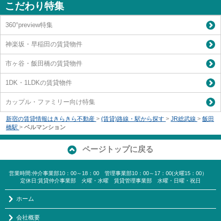
こだわり特集
360°preview特集
神楽坂・早稲田の賃貸物件
市ヶ谷・飯田橋の賃貸物件
1DK・1LDKの賃貸物件
カップル・ファミリー向け特集
新宿の賃貸情報はきらきら不動産
>
(賃貸)路線・駅から探す
>
JR総武線
>
飯田
橋駅
>
ベルマンション
ページトップに戻る
営業時間:仲介事業部10：00～18：00 管理事業部10：00～17：00(火曜15：00）
定休日:賃貸仲介事業部 火曜・水曜 賃貸管理事業部 水曜・日曜・祝日
ホーム
会社概要