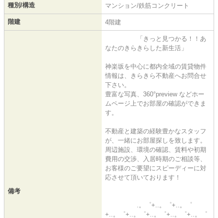
種別/構造
マンション/鉄筋コンクリート
階建
4階建
「きっと見つかる！！あ
なたのきらきらした新生活」
神楽坂を中心に都内全域の賃貸物件
情報は、きらきら不動産へお問合せ
下さい。
豊富な写真、360°preview などホー
ムページ上でお部屋の確認ができま
す。
不動産と建築の経験豊かなスタッフ
が、一緒にお部屋探しを致します。
周辺施設、環境の確認、賃料や初期
費用の交渉、入居時期のご相談等、
お客様のご要望にスピーディーに対
応させて頂いております！
備考
.。゜+..。゜+..。゜
+..。゜+..。゜+..。゜+..。゜+..。゜