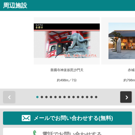
周辺施設
善國寺神楽坂毘沙門天
赤城
約498m／7分
約798
前
メールでお問い合わせする(無料)
電話でお問い合わせする