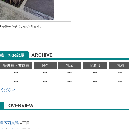
状を優先させていただきます。
ARCHIVE
載したお部屋
管理費・共益費
敷金
礼金
間取り
面積
***
***
***
***
***
***
***
***
***
***
せください。
OVERVIEW
島区
西巣鴨
４丁目