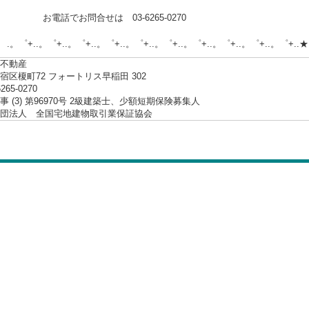
でお問合せは 03-6265-0270
.。゜+..。゜+..。゜+..。゜+..。゜+..。゜+..。゜+..。゜+..。゜+..★
不動産
宿区榎町72 フォートリス早稲田 302
6265-0270
 (3) 第96970号 2級建築士、少額短期保険募集人
社団法人 全国宅地建物取引業保証協会