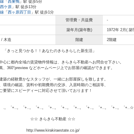
線
「
西巣鴨
」駅 徒歩5分
西ケ原
」駅 徒歩13分
線
「
西ヶ原四丁目
」駅 徒歩1分
管理費・共益費
-
築年月(築年数)
1972年 2月( 築5
/ 木造
階建
2階建
と見つかる！！あなたのきらきらした新生活」
中心に都内全域の賃貸物件情報は、きらきら不動産へお問合せ下さい。
、360°preview などホームページ上でお部屋の確認ができます。
建築の経験豊かなスタッフが、一緒にお部屋探しを致します。
、環境の確認、賃料や初期費用の交渉、入居時期のご相談等、
ご要望にスピーディーに対応させて頂いております！
.。゜+..。゜+..。゜+..。゜+..。゜+..。゜+..。゜+..。゜+..。゜+..☆
 きらきら不動産 ☆☆
//www.kirakiraestate.co.jp/