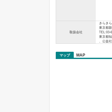
お電話
.。゜+.
きらきら
東京都新
取扱会社
TEL:03-
東京都知事
、公益
MAP
マップ