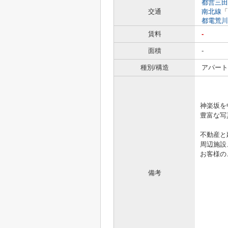
都営三田
交通
南北線
「
都電荒川
賃料
-
面積
-
種別/構造
アパート 
「きっ
神楽坂を
豊富な写真
不動産と
周辺施設
お客様の
備考
.。゜+.
☆☆
http: