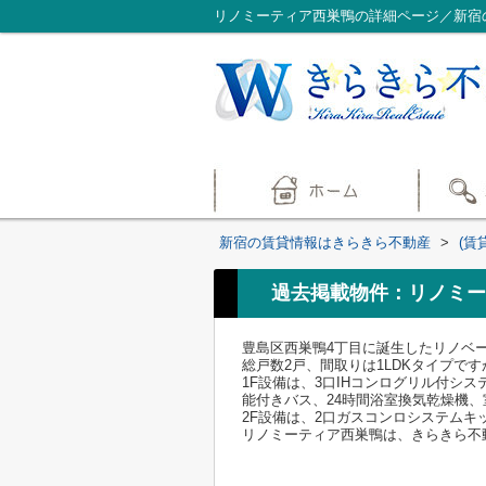
リノミーティア西巣鴨の詳細ページ／新宿
新宿の賃貸情報はきらきら不動産
>
(賃
過去掲載物件：リノミー
豊島区西巣鴨4丁目に誕生したリノベ
総戸数2戸、間取りは1LDKタイプで
1F設備は、3口IHコンログリル付
能付きバス、24時間浴室換気乾燥機
2F設備は、2口ガスコンロシステム
リノミーティア西巣鴨は、きらきら不