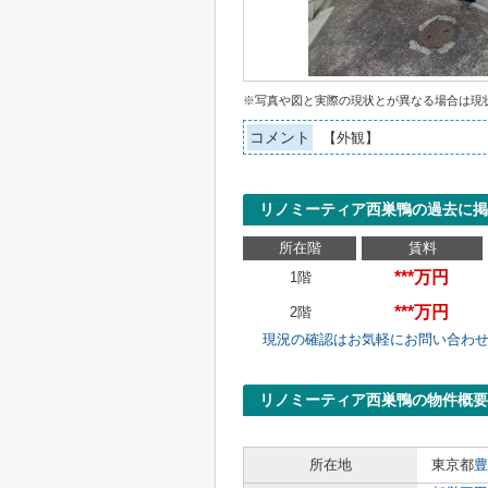
※写真や図と実際の現状とが異なる場合は現
コメント
【外観】
リノミーティア西巣鴨の過去に掲
所在階
賃料
***万円
1階
***万円
2階
現況の確認はお気軽にお問い合わ
リノミーティア西巣鴨の物件概要
所在地
東京都
豊