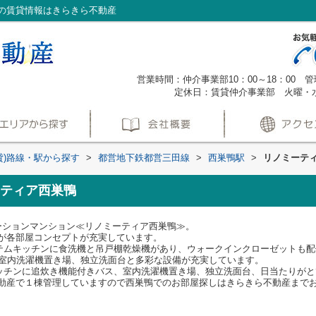
の賃貸情報はきらきら不動産
営業時間：仲介事業部10：00～18：00 管理
定休日：賃貸仲介事業部 火曜・
貸)路線・駅から探す
>
都営地下鉄都営三田線
>
西巣鴨駅
>
リノミーテ
ティア西巣鴨
ーションマンション≪リノミーティア西巣鴨≫。
すが各部屋コンセプトが充実しています。
システムキッチンに食洗機と吊戸棚乾燥機があり、ウォークインクローゼットも
、室内洗濯機置き場、独立洗面台と多彩な設備が充実しています。
キッチンに追炊き機能付きバス、室内洗濯機置き場、独立洗面台、日当たりが
動産で１棟管理していますので西巣鴨でのお部屋探しはきらきら不動産まで