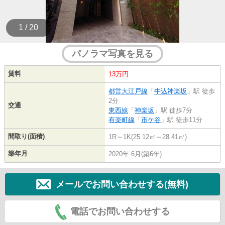
1 / 20
パノラマ写真を見る
賃料
13万円
都営大江戸線
「
牛込神楽坂
」駅 徒歩
2分
交通
東西線
「
神楽坂
」駅 徒歩7分
有楽町線
「
市ケ谷
」駅 徒歩11分
間取り(面積)
1R～1K(25.12㎡～28.41㎡)
築年月
2020年 6月(築6年)
メールでお問い合わせする(無料)
電話でお問い合わせする