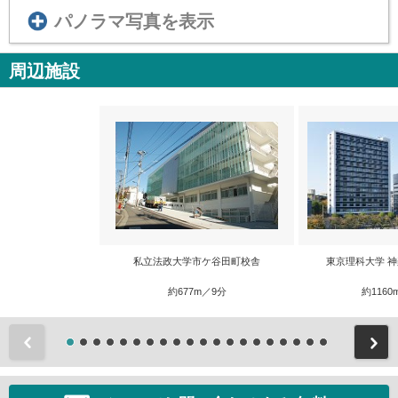
パノラマ写真を表示
周辺施設
私立法政大学市ケ谷田町校舎
東京理科大学 
約677m／9分
約1160
前