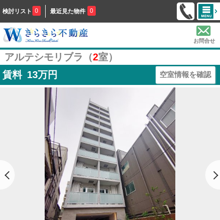
0
0
検討リスト
最近見た物件
お問合せ
アルテシモリブラ（
2
室）
賃料
13
万円
空室情報を確認