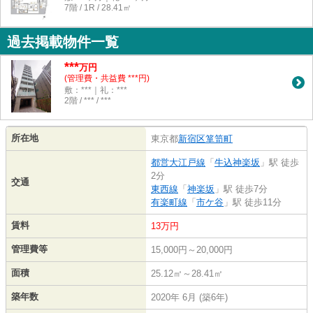
7階 / 1R / 28.41㎡
過去掲載物件一覧
***
万円
(管理費・共益費 ***円)
敷：***｜礼：***
2階 / *** / ***
所在地
東京都
新宿区
箪笥町
都営大江戸線
「
牛込神楽坂
」駅 徒歩
2分
交通
東西線
「
神楽坂
」駅 徒歩7分
有楽町線
「
市ケ谷
」駅 徒歩11分
賃料
13万円
管理費等
15,000円～20,000円
面積
25.12㎡～28.41㎡
築年数
2020年 6月 (築6年)