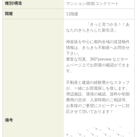
種別/構造
マンション/鉄筋コンクリート
階建
11階建
「きっと見つかる！！あ
なたのきらきらした新生活」
神楽坂を中心に都内全域の賃貸物件
情報は、きらきら不動産へお問合せ
下さい。
豊富な写真、360°preview などホー
ムページ上でお部屋の確認ができま
す。
不動産と建築の経験豊かなスタッフ
が、一緒にお部屋探しを致します。
周辺施設、環境の確認、賃料や初期
費用の交渉、入居時期のご相談等、
お客様のご要望にスピーディーに対
応させて頂いております！
備考
.。゜+..。゜+..。゜
+..。゜+..。゜+..。゜+..。゜+..。゜