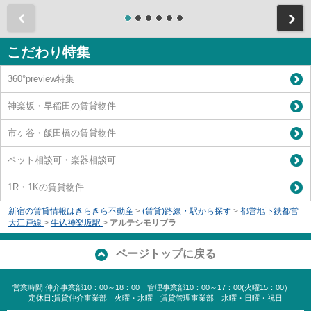
前
こだわり特集
360°preview特集
神楽坂・早稲田の賃貸物件
市ヶ谷・飯田橋の賃貸物件
ペット相談可・楽器相談可
1R・1Kの賃貸物件
新宿の賃貸情報はきらきら不動産
>
(賃貸)路線・駅から探す
>
都営地下鉄都営
大江戸線
>
牛込神楽坂駅
>
アルテシモリブラ
ページトップに戻る
営業時間:仲介事業部10：00～18：00 管理事業部10：00～17：00(火曜15：00）
定休日:賃貸仲介事業部 火曜・水曜 賃貸管理事業部 水曜・日曜・祝日