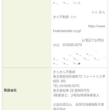
+..。゜+..。゜+..☆
☆☆ きら
きら不動産 ☆☆
https://www.
kirakiraestate.co.jp/
お電話でお問合
せは 03-6265-0270
.。゜+..。゜+..。゜
+..。゜+..。゜+..。゜+..。゜+..。゜
+..。゜+..。゜+..★
きらきら不動産
東京都新宿区榎町72 フォートリス早
稲田 302
TEL:03-6265-0270
取扱会社
東京都知事 (3) 第96970号
2級建築士、少額短期保険募集人
公益社団法人 全国宅地建物取引業
保証協会