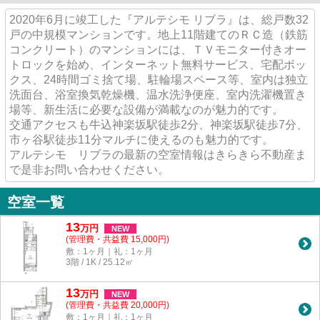
2020年6月に竣工した『アルテシモ リブラ』は、総戸数32
戸の中規模マンションです。地上11階建てのＲＣ造（鉄筋
コンクリート）のマンションには、ＴＶモニター付きオー
トロックを始め、インターネット無料サービス、宅配ボッ
クス、24時間ゴミ捨て場、駐輪場スペース等、室内は独立
洗面台、浴室換気乾燥機、温水洗浄便座、室内洗濯機置き
場等、新生活に必要な設備が満載なのが魅力的です。
交通アクセスも牛込神楽坂駅徒歩2分、神楽坂駅徒歩7分、
市ヶ谷駅徒歩11分マルチに使えるのも魅力的です。
アルテシモ リブラの最新の空室情報はきらきら不動産ま
で是非お問い合わせください。
空室一覧
13
万
円
NEW
(管理費・共益費 15,000円)
敷：1ヶ月｜礼：1ヶ月
3階 / 1K / 25.12㎡
13
万
円
NEW
(管理費・共益費 20,000円)
敷：1ヶ月｜礼：1ヶ月