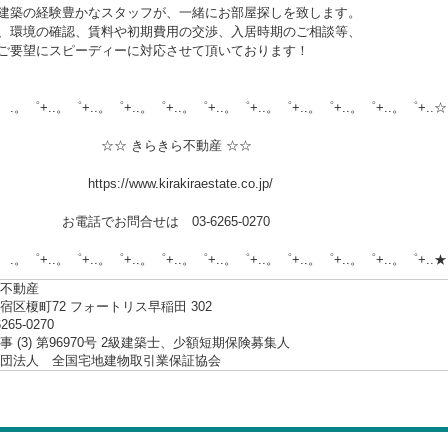
建築の経験豊かなスタッフが、一緒にお部屋探しを致します。
、環境の確認、賃料や初期費用の交渉、入居時期のご相談等、
ご要望にスピーディーに対応させて頂いております！
.。゜+..。゜+..。゜+..。゜+..。゜+..。゜+..。゜+..。゜+..。゜+..☆
 きらきら不動産 ☆☆
://www.kirakiraestate.co.jp/
でお問合せは 03-6265-0270
.。゜+..。゜+..。゜+..。゜+..。゜+..。゜+..。゜+..。゜+..。゜+..★
不動産
宿区榎町72 フォートリス早稲田 302
6265-0270
 (3) 第96970号 2級建築士、少額短期保険募集人
社団法人 全国宅地建物取引業保証協会