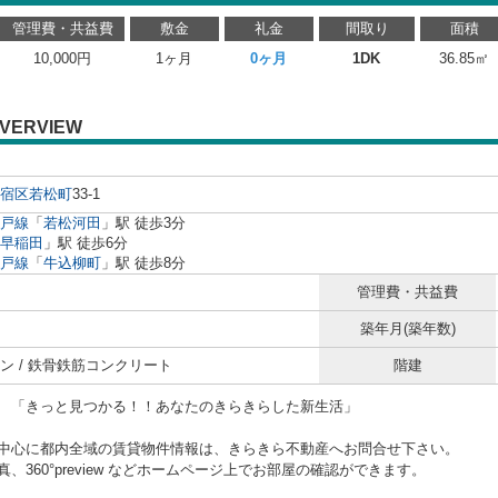
管理費・共益費
敷金
礼金
間取り
面積
10,000円
1ヶ月
0ヶ月
1DK
36.85㎡
VERVIEW
宿区
若松町
33-1
戸線
「
若松河田
」駅 徒歩3分
早稲田
」駅 徒歩6分
戸線
「
牛込柳町
」駅 徒歩8分
管理費・共益費
築年月(築年数)
ン / 鉄骨鉄筋コンクリート
階建
と見つかる！！あなたのきらきらした新生活」
中心に都内全域の賃貸物件情報は、きらきら不動産へお問合せ下さい。
、360°preview などホームページ上でお部屋の確認ができます。