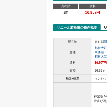
所在階
賃料
16.9万円
2階
O
リエール若松町の物件概要
所在地
東京都
新
都営大江
交通
東西線
「
都営大江
賃料
16.9万円
面積
36.85㎡
種別/構造
マンショ
「きっ
神楽坂を
豊富な写真