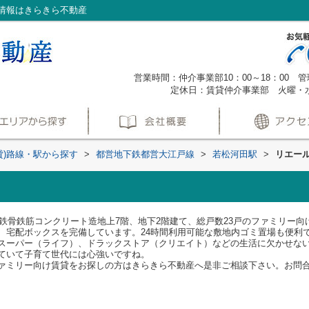
情報はきらきら不動産
営業時間：仲介事業部10：00～18：00 管理
定休日：賃貸仲介事業部 火曜・
貸)路線・駅から探す
>
都営地下鉄都営大江戸線
>
若松河田駅
>
リエー
た鉄骨鉄筋コンクリート造地上7階、地下2階建て、総戸数23戸のファミリー
、宅配ボックスを完備しています。24時間利用可能な敷地内ゴミ置場も便利
スーパー（ライフ）、ドラックストア（クリエイト）などの生活に欠かせない
ていて子育て世代には心強いですね。
リー向け賃貸をお探しの方はきらきら不動産へ是非ご相談下さい。お問合せは、TE