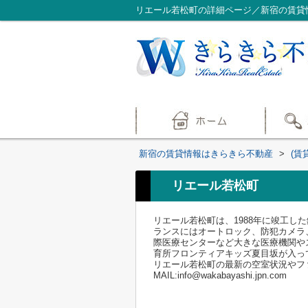
リエール若松町の詳細ページ／新宿の賃貸
新宿の賃貸情報はきらきら不動産
>
(賃
リエール若松町
リエール若松町は、1988年に竣工し
ランスにはオートロック、防犯カメラ
際医療センターなど大きな医療機関や
育所フロンティアキッズ夏目坂が入っ
リエール若松町の最新の空室状況やファミ
MAIL:info@wakabayashi.jpn.com