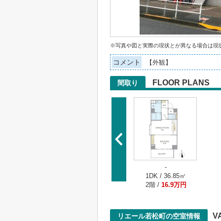
※写真や図と実際の現状とが異なる場合は現
コメント
【外観】
FLOOR PLANS
間取り
-
1DK / 36.85㎡
2階 /
16.9万円
V
リエール若松町の空室情報