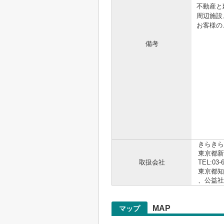
不動産と
周辺施設
お客様の
備考
.。゜+.
☆☆
https
お電話
.。゜+.
きらきら
東京都新
取扱会社
TEL:03-
東京都知事
、公益
MAP
マップ