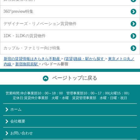
360°preview特集
デザイナーズ・リノベーション賃貸物件
1DK・1LDKの賃貸物件
カップル・ファミリー向け特集
新宿の賃貸情報はきらきら不動産
>
(賃貸)路線・駅から探す
>
東京メトロ丸ノ
内線
>
新宿御苑前駅
>
パレドール新宿
ページトップに戻る
営業時間:仲介事業部10：00～18：00 管理事業部10：00～17：00(火曜15：00）
定休日:賃貸仲介事業部 火曜・水曜 賃貸管理事業部 水曜・日曜・祝日
ホーム
会社概要
お問い合わせ