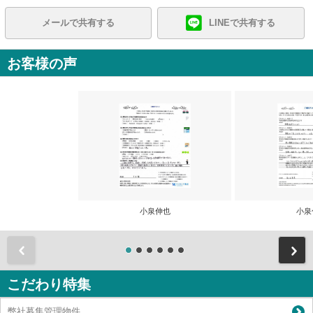
メールで共有する
LINEで共有する
お客様の声
小泉伸也
小泉
前
こだわり特集
弊社募集管理物件