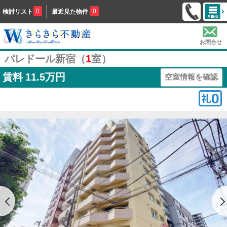
0
0
検討リスト
最近見た物件
お問合せ
パレドール新宿（
1
室）
賃料
11.5万円
空室情報を確認