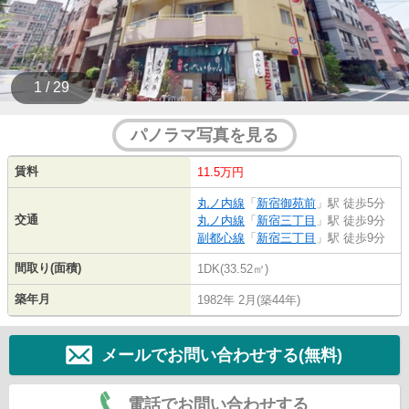
1 / 29
パノラマ写真を見る
賃料
11.5万円
丸ノ内線
「
新宿御苑前
」駅 徒歩5分
交通
丸ノ内線
「
新宿三丁目
」駅 徒歩9分
副都心線
「
新宿三丁目
」駅 徒歩9分
間取り(面積)
1DK(33.52㎡)
築年月
1982年 2月(築44年)
メールでお問い合わせする(無料)
電話でお問い合わせする