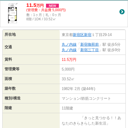
11.5
万
円
NEW
(管理費・共益費 5,000円)
敷：1ヶ月｜礼：0ヶ月
8階 / 1DK / 33.52㎡
所在地
東京都
新宿区
新宿
１丁目29-14
丸ノ内線
「
新宿御苑前
」駅 徒歩5分
交通
丸ノ内線
「
新宿三丁目
」駅 徒歩9分
賃料
11.5万円
管理費等
5,000円
面積
33.52㎡
築年数
1982年 2月 (築44年)
種別/構造
マンション/鉄筋コンクリート
階建
11階建
「きっと見つかる！！あ
なたのきらきらした新生活」