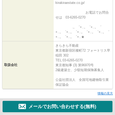
kirakiraestate.co.jp/
お電話でお問合
せは 03-6265-0270
.。゜+..。゜+..。゜
+..。゜+..。゜+..。゜+..。゜+..。゜
+..。゜+..。゜+..★
きらきら不動産
東京都新宿区榎町72 フォートリス早
稲田 302
TEL:03-6265-0270
取扱会社
東京都知事 (3) 第96970号
2級建築士、少額短期保険募集人
公益社団法人 全国宅地建物取引業
保証協会
情報の見方
メールでお問い合わせする(無料)