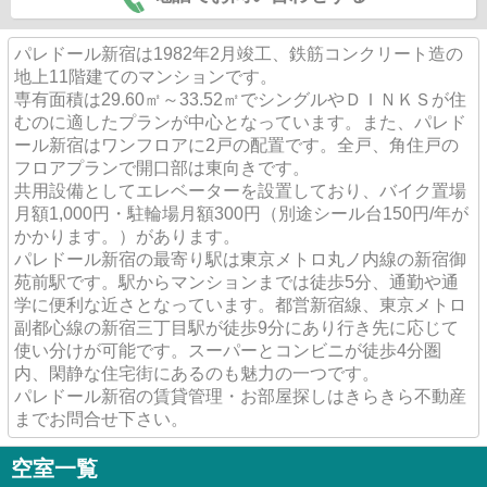
パレドール新宿は1982年2月竣工、鉄筋コンクリート造の
地上11階建てのマンションです。
専有面積は29.60㎡～33.52㎡でシングルやＤＩＮＫＳが住
むのに適したプランが中心となっています。また、パレド
ール新宿はワンフロアに2戸の配置です。全戸、角住戸の
フロアプランで開口部は東向きです。
共用設備としてエレベーターを設置しており、バイク置場
月額1,000円・駐輪場月額300円（別途シール台150円/年が
かかります。）があります。
パレドール新宿の最寄り駅は東京メトロ丸ノ内線の新宿御
苑前駅です。駅からマンションまでは徒歩5分、通勤や通
学に便利な近さとなっています。都営新宿線、東京メトロ
副都心線の新宿三丁目駅が徒歩9分にあり行き先に応じて
使い分けが可能です。スーパーとコンビニが徒歩4分圏
内、閑静な住宅街にあるのも魅力の一つです。
パレドール新宿の賃貸管理・お部屋探しはきらきら不動産
までお問合せ下さい。
空室一覧