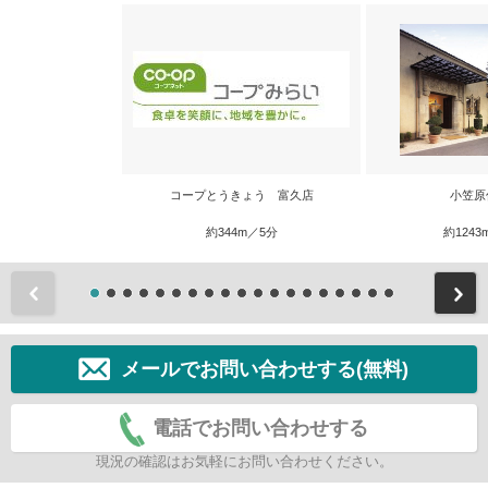
コープとうきょう 富久店
小笠原
約344m／5分
約1243
前
メールでお問い合わせする(無料)
電話でお問い合わせする
現況の確認はお気軽にお問い合わせください。