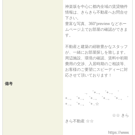
神楽坂を中心に都内全域の賃貸物件
情報は、きらきら不動産へお問合せ
下さい。
豊富な写真、360°preview などホー
ムページ上でお部屋の確認ができま
す。
不動産と建築の経験豊かなスタッフ
が、一緒にお部屋探しを致します。
周辺施設、環境の確認、賃料や初期
費用の交渉、入居時期のご相談等、
お客様のご要望にスピーディーに対
応させて頂いております！
備考
.。゜+..。゜+..。゜
+..。゜+..。゜+..。゜+..。゜+..。゜
+..。゜+..。゜+..☆
☆☆ きら
きら不動産 ☆☆
https://www.