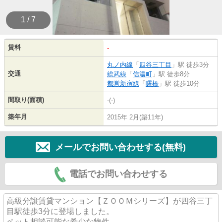
1 / 7
賃料
-
丸ノ内線
「
四谷三丁目
」駅 徒歩3分
交通
総武線
「
信濃町
」駅 徒歩8分
都営新宿線
「
曙橋
」駅 徒歩10分
間取り(面積)
-(-)
築年月
2015年 2月(築11年)
メールでお問い合わせする(無料)
電話でお問い合わせする
高級分譲賃貸マンション【ＺＯＯＭシリーズ】が四谷三丁
目駅徒歩3分に登場しました。
ペット相談可能な希少な物件。