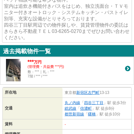
室内は追炊き機能付きバスをはじめ、独立洗面台・ＴＶモ
ニター付きオートロック・システムキッチン・バストイレ
別等、充実な設備がとりそろっております。
四谷三丁目駅周辺での物件探しや、賃貸管理物件の委託は
きらきら不動産ＴＥＬ03-6265-0270までぜひお問い合わせ
ください。
過去掲載物件一覧
***
万円
(管理費・共益費 ***円)
敷：***｜礼：***
7階 / *** / ***
所在地
東京都
新宿区
左門町
13-13
丸ノ内線
「
四谷三丁目
」駅 徒歩3分
交通
総武線
「
信濃町
」駅 徒歩8分
都営新宿線
「
曙橋
」駅 徒歩10分
賃料
-