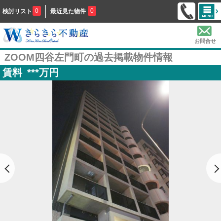
0
0
検討リスト
最近見た物件
お問合せ
ZOOM四谷左門町の過去掲載物件情報
賃料
***
万円