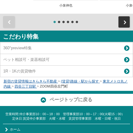
小泉伸也
小泉
前
こだわり特集
360°preview特集
ペット相談可・楽器相談可
1R・1Kの賃貸物件
新宿の賃貸情報はきらきら不動産
>
(賃貸)路線・駅から探す
>
東京メトロ丸ノ
内線
>
四谷三丁目駅
>
ZOOM四谷左門町
ページトップに戻る
営業時間:仲介事業部10：00～18：00 管理事業部10：00～17：00(火曜15：00）
定休日:賃貸仲介事業部 火曜・水曜 賃貸管理事業部 水曜・日曜・祝日
ホーム