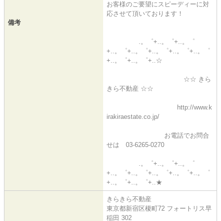
お客様のご要望にスピーディーに対
応させて頂いております！
備考
.。゜+..。゜+..。゜
+..。゜+..。゜+..。゜+..。゜+..。゜
+..。゜+..。゜+..☆
☆☆ きら
きら不動産 ☆☆
http://www.k
irakiraestate.co.jp/
お電話でお問合
せは 03-6265-0270
.。゜+..。゜+..。゜
+..。゜+..。゜+..。゜+..。゜+..。゜
+..。゜+..。゜+..★
きらきら不動産
東京都新宿区榎町72 フォートリス早
稲田 302