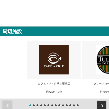
周辺施設
カフェ・ド・クリエ曙橋店
タリーズコ
約720m／9分
約730
前