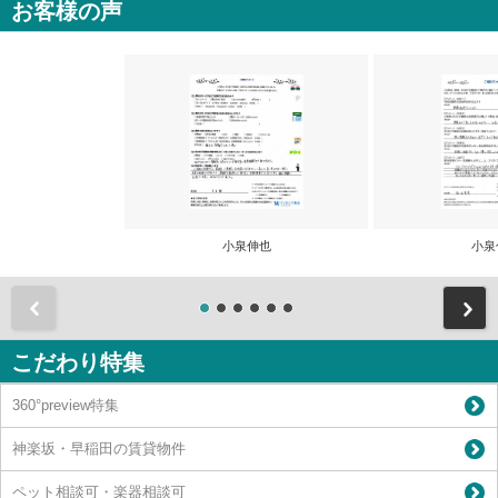
お客様の声
小泉伸也
小泉
前
こだわり特集
360°preview特集
神楽坂・早稲田の賃貸物件
ペット相談可・楽器相談可