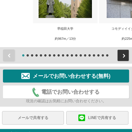
早稲田大学
コモディイイ
約967m／13分
約225
前
メールでお問い合わせする(無料)
電話でお問い合わせする
現況の確認はお気軽にお問い合わせください。
メールで共有する
LINEで共有する