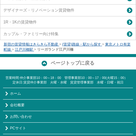
デザイナーズ・リノベーション賃貸物件
1R・1Kの賃貸物件
カップル・ファミリー向け特集
新宿の賃貸情報はきらきら不動産
>
(賃貸)路線・駅から探す
>
東京メトロ有楽
町線
>
江戸川橋駅
>
リーガランド江戸川橋
ページトップに戻る
営業時間:仲介事業部10：00～18：00 管理事業部10：00～17：00(火曜15：00）
定休日:賃貸仲介事業部 火曜・水曜 賃貸管理事業部 水曜・日曜・祝日
ホーム
会社概要
お問い合わせ
PCサイト