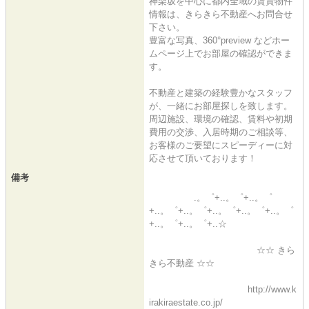
神楽坂を中心に都内全域の賃貸物件
情報は、きらきら不動産へお問合せ
下さい。
豊富な写真、360°preview などホー
ムページ上でお部屋の確認ができま
す。
不動産と建築の経験豊かなスタッフ
が、一緒にお部屋探しを致します。
周辺施設、環境の確認、賃料や初期
費用の交渉、入居時期のご相談等、
お客様のご要望にスピーディーに対
応させて頂いております！
備考
.。゜+..。゜+..。゜
+..。゜+..。゜+..。゜+..。゜+..。゜
+..。゜+..。゜+..☆
☆☆ きら
きら不動産 ☆☆
http://www.k
irakiraestate.co.jp/