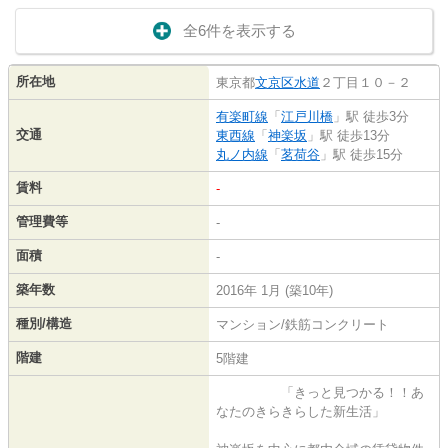
全6件を表示する
所在地
東京都
文京区
水道
２丁目１０－２
有楽町線
「
江戸川橋
」駅 徒歩3分
交通
東西線
「
神楽坂
」駅 徒歩13分
丸ノ内線
「
茗荷谷
」駅 徒歩15分
賃料
-
管理費等
-
面積
-
築年数
2016年 1月 (築10年)
種別/構造
マンション/鉄筋コンクリート
階建
5階建
「きっと見つかる！！あ
なたのきらきらした新生活」