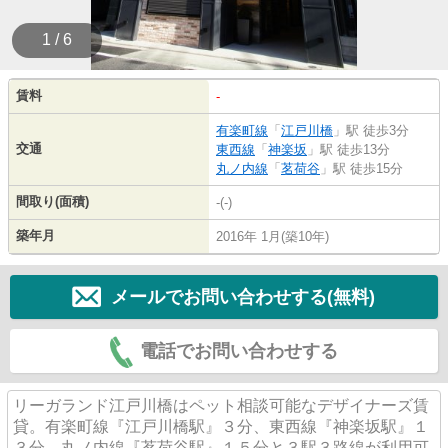
1 / 6
賃料
-
有楽町線
「
江戸川橋
」駅 徒歩3分
交通
東西線
「
神楽坂
」駅 徒歩13分
丸ノ内線
「
茗荷谷
」駅 徒歩15分
間取り(面積)
-(-)
築年月
2016年 1月(築10年)
メールでお問い合わせする(無料)
電話でお問い合わせする
リーガランド江戸川橋はペット相談可能なデザイナーズ賃
貸。有楽町線『江戸川橋駅』３分、東西線『神楽坂駅』１
３分、丸ノ内線『茗荷谷駅』１５分と３駅３路線が利用可