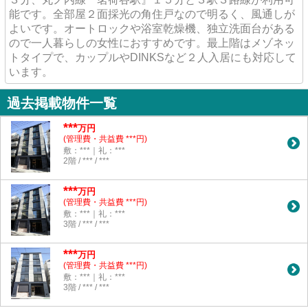
能です。全部屋２面採光の角住戸なので明るく、風通しが
よいです。オートロックや浴室乾燥機、独立洗面台がある
ので一人暮らしの女性におすすめです。最上階はメゾネッ
トタイプで、カップルやDINKSなど２人入居にも対応して
います。
過去掲載物件一覧
***
万円
(管理費・共益費 ***円)
敷：***｜礼：***
2階 / *** / ***
***
万円
(管理費・共益費 ***円)
敷：***｜礼：***
3階 / *** / ***
***
万円
(管理費・共益費 ***円)
敷：***｜礼：***
3階 / *** / ***