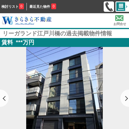
0
0
検討リスト
最近見た物件
お問合せ
リーガランド江戸川橋の過去掲載物件情報
賃料
***
万円