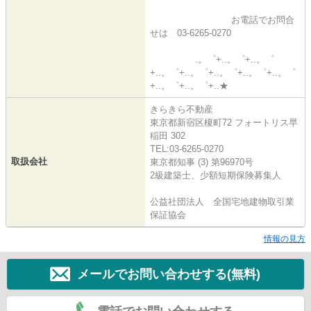
お電話でお問合
せは 03-6265-0270
.。゜+..。゜+..。゜
+..。゜+..。゜+..。゜+..。゜+..。゜
+..。゜+..。゜+..★
きらきら不動産
東京都新宿区榎町72 フォートリス早
稲田 302
TEL:03-6265-0270
取扱会社
東京都知事 (3) 第96970号
2級建築士、少額短期保険募集人
公益社団法人 全国宅地建物取引業
保証協会
情報の見方
メールでお問い合わせする(無料)