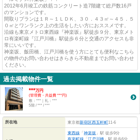
2012年6月竣工の鉄筋コンクリート造7階建て総戸数16戸
のマンションです。
間取りプランは１Ｒ～１ＬＤＫ、３０．４３㎡～４５．５
０㎡とワンランク上の生活をしたい方におススメです。
沿線も東京メトロ東西線『神楽坂』駅徒歩９分、東京メト
ロ有楽町線『江戸川橋』駅徒歩６分と交通のアクセスも非
常にいいです。
神楽坂、飯田橋、江戸川橋を使う方にとても便利なこちら
の物件のお問い合わせはきらきら不動産までお問い合わせ
ください。
過去掲載物件一覧
***
万円
(管理費・共益費 ***円)
敷：***｜礼：***
5階 / *** / ***
所在地
東京都
新宿区
西五軒町
11-6
東西線
「
神楽坂
」駅 徒歩9分
有楽町線
「
江戸川橋
」駅 徒歩6分