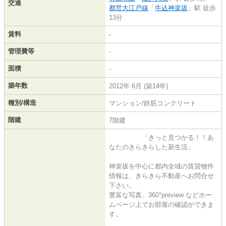
交通
都営大江戸線
「
牛込神楽坂
」駅 徒歩
13分
賃料
-
管理費等
-
面積
-
築年数
2012年 6月 (築14年)
種別/構造
マンション/鉄筋コンクリート
階建
7階建
「きっと見つかる！！あ
なたのきらきらした新生活」
神楽坂を中心に都内全域の賃貸物件
情報は、きらきら不動産へお問合せ
下さい。
豊富な写真、360°preview などホー
ムページ上でお部屋の確認ができま
す。