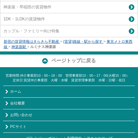
神楽坂・早稲田の賃貸物件
1DK・1LDKの賃貸物件
カップル・ファミリー向け特集
新宿の賃貸情報はきらきら不動産
>
(賃貸)路線・駅から探す
>
東京メトロ東西
線
>
神楽坂駅
>
ルミナス神楽坂
ページトップに戻る
営業時間:仲介事業部10：00～18：00 管理事業部10：00～17：00(火曜15：00）
定休日:賃貸仲介事業部 火曜・水曜 賃貸管理事業部 水曜・日曜・祝日
ホーム
会社概要
お問い合わせ
PCサイト