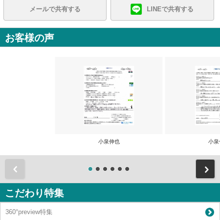
メールで共有する
LINEで共有する
お客様の声
小泉伸也
小泉
前
こだわり特集
360°preview特集