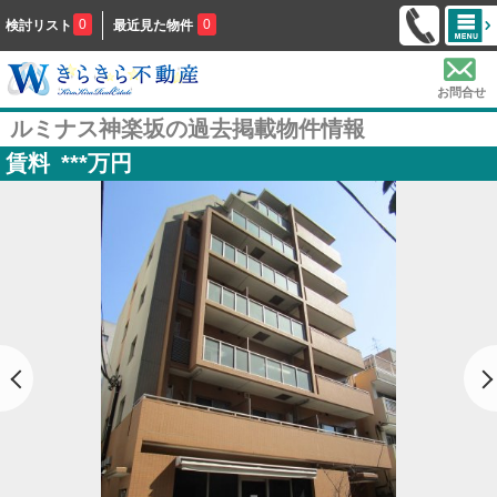
0
0
検討リスト
最近見た物件
お問合せ
ルミナス神楽坂の過去掲載物件情報
賃料
***
万円