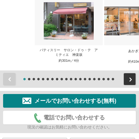
パティスリー サロン・ドゥ・テ ア
あかぎ
ミティエ 神楽坂
約301m／4分
約410
前
メールでお問い合わせする(無料)
電話でお問い合わせする
現況の確認はお気軽にお問い合わせください。