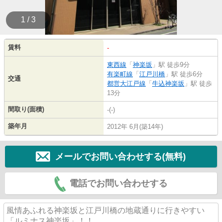
1 / 3
賃料
-
東西線
「
神楽坂
」駅 徒歩9分
有楽町線
「
江戸川橋
」駅 徒歩6分
交通
都営大江戸線
「
牛込神楽坂
」駅 徒歩
13分
間取り(面積)
-(-)
築年月
2012年 6月(築14年)
メールでお問い合わせする(無料)
電話でお問い合わせする
風情あふれる神楽坂と江戸川橋の地蔵通りに行きやすい
「ルミナス神楽坂」！！