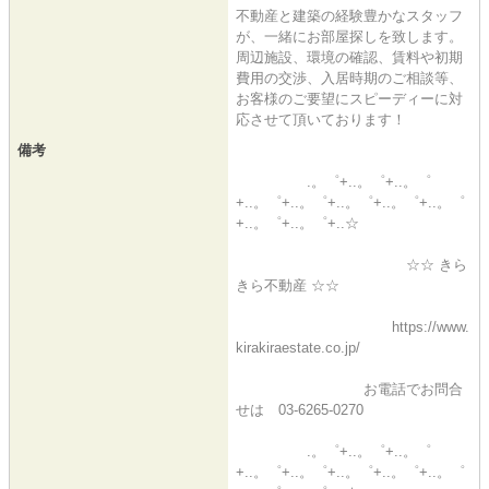
不動産と建築の経験豊かなスタッフ
が、一緒にお部屋探しを致します。
周辺施設、環境の確認、賃料や初期
費用の交渉、入居時期のご相談等、
お客様のご要望にスピーディーに対
応させて頂いております！
備考
.。゜+..。゜+..。゜
+..。゜+..。゜+..。゜+..。゜+..。゜
+..。゜+..。゜+..☆
☆☆ きら
きら不動産 ☆☆
https://www.
kirakiraestate.co.jp/
お電話でお問合
せは 03-6265-0270
.。゜+..。゜+..。゜
+..。゜+..。゜+..。゜+..。゜+..。゜