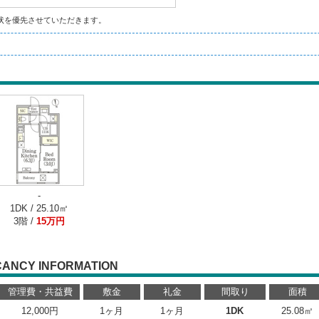
状を優先させていただきます。
-
1DK / 25.10㎡
3階 /
15万円
CANCY INFORMATION
管理費・共益費
敷金
礼金
間取り
面積
12,000円
1ヶ月
1ヶ月
1DK
25.08㎡