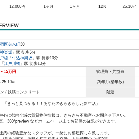
12,000円
1ヶ月
1ヶ月
1DK
25.10㎡
ERVIEW
宿区
矢来町
30
神楽坂
」駅 徒歩5分
戸線
「
牛込神楽坂
」駅 徒歩10分
「
江戸川橋
」駅 徒歩10分
円～15万円
管理費・共益費
～25.10㎡
築年月(築年数)
ン / 鉄筋コンクリート
階建
と見つかる！！あなたのきらきらした新生活」
中心に都内全域の賃貸物件情報は、きらきら不動産へお問合せ下さい。
、360°preview などホームページ上でお部屋の確認ができます。
建築の経験豊かなスタッフが、一緒にお部屋探しを致します。
、環境の確認、賃料や初期費用の交渉、入居時期のご相談等、