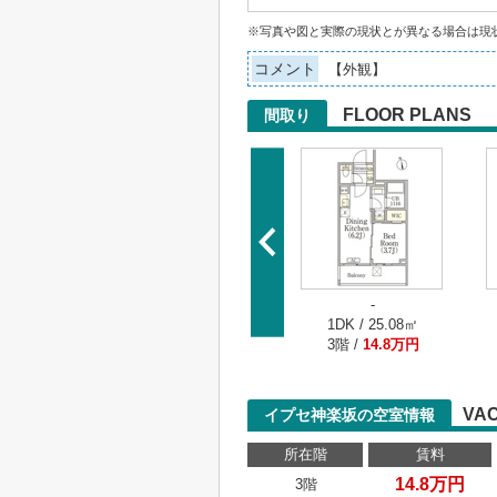
※写真や図と実際の現状とが異なる場合は現
コメント
【外観】
FLOOR PLANS
間取り
-
1DK / 25.08㎡
3階 /
14.8万円
VA
イプセ神楽坂の空室情報
所在階
賃料
14.8万円
3階