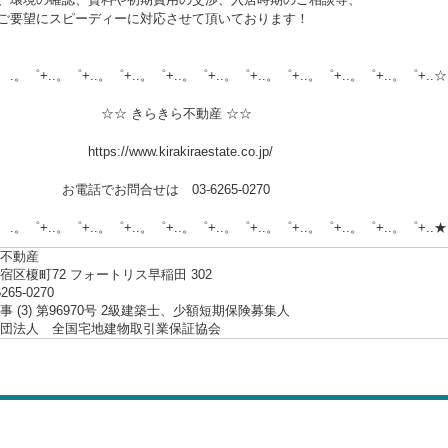
ご要望にスピーディーに対応させて頂いております！
.。゜+..。゜+..。゜+..。゜+..。゜+..。゜+..。゜+..。゜+..。゜+..☆
 きらきら不動産 ☆☆
://www.kirakiraestate.co.jp/
でお問合せは 03-6265-0270
.。゜+..。゜+..。゜+..。゜+..。゜+..。゜+..。゜+..。゜+..。゜+..★
不動産
宿区榎町72 フォートリス早稲田 302
6265-0270
 (3) 第96970号 2級建築士、少額短期保険募集人
社団法人 全国宅地建物取引業保証協会