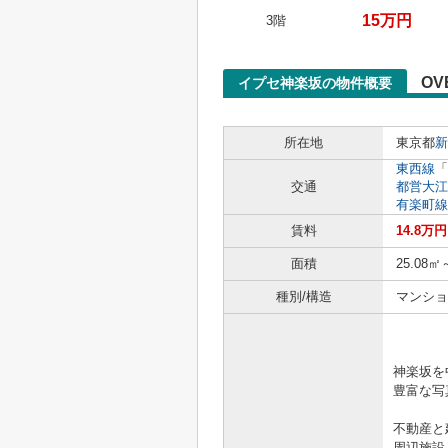
15万円
3階
OV
イプセ神楽坂の物件概要
所在地
東京都
新
東西線
「
交通
都営大江
有楽町線
賃料
14.8万
面積
25.08㎡
種別/構造
マンショ
「きっ
神楽坂を
豊富な写真
不動産と
周辺施設