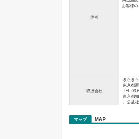
お客様の
備考
.。゜+.
☆☆
https
お電話
.。゜+.
きらきら
東京都新
取扱会社
TEL:03-
東京都知事
、公益
MAP
マップ