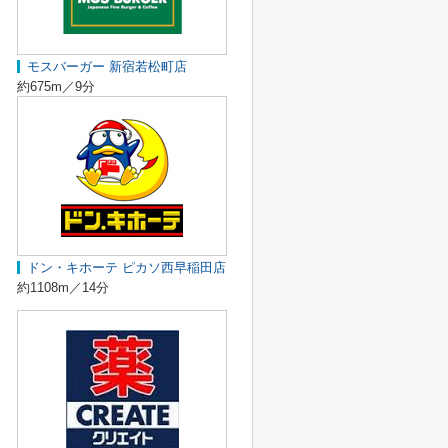
モスバーガー 新宿若松町店
約675m／9分
ドン・キホーテ ピカソ西早稲田店
約1108m／14分