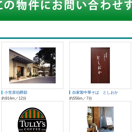
小笠原伯爵邸
自家製中華そば としおか
約914m／12分
約556m／7分