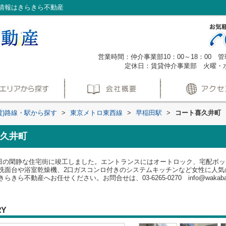
情報はきらきら不動産
営業時間：仲介事業部10：00～18：00 管理
定休日：賃貸仲介事業部 火曜・
貸)路線・駅から探す
>
東京メトロ東西線
>
早稲田駅
>
コート喜久井町
久井町
早稲田の閑静な住宅街に竣工しました。エントランスにはオートロック、宅配ボ
洗面台や浴室乾燥機、2口ガスコンロ付きのシステムキッチンなど女性に人気
動産へお任せください。お問合せは、03-6265-0270 info@wakabayash
RY