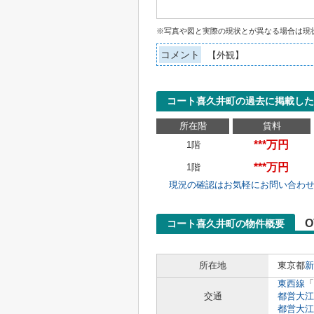
※写真や図と実際の現状とが異なる場合は現
コメント
【外観】
コート喜久井町の過去に掲載した
所在階
賃料
***万円
1階
***万円
1階
現況の確認はお気軽にお問い合わ
O
コート喜久井町の物件概要
所在地
東京都
新
東西線
「
交通
都営大江
都営大江