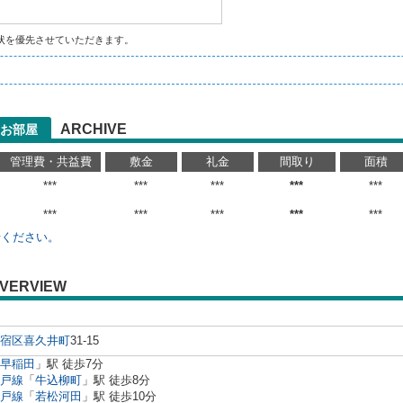
状を優先させていただきます。
ARCHIVE
お部屋
管理費・共益費
敷金
礼金
間取り
面積
***
***
***
***
***
***
***
***
***
***
せください。
VERVIEW
宿区
喜久井町
31-15
早稲田
」駅 徒歩7分
戸線
「
牛込柳町
」駅 徒歩8分
戸線
「
若松河田
」駅 徒歩10分