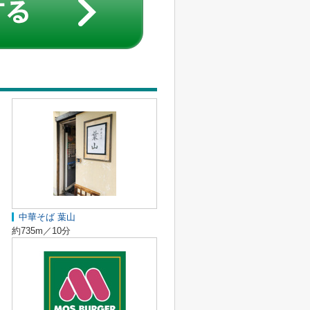
中華そば 葉山
約735m／10分