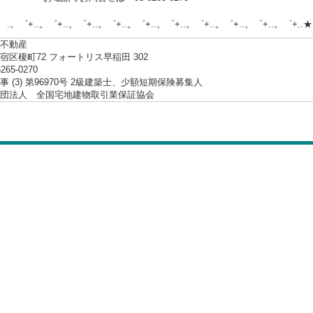
.。゜+..。゜+..。゜+..。゜+..。゜+..。゜+..。゜+..。゜+..。゜+..★
不動産
宿区榎町72 フォートリス早稲田 302
6265-0270
 (3) 第96970号 2級建築士、少額短期保険募集人
社団法人 全国宅地建物取引業保証協会