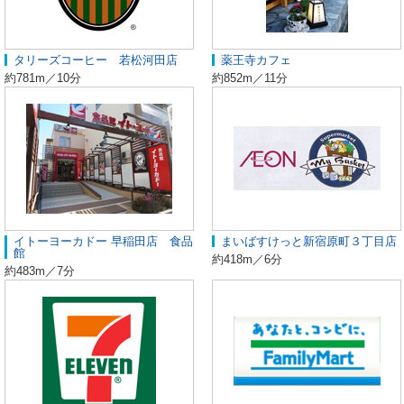
タリーズコーヒー 若松河田店
薬王寺カフェ
約781m／10分
約852m／11分
イトーヨーカドー 早稲田店 食品
まいばすけっと新宿原町３丁目店
館
約418m／6分
約483m／7分