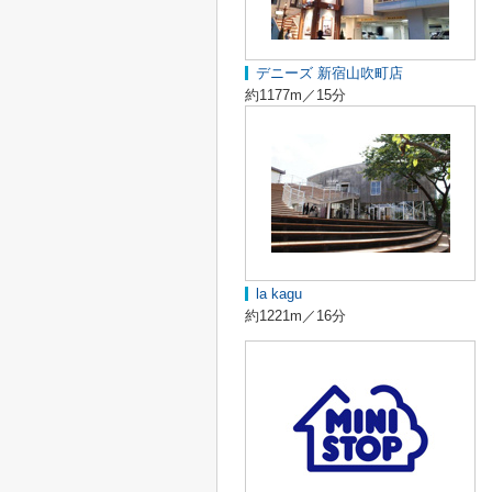
デニーズ 新宿山吹町店
約1177m／15分
la kagu
約1221m／16分