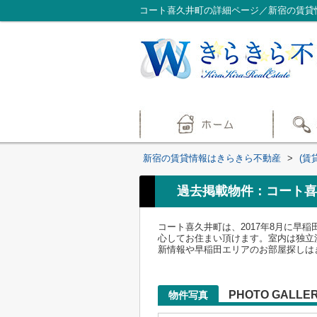
コート喜久井町の詳細ページ／新宿の賃貸
新宿の賃貸情報はきらきら不動産
>
(賃
過去掲載物件：コート喜
コート喜久井町は、2017年8月に
心してお住まい頂けます。室内は独立
新情報や早稲田エリアのお部屋探しはきらきら不
PHOTO GALLE
物件写真