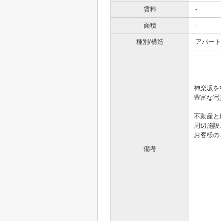
賃料
-
面積
-
種別/構造
アパート 
「きっ
神楽坂を
豊富な写真
不動産と
周辺施設
お客様の
備考
.。゜+.
☆☆
http:
お電話