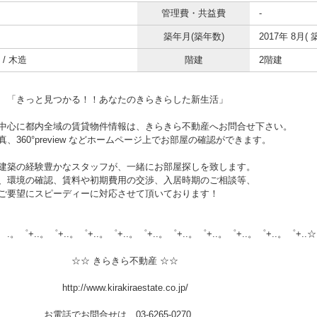
管理費・共益費
-
築年月(築年数)
2017年 8月( 
/ 木造
階建
2階建
と見つかる！！あなたのきらきらした新生活」
中心に都内全域の賃貸物件情報は、きらきら不動産へお問合せ下さい。
、360°preview などホームページ上でお部屋の確認ができます。
建築の経験豊かなスタッフが、一緒にお部屋探しを致します。
、環境の確認、賃料や初期費用の交渉、入居時期のご相談等、
ご要望にスピーディーに対応させて頂いております！
.。゜+..。゜+..。゜+..。゜+..。゜+..。゜+..。゜+..。゜+..。゜+..☆
 きらきら不動産 ☆☆
//www.kirakiraestate.co.jp/
でお問合せは 03-6265-0270