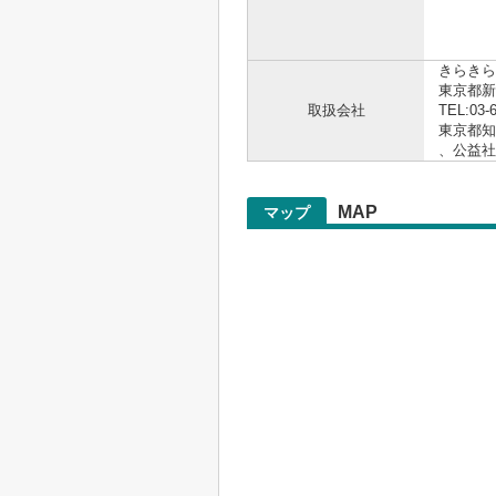
.。゜+.
きらきら
東京都新
取扱会社
TEL:03-
東京都知事
、公益
MAP
マップ