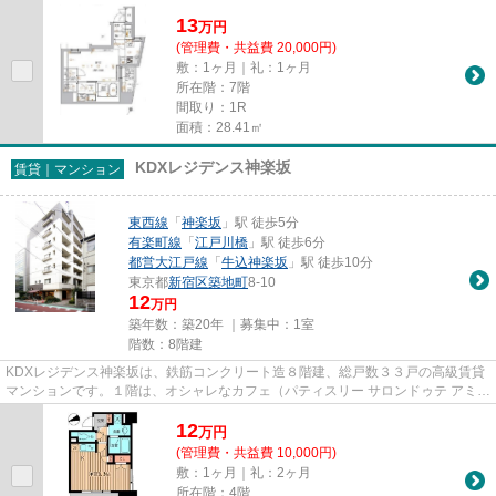
13
万
円
(管理費・共益費 20,000円)
敷：1ヶ月｜礼：1ヶ月
所在階：7階
間取り：1R
面積：28.41㎡
KDXレジデンス神楽坂
賃貸｜マンション
東西線
「
神楽坂
」駅 徒歩5分
有楽町線
「
江戸川橋
」駅 徒歩6分
都営大江戸線
「
牛込神楽坂
」駅 徒歩10分
東京都
新宿区
築地町
8-10
12
万円
築年数：築20年 ｜募集中：
1室
階数：8階建
KDXレジデンス神楽坂は、鉄筋コンクリート造８階建、総戸数３３戸の高級賃貸
マンションです。１階は、オシャレなカフェ（パティスリー サロンドゥテ アミテ
ィエ 神楽坂）が入っていま...
12
万
円
(管理費・共益費 10,000円)
敷：1ヶ月｜礼：2ヶ月
所在階：4階