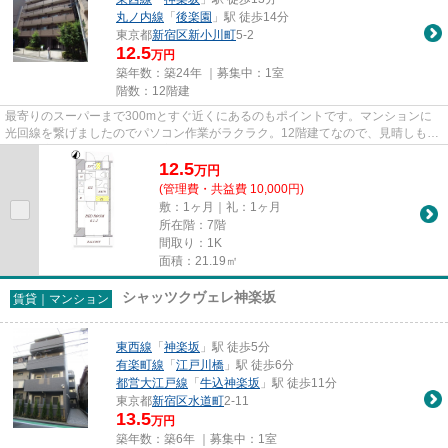
丸ノ内線
「
後楽園
」駅 徒歩14分
東京都
新宿区
新小川町
5-2
12.5
万円
築年数：築24年 ｜募集中：
1室
階数：12階建
最寄りのスーパーまで300mとすぐ近くにあるのもポイントです。マンションに
光回線を繋げましたのでパソコン作業がラクラク。12階建てなので、見晴しも良
くて快適です。震災で最も被害...
12.5
万
円
(管理費・共益費 10,000円)
敷：1ヶ月｜礼：1ヶ月
所在階：7階
間取り：1K
面積：21.19㎡
シャッツクヴェレ神楽坂
賃貸｜マンション
東西線
「
神楽坂
」駅 徒歩5分
有楽町線
「
江戸川橋
」駅 徒歩6分
都営大江戸線
「
牛込神楽坂
」駅 徒歩11分
東京都
新宿区
水道町
2-11
13.5
万円
築年数：築6年 ｜募集中：
1室