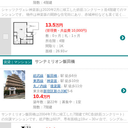
階数：4階建
シャッツクヴェレ神楽坂は2020年2月に竣工した鉄筋コンクリート造4階建てのマ
ンションです。 物件は神楽坂の閑静な住宅街にあり、赤城神社なども直ぐ近くに
あります。休日はお洒落な街...
13.5
万
円
(管理費・共益費 10,000円)
敷：0ヶ月｜礼：1ヶ月
所在階：4階
間取り：1K
面積：26.93㎡
サンテミリオン飯田橋
賃貸｜マンション
総武線
「
飯田橋
」駅 徒歩6分
東西線
「
神楽坂
」駅 徒歩10分
丸ノ内線
「
後楽園
」駅 徒歩11分
東京都
新宿区
新小川町
5-6
10.4
万円
築年数：築22年 ｜募集中：
1室
階数：7階建
サンテミリオン飯田橋は2004年7月に竣工した7階建てRC造(鉄筋コンクリート）
の分譲マンションです。総戸数は60戸、専有面積は19㎡～30㎡台で、シングル
（学生や社会人）に対応したプラ...