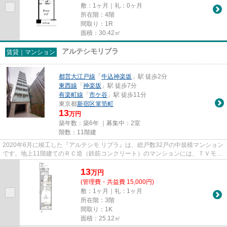
敷：1ヶ月｜礼：0ヶ月
所在階：4階
間取り：1R
面積：30.42㎡
アルテシモリブラ
賃貸｜マンション
都営大江戸線
「
牛込神楽坂
」駅 徒歩2分
東西線
「
神楽坂
」駅 徒歩7分
有楽町線
「
市ケ谷
」駅 徒歩11分
東京都
新宿区
箪笥町
13
万円
築年数：築6年 ｜募集中：
2室
階数：11階建
2020年6月に竣工した『アルテシモ リブラ』は、総戸数32戸の中規模マンション
です。地上11階建てのＲＣ造（鉄筋コンクリート）のマンションには、ＴＶモニ
ター付きオートロックを始め...
13
万
円
(管理費・共益費 15,000円)
敷：1ヶ月｜礼：1ヶ月
所在階：3階
間取り：1K
面積：25.12㎡