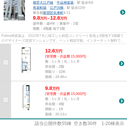
都営大江戸線
「
牛込神楽坂
」駅 徒歩4分
有楽町線
「
江戸川橋
」駅 徒歩12分
東京都
新宿区
矢来町
4-11
9.8
12.6
万円～
万円
築年数：築4年 ｜募集中：
2室
階数：4階建 地下1階
Fullea神楽坂は、2022年7月に竣工した鉄筋コンクリート造地上4階地下1階建て
のデザイナーズ賃貸マンションです。ペット相談可能、インターネット無料でシ
ングルからDINKSにおすすめで...
12.6
万
円
(管理費・共益費 15,000円)
敷：1ヶ月｜礼：1ヶ月
所在階：2階
間取り：1DK
面積：24.46㎡
9.8
万
円
(管理費・共益費 15,000円)
敷：1ヶ月｜礼：1ヶ月
所在階：4階
間取り：1R
面積：20.13㎡
該当公開件数
55
棟 空き数
30
件
1-20
棟表示