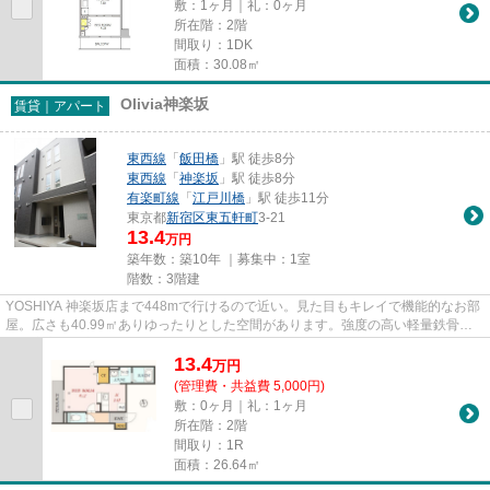
敷：1ヶ月｜礼：0ヶ月
所在階：2階
間取り：1DK
面積：30.08㎡
Olivia神楽坂
賃貸｜アパート
東西線
「
飯田橋
」駅 徒歩8分
東西線
「
神楽坂
」駅 徒歩8分
有楽町線
「
江戸川橋
」駅 徒歩11分
東京都
新宿区
東五軒町
3-21
13.4
万円
築年数：築10年 ｜募集中：
1室
階数：3階建
YOSHIYA 神楽坂店まで448mで行けるので近い。見た目もキレイで機能的なお部
屋。広さも40.99㎡ありゆったりとした空間があります。強度の高い軽量鉄骨
造、安心して新生活を送る事が出来...
13.4
万
円
(管理費・共益費 5,000円)
敷：0ヶ月｜礼：1ヶ月
所在階：2階
間取り：1R
面積：26.64㎡