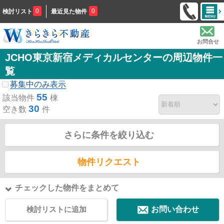
0
0
検討リスト
最近見た物件
お問合せ
JCHO東京新宿メディカルセンターの周辺物件一
覧
募集中のみ表示
55
該当物件
棟
30
空き数
件
さらに条件を絞り込む
物件リクエスト
チェックした物件をまとめて
検討リストに追加
お問い合わせ