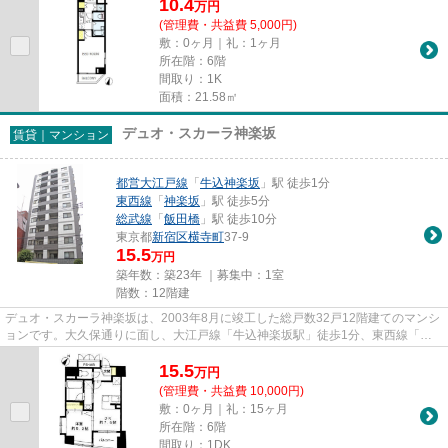
10.4
万
円
(管理費・共益費 5,000円)
敷：0ヶ月｜礼：1ヶ月
所在階：6階
間取り：1K
面積：21.58㎡
デュオ・スカーラ神楽坂
賃貸｜マンション
都営大江戸線
「
牛込神楽坂
」駅 徒歩1分
東西線
「
神楽坂
」駅 徒歩5分
総武線
「
飯田橋
」駅 徒歩10分
東京都
新宿区
横寺町
37-9
15.5
万円
築年数：築23年 ｜募集中：
1室
階数：12階建
デュオ・スカーラ神楽坂は、2003年8月に竣工した総戸数32戸12階建てのマンシ
ョンです。大久保通りに面し、大江戸線「牛込神楽坂駅」徒歩1分、東西線「神
楽坂駅」、JR総武線「飯田橋駅...
15.5
万
円
(管理費・共益費 10,000円)
敷：0ヶ月｜礼：15ヶ月
所在階：6階
間取り：1DK