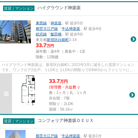
ハイグラウンド神楽坂
賃貸｜マンション
東西線
「
神楽坂
」駅 徒歩5分
都営大江戸線
「
牛込神楽坂
」駅 徒歩4分
総武線
「
飯田橋
」駅 徒歩9分
東京都
新宿区
白銀町
1-14
33.7
万円
築年数：築4年 ｜募集中：
1室
階数：12階建
ハイグラウンド神楽坂は、新宿区白銀町に2022年3月に誕生した賃貸マンション
です。ワンフロア2住戸、１LDKと２LDKの間取りでDINKSからファミリーに対
応しています。カウンターキッチン...
33.7
万
円
(管理費・共益費 -)
敷：1ヶ月｜礼：1ヶ月
所在階：7階
間取り：2LDK
面積：56.18㎡
コンフォリア神楽坂ＤＥＵＸ
賃貸｜マンション
都営大江戸線
「
牛込神楽坂
」駅 徒歩1分