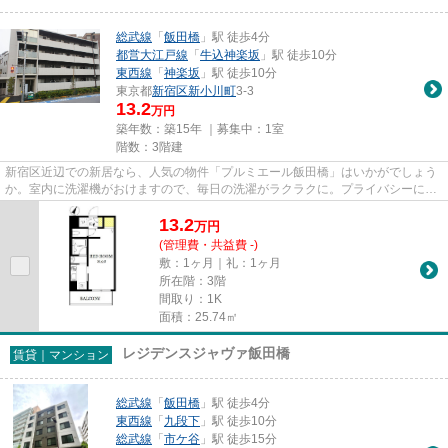
総武線
「
飯田橋
」駅 徒歩4分
都営大江戸線
「
牛込神楽坂
」駅 徒歩10分
東西線
「
神楽坂
」駅 徒歩10分
東京都
新宿区
新小川町
3-3
13.2
万円
築年数：築15年 ｜募集中：
1室
階数：3階建
新宿区近辺での新居なら、人気の物件「プルミエール飯⽥橋」はいかがでしょう
か。室内に洗濯機がおけますので、毎日の洗濯がラクラクに。プライバシーにも
配慮された防音性の高いマン...
13.2
万
円
(管理費・共益費 -)
敷：1ヶ月｜礼：1ヶ月
所在階：3階
間取り：1K
面積：25.74㎡
レジデンスジャヴァ飯田橋
賃貸｜マンション
総武線
「
飯田橋
」駅 徒歩4分
東西線
「
九段下
」駅 徒歩10分
総武線
「
市ケ谷
」駅 徒歩15分