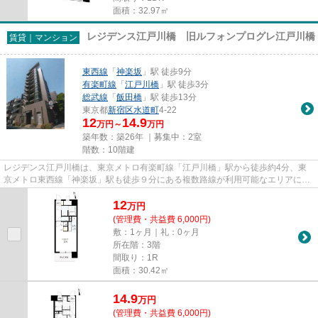
面積：32.97㎡
レジデンス江戸川橋 旧ルフォンプログレ江戸川橋
賃貸｜マンション
東西線
「
神楽坂
」駅 徒歩9分
有楽町線
「
江戸川橋
」駅 徒歩3分
総武線
「
飯田橋
」駅 徒歩13分
東京都
新宿区
水道町
4-22
12
14.9
万円～
万円
築年数：築26年 ｜募集中：
2室
階数：10階建
レジデンス江戸川橋は、東京メトロ有楽町線「江戸川橋」駅から徒歩約4分、東
京メトロ東西線「神楽坂」駅も徒歩９分にある複数路線が利用可能なエリアに
2000年3月に鉄筋コンクリート造...
12
万
円
(管理費・共益費 6,000円)
敷：1ヶ月｜礼：0ヶ月
所在階：3階
間取り：1R
面積：30.42㎡
14.9
万
円
(管理費・共益費 6,000円)