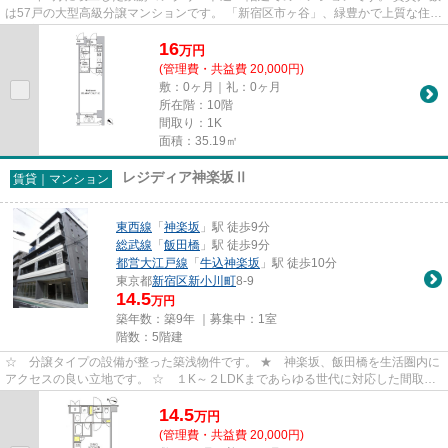
は57戸の大型高級分譲マンションです。 「新宿区市ヶ谷」、緑豊かで上質な住空
間。主要エリアにダイレクト...
16
万
円
(管理費・共益費 20,000円)
敷：0ヶ月｜礼：0ヶ月
所在階：10階
間取り：1K
面積：35.19㎡
レジディア神楽坂Ⅱ
賃貸｜マンション
東西線
「
神楽坂
」駅 徒歩9分
総武線
「
飯田橋
」駅 徒歩9分
都営大江戸線
「
牛込神楽坂
」駅 徒歩10分
東京都
新宿区
新小川町
8-9
14.5
万円
築年数：築9年 ｜募集中：
1室
階数：5階建
☆ 分譲タイプの設備が整った築浅物件です。 ★ 神楽坂、飯田橋を生活圏内に
アクセスの良い立地です。 ☆ １K～２LDKまであらゆる世代に対応した間取り
です。
14.5
万
円
(管理費・共益費 20,000円)