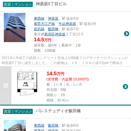
神楽坂5丁目ビル
賃貸｜マンション
東西線
「
神楽坂
」駅 徒歩5分
都営大江戸線
「
牛込神楽坂
」駅 徒歩2分
総武線
「
飯田橋
」駅 徒歩7分
東京都
新宿区
神楽坂
５丁目12-5
14.5
万円
築年数：築5年 ｜募集中：
1室
階数：10階建
2021年1月竣工の鉄筋コンクリート造地上10階建てのデザイナーズマンションが
神楽坂5丁目に誕生しました。 この建物は、１Ｒ・１ＤＫの全5Typeで構成され
ており、耐震性能を建築基準法...
14.5
万
円
(管理費・共益費 10,000円)
敷：1ヶ月｜礼：1ヶ月
所在階：9階
間取り：1R
面積：30.42㎡
パレステュディオ飯田橋
賃貸｜マンション
東西線
「
飯田橋
」駅 徒歩6分
東西線
「
神楽坂
」駅 徒歩13分