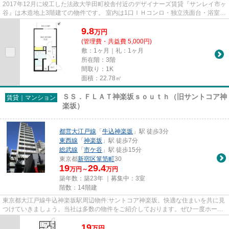
2017年12月に竣工した法政大学田町校舎付近のデザイナーズ賃貸『サンレイ市ヶ
谷』は木造地上3階建ての物件です。 室内は1口ＩＨコンロ・独立洗面台・浴室暖
房換気乾燥機・ＴＶモニター...
9.8
万
円
(管理費・共益費 5,000円)
敷：1ヶ月｜礼：1ヶ月
所在階：3階
間取り：1K
面積：22.78㎡
ＳＳ．ＦＬＡＴ神楽坂ｓｏｕｔｈ（旧サントコア神
賃貸｜マンション
楽坂）
都営大江戸線
「
牛込神楽坂
」駅 徒歩3分
東西線
「
神楽坂
」駅 徒歩7分
総武線
「
市ケ谷
」駅 徒歩15分
東京都
新宿区
箪笥町
30
19
29.4
万円～
万円
築年数：築23年 ｜募集中：
3室
階数：14階建
東京都大江戸線牛込神楽坂駅周辺物件:サントコア神楽坂。快適な住まいを共に見
つけていきましょう。当社は多数の物件をご紹介しております。ぜひ一度ホーム
ページよりご覧ください。
19
万
円