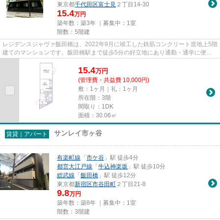
東京都
千代田区
富士見
２丁目14-30
15.4
万円
築年数：築3年 ｜募集中：
1室
階数：5階建
レジデンスジャヴァ飯田橋は、2022年9月に竣工した鉄筋コンクリート造地上5階
建てのマンションです。飯田橋駅まで徒歩5分の好立地にあり通勤・通学に便利
です。周辺には法政大学、東京...
15.4
万
円
(管理費・共益費 10,000円)
敷：1ヶ月｜礼：1ヶ月
所在階：3階
間取り：1DK
面積：30.06㎡
サンレイ市ヶ谷
賃貸｜アパート
有楽町線
「
市ケ谷
」駅 徒歩4分
都営大江戸線
「
牛込神楽坂
」駅 徒歩10分
総武線
「
飯田橋
」駅 徒歩12分
東京都
新宿区
市谷田町
２丁目21-8
9.8
万円
築年数：築8年 ｜募集中：
1室
階数：3階建