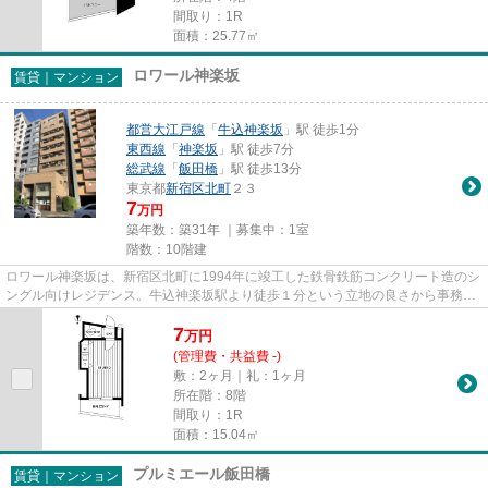
間取り：1R
面積：25.77㎡
ロワール神楽坂
賃貸｜マンション
都営大江戸線
「
牛込神楽坂
」駅 徒歩1分
東西線
「
神楽坂
」駅 徒歩7分
総武線
「
飯田橋
」駅 徒歩13分
東京都
新宿区
北町
２３
7
万円
築年数：築31年 ｜募集中：
1室
階数：10階建
ロワール神楽坂は、新宿区北町に1994年に竣工した鉄骨鉄筋コンクリート造のシ
ングル向けレジデンス。牛込神楽坂駅より徒歩１分という立地の良さから事務所
やSOHOとしての利用にも適し...
7
万
円
(管理費・共益費 -)
敷：2ヶ月｜礼：1ヶ月
所在階：8階
間取り：1R
面積：15.04㎡
プルミエール飯田橋
賃貸｜マンション