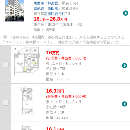
東西線
「
神楽坂
」駅 徒歩6分
総武線
「
飯田橋
」駅 徒歩8分
東京都
新宿区
岩戸町
7-3
16
26.8
万円～
万円
築年数：築12年 ｜募集中：
4室
階数：13階建
3駅・6路線が徒歩10分圏内。都心拠点に住まい、東京を謳歌することができる
『コンフォリア神楽坂ＤＥＵＸ』。 都営大江戸線≪牛込神楽坂≫駅徒歩1分、神
楽坂商店街も徒歩圏内とライフス...
16
万
円
(管理費・共益費 8,000円)
敷：1ヶ月｜礼：0ヶ月
所在階：7階
間取り：1K
面積：26.03㎡
16.3
万
円
(管理費・共益費 8,000円)
敷：1ヶ月｜礼：0ヶ月
所在階：8階
間取り：1K
面積：26.22㎡
16.1
万
円