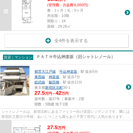
(管理費・共益費 8,000円)
敷：1ヶ月｜礼：0ヶ月
所在階：10階
間取り：1K
面積：29.28㎡
全4件を表示する
ＰＡＴＨ牛込神楽坂（旧シャトレノール）
賃貸｜マンション
都営大江戸線
「
牛込神楽坂
」駅 徒歩5分
東西線
「
神楽坂
」駅 徒歩7分
総武線
「
飯田橋
」駅 徒歩12分
東京都
新宿区
北町
30-1
27.5
42
万円～
万円
築年数：築37年 ｜募集中：
2室
階数：5階建 地下1階
シャトレノールは、新宿北町にあるファミリー向け賃貸レジデンスです。隣には
新宿区立愛日小学校、あいじつこども園もあり子育て世代に人気があります。 交
通は、大江戸線「牛込神楽坂...
27.5
万
円