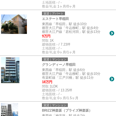
土地面積:
- / -
敷金/礼金:
1ヶ月/0ヶ月
賃貸｜アパート
エステート早稲田
東西線「早稲田」駅 徒歩10分
都営大江戸線「牛込柳町」駅 徒歩4分
都営大江戸線「若松河田」駅 徒歩13分
9万円
間取:
1K
建物面積:
- / 7.23坪
土地面積:
- / -
敷金/礼金:
0ヶ月/1ヶ月
賃貸｜マンション
グランディーノ早稲田
東西線「早稲田」駅 徒歩6分
都営大江戸線「牛込柳町」駅 徒歩10分
有楽町線「江戸川橋」駅 徒歩11分
18万円
間取:
1LDK
建物面積:
- / 13.25坪
土地面積:
- / -
敷金/礼金:
0ヶ月/1.5ヶ月
賃貸｜マンション
BRIZZ神楽坂（ブライズ神楽坂）
東西線「神楽坂」駅 徒歩7分