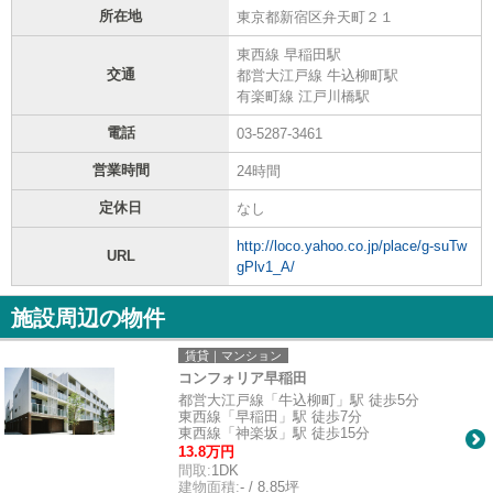
所在地
東京都新宿区弁天町２１
東西線 早稲田駅
交通
都営大江戸線 牛込柳町駅
有楽町線 江戸川橋駅
電話
03-5287-3461
営業時間
24時間
定休日
なし
http://loco.yahoo.co.jp/place/g-suTw
URL
gPlv1_A/
施設周辺の物件
賃貸｜マンション
コンフォリア早稲田
都営大江戸線「牛込柳町」駅 徒歩5分
東西線「早稲田」駅 徒歩7分
東西線「神楽坂」駅 徒歩15分
13.8万円
間取:
1DK
建物面積:
- / 8.85坪