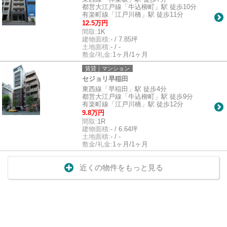
都営大江戸線「牛込柳町」駅 徒歩10分
有楽町線「江戸川橋」駅 徒歩11分
12.5万円
間取:
1K
建物面積:
- / 7.85坪
土地面積:
- / -
敷金/礼金:
1ヶ月/1ヶ月
賃貸｜マンション
セジョリ早稲田
東西線「早稲田」駅 徒歩4分
都営大江戸線「牛込柳町」駅 徒歩9分
有楽町線「江戸川橋」駅 徒歩12分
9.8万円
間取:
1R
建物面積:
- / 6.64坪
土地面積:
- / -
敷金/礼金:
1ヶ月/1ヶ月
近くの物件をもっと見る