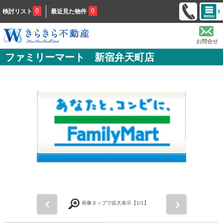
0
0
検討リスト
最近見た物件
お問合せ
ファミリーマート 新宿弁天町店
前
次
画像タップで拡大表示【
1
/1】