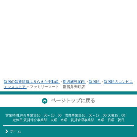
新宿の賃貸情報はきらきら不動産
>
周辺施設案内
>
新宿区
>
新宿区のコンビニ
エンスストア
>
ファミリーマート 新宿弁天町店
ページトップに戻る
営業時間:仲介事業部10：00～18：00 管理事業部10：00～17：00(火曜15：00）
定休日:賃貸仲介事業部 火曜・水曜 賃貸管理事業部 水曜・日曜・祝日
ホーム