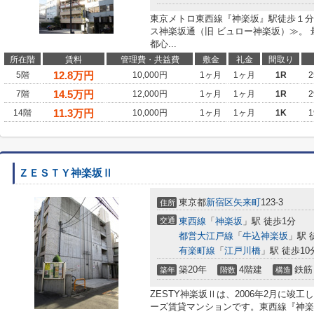
東京メトロ東西線『神楽坂』駅徒歩１分
ス神楽坂通（旧 ビュロー神楽坂）≫。 
都心...
所在階
賃料
管理費・共益費
敷金
礼金
間取り
12.8
万円
5階
10,000円
1ヶ月
1ヶ月
1R
2
14.5
万円
7階
12,000円
1ヶ月
1ヶ月
1R
2
11.3
万円
14階
10,000円
1ヶ月
1ヶ月
1K
1
ＺＥＳＴＹ神楽坂Ⅱ
東京都
新宿区
矢来町
123-3
住所
交通
東西線
「
神楽坂
」駅 徒歩1分
都営大江戸線
「
牛込神楽坂
」駅 
有楽町線
「
江戸川橋
」駅 徒歩10
築20年
4階建
鉄筋
築年
階数
構造
ZESTY神楽坂Ⅱは、2006年2月に竣
ーズ賃貸マンションです。東西線『神楽