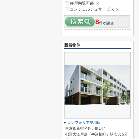
住戸内覧可能
(-)
コンシェルジュサービス
(-)
8
件が該当
新着物件
コンフォリア早稲田
東京都新宿区弁天町147
都営大江戸線「牛込柳町」駅 徒歩5分