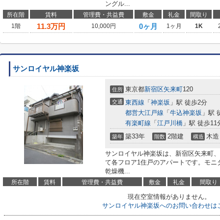
ングル...
所在階
賃料
管理費・共益費
敷金
礼金
間取り
11.3
万円
0ヶ月
1階
10,000円
1ヶ月
1K
サンロイヤル神楽坂
東京都
新宿区
矢来町
120
住所
交通
東西線
「
神楽坂
」駅 徒歩2分
都営大江戸線
「
牛込神楽坂
」駅 
有楽町線
「
江戸川橋
」駅 徒歩11
築33年
2階建
木造
築年
階数
構造
サンロイヤル神楽坂は、新宿区矢来町、
て各フロア1住戸のアパートです。モニ
乾燥機...
所在階
賃料
管理費・共益費
敷金
礼金
間取り
現在空室情報がありません。
サンロイヤル神楽坂へのお問い合わせは