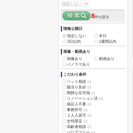
8
件が該当
情報公開日
指定しない
本日
3日以内
1週間以内
画像・動画あり
画像あり
動画あり
パノラマあり
こだわり条件
ペット相談
(-)
陽当り良好
(-)
閑静な住宅地
(-)
リノベーション済
(-)
保証人不要
(-)
事務所可
(-)
２人入居可
(-)
女性限定
(-)
高齢者相談
(-)
バリアフリー
(-)