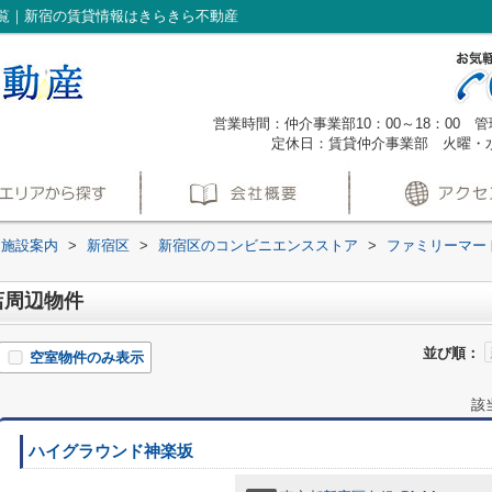
覧｜新宿の賃貸情報はきらきら不動産
営業時間：仲介事業部10：00～18：00 管理
定休日：賃貸仲介事業部 火曜・
辺施設案内
>
新宿区
>
新宿区のコンビニエンスストア
>
ファミリーマー
店周辺物件
並び順：
空室物件のみ表示
該
ハイグラウンド神楽坂