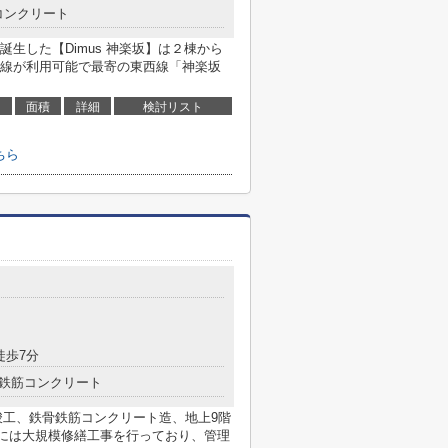
コンクリート
生した【Dimus 神楽坂】は２棟から
線が利用可能で最寄の東西線「神楽坂
面積
詳細
検討リスト
ちら
徒歩7分
鉄筋コンクリート
月竣工、鉄骨鉄筋コンクリート造、地上9階
月には大規模修繕工事を行っており、管理