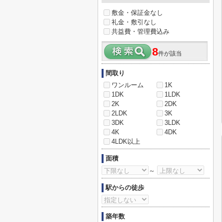
敷金・保証金なし
礼金・敷引なし
共益費・管理費込み
8
件が該当
間取り
ワンルーム
1K
1DK
1LDK
2K
2DK
2LDK
3K
3DK
3LDK
4K
4DK
4LDK以上
面積
～
駅からの徒歩
築年数