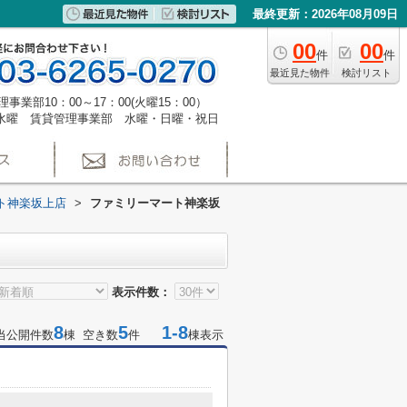
最終更新：2026年08月09日
00
00
件
件
最近見た物件
検討リスト
事業部10：00～17：00(火曜15：00）
水曜 賃貸管理事業部 水曜・日曜・祝日
ト神楽坂上店
>
ファミリーマート神楽坂
表示件数：
8
5
1-8
当公開件数
棟 空き数
件
棟表示