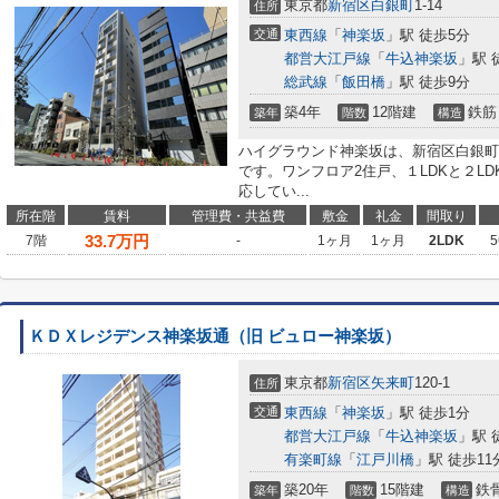
東京都
新宿区
白銀町
1-14
住所
交通
東西線
「
神楽坂
」駅 徒歩5分
都営大江戸線
「
牛込神楽坂
」駅 
総武線
「
飯田橋
」駅 徒歩9分
築4年
12階建
鉄筋
築年
階数
構造
ハイグラウンド神楽坂は、新宿区白銀町に
です。ワンフロア2住戸、１LDKと２LD
応してい...
所在階
賃料
管理費・共益費
敷金
礼金
間取り
33.7
万円
7階
-
1ヶ月
1ヶ月
2LDK
5
ＫＤＸレジデンス神楽坂通（旧 ビュロー神楽坂）
東京都
新宿区
矢来町
120-1
住所
交通
東西線
「
神楽坂
」駅 徒歩1分
都営大江戸線
「
牛込神楽坂
」駅 
有楽町線
「
江戸川橋
」駅 徒歩11
築20年
15階建
鉄
築年
階数
構造