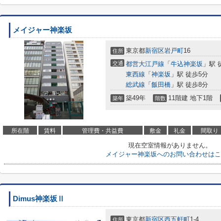
メイジャー神楽坂
東京都
新宿区
岩戸町
16
住所
交通
都営大江戸線
「
牛込神楽坂
」駅 
東西線
「
神楽坂
」駅 徒歩5分
総武線
「
飯田橋
」駅 徒歩8分
築49年
11階建 地下1階
築年
階数
所在階
賃料
管理費・共益費
敷金
礼金
間取り
現在空室情報がありません。
メイジャー神楽坂へのお問い合わせはこ
Dimus神楽坂Ⅱ
東京都
新宿区
西五軒町
1-4
住所