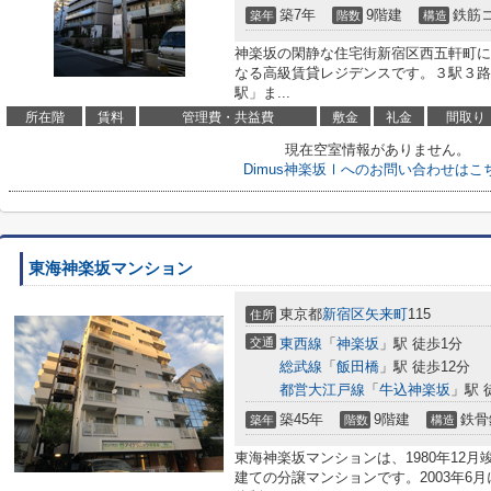
築7年
9階建
鉄筋
築年
階数
構造
神楽坂の閑静な住宅街新宿区西五軒町に誕
なる高級賃貸レジデンスです。３駅３路
駅」ま...
所在階
賃料
管理費・共益費
敷金
礼金
間取り
現在空室情報がありません。
Dimus神楽坂Ⅰへのお問い合わせはこ
東海神楽坂マンション
東京都
新宿区
矢来町
115
住所
交通
東西線
「
神楽坂
」駅 徒歩1分
総武線
「
飯田橋
」駅 徒歩12分
都営大江戸線
「
牛込神楽坂
」駅 
築45年
9階建
鉄骨
築年
階数
構造
東海神楽坂マンションは、1980年12
建ての分譲マンションです。2003年6