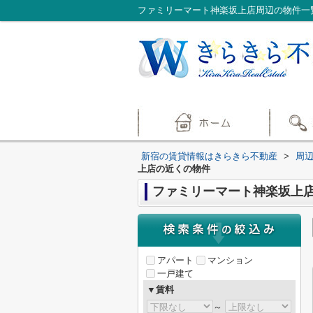
ファミリーマート神楽坂上店周辺の物件一
新宿の賃貸情報はきらきら不動産
>
周
上店の近くの物件
ファミリーマート神楽坂上
アパート
マンション
一戸建て
▼賃料
～