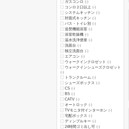
ガスコンロ
(-)
コンロ２口以上
(-)
システムキッチン
(-)
対面式キッチン
(-)
バス・トイレ別
(-)
追焚機能浴室
(-)
浴室乾燥機
(-)
温水洗浄便座
(-)
洗面台
(-)
独立洗面台
(-)
エアコン
(-)
ウォークインクロゼット
(-)
ウォークインシューズクロゼット
(-)
トランクルーム
(-)
シューズボックス
(-)
CS
(-)
BS
(-)
CATV
(-)
オートロック
(-)
TVモニタ付インターホン
(-)
宅配ボックス
(-)
ディンプルキー
(-)
24時間ゴミ出し可
(-)