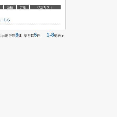
面積
詳細
検討リスト
こちら
8
5
1-8
当公開件数
棟 空き数
件
棟表示