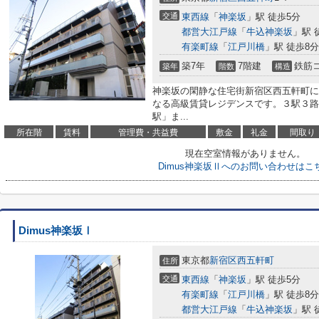
交通
東西線
「
神楽坂
」駅 徒歩5分
都営大江戸線
「
牛込神楽坂
」駅 
有楽町線
「
江戸川橋
」駅 徒歩8分
築7年
7階建
鉄筋
築年
階数
構造
神楽坂の閑静な住宅街新宿区西五軒町に誕
なる高級賃貸レジデンスです。３駅３路
駅」ま...
所在階
賃料
管理費・共益費
敷金
礼金
間取り
現在空室情報がありません。
Dimus神楽坂Ⅱへのお問い合わせはこ
Dimus神楽坂Ⅰ
東京都
新宿区
西五軒町
住所
交通
東西線
「
神楽坂
」駅 徒歩5分
有楽町線
「
江戸川橋
」駅 徒歩8分
都営大江戸線
「
牛込神楽坂
」駅 