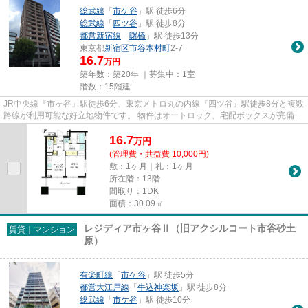
総武線
「
市ケ谷
」駅 徒歩6分
総武線
「
四ツ谷
」駅 徒歩8分
都営新宿線
「
曙橋
」駅 徒歩13分
東京都
新宿区
市谷本村町
2-7
16.7
万円
築年数：築20年 ｜募集中：
1室
階数：15階建
JR中央線『市ヶ谷』駅徒歩6分、東京メトロ丸の内線『四ツ谷』駅徒歩8分と複数
路線が利用可能な好立地物件です。 物件はオートロック、宅配ボックスが完備さ
れています。 市ヶ谷・四...
16.7
万
円
(管理費・共益費 10,000円)
敷：1ヶ月｜礼：1ヶ月
所在階：13階
間取り：1DK
面積：30.09㎡
レジディア市ヶ谷Ⅱ（旧アクシルコート市谷砂土
賃貸｜マンション
原）
有楽町線
「
市ケ谷
」駅 徒歩5分
都営大江戸線
「
牛込神楽坂
」駅 徒歩8分
総武線
「
市ケ谷
」駅 徒歩10分