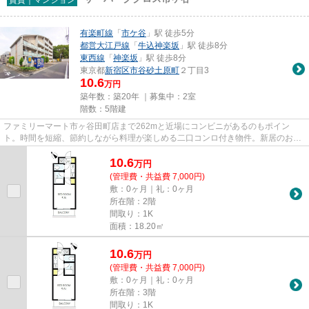
有楽町線
「
市ケ谷
」駅 徒歩5分
都営大江戸線
「
牛込神楽坂
」駅 徒歩8分
東西線
「
神楽坂
」駅 徒歩8分
東京都
新宿区
市谷砂土原町
２丁目3
10.6
万円
築年数：築20年 ｜募集中：
2室
階数：5階建
ファミリーマート市ヶ谷田町店まで262mと近場にコンビニがあるのもポイン
ト。時間を短縮、節約しながら料理が楽しめる二口コンロ付き物件。新居のお住
まいの日にちはどうぞご相談して...
10.6
万
円
(管理費・共益費 7,000円)
敷：0ヶ月｜礼：0ヶ月
所在階：2階
間取り：1K
面積：18.20㎡
10.6
万
円
(管理費・共益費 7,000円)
敷：0ヶ月｜礼：0ヶ月
所在階：3階
間取り：1K