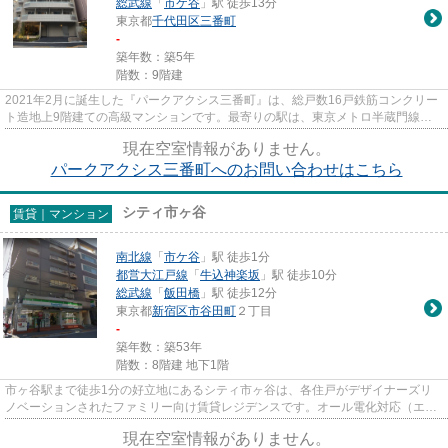
総武線
「
市ケ谷
」駅 徒歩13分
東京都
千代田区
三番町
-
築年数：築5年
階数：9階建
2021年2月に誕生した『パークアクシス三番町』は、総戸数16戸鉄筋コンクリー
ト造地上9階建ての高級マンションです。最寄りの駅は、東京メトロ半蔵門線
『半蔵門』駅徒歩6分の立地にあり...
現在空室情報がありません。
パークアクシス三番町へのお問い合わせはこちら
シティ市ヶ谷
賃貸｜マンション
南北線
「
市ケ谷
」駅 徒歩1分
都営大江戸線
「
牛込神楽坂
」駅 徒歩10分
総武線
「
飯田橋
」駅 徒歩12分
東京都
新宿区
市谷田町
２丁目
-
築年数：築53年
階数：8階建 地下1階
市ヶ谷駅まで徒歩1分の好立地にあるシティ市ヶ谷は、各住戸がデザイナーズリ
ノベーションされたファミリー向け賃貸レジデンスです。オール電化対応（エコ
キュート、IHクッキングヒータ...
現在空室情報がありません。