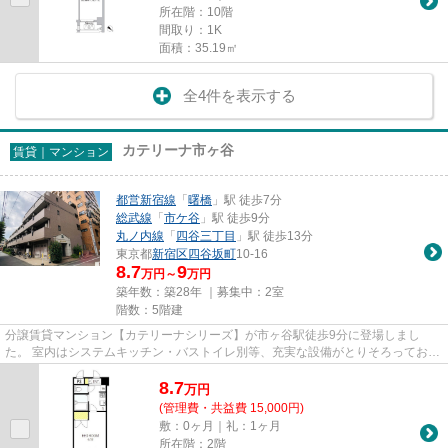
所在階：10階
間取り：1K
面積：35.19㎡
全4件を表示する
カテリーナ市ヶ谷
賃貸｜マンション
都営新宿線
「
曙橋
」駅 徒歩7分
総武線
「
市ケ谷
」駅 徒歩9分
丸ノ内線
「
四谷三丁目
」駅 徒歩13分
東京都
新宿区
四谷坂町
10-16
8.7
9
万円～
万円
築年数：築28年 ｜募集中：
2室
階数：5階建
分譲賃貸マンション【カテリーナシリーズ】が市ヶ谷駅徒歩9分に登場しまし
た。 室内はシステムキッチン・バストイレ別等、充実な設備がとりそろっており
ます。 もちろん分譲マンション...
8.7
万
円
(管理費・共益費 15,000円)
敷：0ヶ月｜礼：1ヶ月
所在階：2階