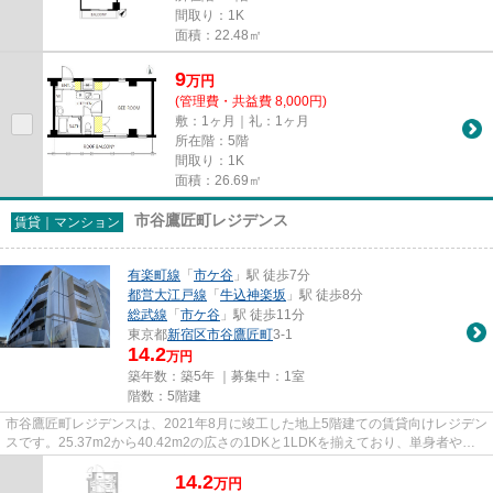
間取り：1K
面積：22.48㎡
9
万
円
(管理費・共益費 8,000円)
敷：1ヶ月｜礼：1ヶ月
所在階：5階
間取り：1K
面積：26.69㎡
市谷鷹匠町レジデンス
賃貸｜マンション
有楽町線
「
市ケ谷
」駅 徒歩7分
都営大江戸線
「
牛込神楽坂
」駅 徒歩8分
総武線
「
市ケ谷
」駅 徒歩11分
東京都
新宿区
市谷鷹匠町
3-1
14.2
万円
築年数：築5年 ｜募集中：
1室
階数：5階建
市谷鷹匠町レジデンスは、2021年8月に竣工した地上5階建ての賃貸向けレジデン
スです。25.37m2から40.42m2の広さの1DKと1LDKを揃えており、単身者や二
人暮らしのライフスタイルに適して...
14.2
万
円