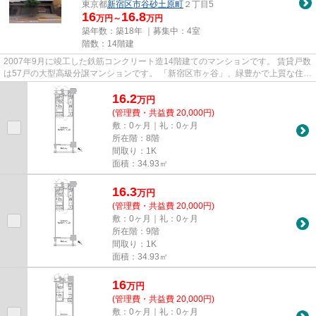
東京都
新宿区
市谷砂土原町
２丁目5
16
16.8
万円～
万円
築年数：築18年 ｜募集中：
4室
階数：14階建
2007年9月に竣工した鉄筋コンクリート造14階建てのマンションです。 賃貸戸数
は57戸の大型高級分譲マンションです。 「新宿区市ヶ谷」、緑豊かで上質な住空
間。主要エリアにダイレクト...
16.2
万
円
(管理費・共益費 20,000円)
敷：0ヶ月｜礼：0ヶ月
所在階：8階
間取り：1K
面積：34.93㎡
16.3
万
円
(管理費・共益費 20,000円)
敷：0ヶ月｜礼：0ヶ月
所在階：9階
間取り：1K
面積：34.93㎡
16
万
円
(管理費・共益費 20,000円)
敷：0ヶ月｜礼：0ヶ月