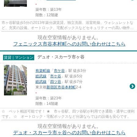
-
築年数：築13年
階数：12階建
市ヶ谷駅徒歩5分の2013年築分譲賃貸。独立洗面、浴室乾燥、ウォシュレットな
ど、充実の設備。オートロック、宅配ボックスなどセキュリティーの高い物件で
す。ペット可のお部屋です。
現在空室情報がありません。
フェニックス市谷本村町へのお問い合わせはこちら
デュオ・スカーラ市ヶ谷
賃貸｜マンション
有楽町線
「
市ケ谷
」駅 徒歩3分
総武線
「
市ケ谷
」駅 徒歩5分
総武線
「
四ツ谷
」駅 徒歩7分
東京都
新宿区
市谷本村町
2-4
-
築年数：築23年
階数：14階建
☆ ペット相談可能です！ ★ 市ヶ谷駅、四ツ谷駅が利用でき通勤・通学に便利
です。 ☆ オートロック・宅配ボックスなど分譲ならではの設備も安心です。
現在空室情報がありません。
デュオ・スカーラ市ヶ谷へのお問い合わせはこちら