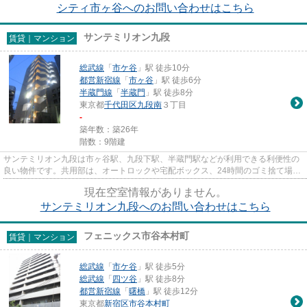
シティ市ヶ谷へのお問い合わせはこちら
サンテミリオン九段
賃貸｜マンション
総武線
「
市ケ谷
」駅 徒歩10分
都営新宿線
「
市ヶ谷
」駅 徒歩6分
半蔵門線
「
半蔵門
」駅 徒歩8分
東京都
千代田区
九段南
３丁目
-
築年数：築26年
階数：9階建
サンテミリオン九段は市ヶ谷駅、九段下駅、半蔵門駅などが利用できる利便性の
良い物件です。共用部は、オートロックや宅配ボックス、24時間のゴミ捨て場な
ど分譲仕様の設備が揃ってい...
現在空室情報がありません。
サンテミリオン九段へのお問い合わせはこちら
フェニックス市谷本村町
賃貸｜マンション
総武線
「
市ケ谷
」駅 徒歩5分
総武線
「
四ツ谷
」駅 徒歩8分
都営新宿線
「
曙橋
」駅 徒歩12分
東京都
新宿区
市谷本村町