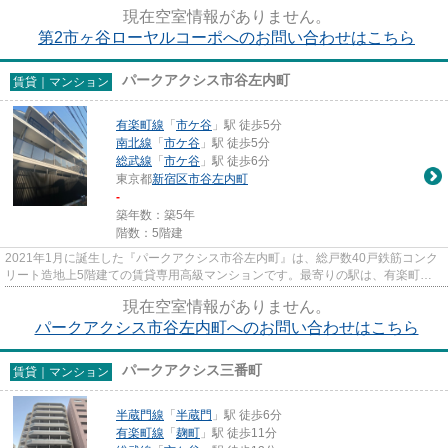
分では5戸がレイアウトされて...
現在空室情報がありません。
第2市ヶ谷ローヤルコーポへのお問い合わせはこちら
パークアクシス市谷左内町
賃貸｜マンション
有楽町線
「
市ケ谷
」駅 徒歩5分
南北線
「
市ケ谷
」駅 徒歩5分
総武線
「
市ケ谷
」駅 徒歩6分
東京都
新宿区
市谷左内町
-
築年数：築5年
階数：5階建
2021年1月に誕生した『パークアクシス市谷左内町』は、総戸数40戸鉄筋コンク
リート造地上5階建ての賃貸専用高級マンションです。最寄りの駅は、有楽町
線・南北線『市ヶ谷』駅徒歩5分の...
現在空室情報がありません。
パークアクシス市谷左内町へのお問い合わせはこちら
パークアクシス三番町
賃貸｜マンション
半蔵門線
「
半蔵門
」駅 徒歩6分
有楽町線
「
麹町
」駅 徒歩11分