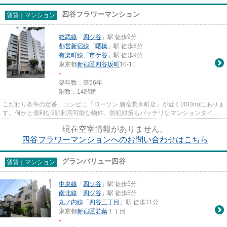
四谷フラワーマンション
賃貸｜マンション
総武線
「
四ツ谷
」駅 徒歩9分
都営新宿線
「
曙橋
」駅 徒歩6分
有楽町線
「
市ケ谷
」駅 徒歩9分
東京都
新宿区
四谷坂町
10‐11
-
築年数：築56年
階数：14階建
こだわり条件の定番。コンビニ「ローソン 新宿荒木町店」が近く(483m)にありま
す。何かと便利な2駅利用可能な物件。防犯対策もバッチリなマンションタイプ
の物件です。14階建ての建物...
現在空室情報がありません。
四谷フラワーマンションへのお問い合わせはこちら
グランバリュー四谷
賃貸｜マンション
中央線
「
四ツ谷
」駅 徒歩5分
南北線
「
四ツ谷
」駅 徒歩5分
丸ノ内線
「
四谷三丁目
」駅 徒歩11分
東京都
新宿区
若葉
１丁目
-