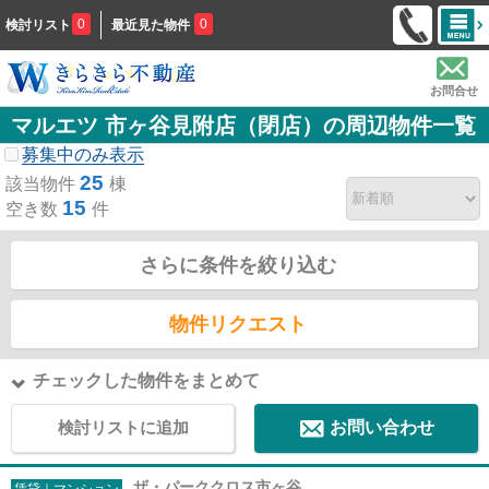
0
0
検討リスト
最近見た物件
お問合せ
マルエツ 市ヶ谷見附店（閉店）の周辺物件一覧
募集中のみ表示
25
該当物件
棟
15
空き数
件
さらに条件を絞り込む
物件リクエスト
チェックした物件をまとめて
検討リストに追加
お問い合わせ
ザ・パーククロス市ヶ谷
賃貸｜マンション