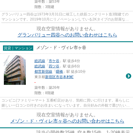
築年数：築53年
階数：3階建
グランバリュー四谷は1973年3月31日に竣工した鉄筋コンクリート造3階建ての
マンションです。2019年10月にリノベーションしている2Kタイプのお部屋など
取り揃えております。カップルや...
現在空室情報がありません。
グランバリュー四谷へのお問い合わせはこちら
メゾン・ド・ヴィレ市ヶ谷
賃貸｜マンション
総武線
「
市ケ谷
」駅 徒歩4分
総武線
「
四ツ谷
」駅 徒歩6分
都営新宿線
「
曙橋
」駅 徒歩10分
東京都
新宿区
市谷本村町
-
築年数：築26年
階数：8階建
コンビニ(ファミリーマート 五番町店)があり、気軽に買いに行けます。暮らしに
嬉しい一口コンロ付きのお住まいになっています。自分好みの外観で選びたい
方、鉄筋コンクリート構造がベ...
現在空室情報がありません。
メゾン・ド・ヴィレ市ヶ谷へのお問い合わせはこちら
該当公開件数
25
棟 空き数
15
件
1-20
棟表示