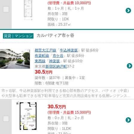
(管理費・共益費 10,000円)
敷：1ヶ月｜礼：1ヶ月
所在階：3階
間取り：1DK
面積：25.37㎡
カルパティア市ヶ谷
賃貸｜マンション
都営大江戸線
「
牛込神楽坂
」駅 徒歩6分
有楽町線
「
市ケ谷
」駅 徒歩8分
東西線
「
神楽坂
」駅 徒歩10分
東京都
新宿区
納戸町
37-2
30.5
万円
築年数：築37年 ｜募集中：
1室
階数：6階建 地下1階
市ヶ谷駅、牛込神楽坂駅が利用できる都心部有数のアクセス、パティオ（中庭）
や大型車も駐車できる地下駐車場など充実の共用設備を有する低層レジデンス。
2017年に大規模修繕工事が完...
30.5
万
円
(管理費・共益費 15,000円)
敷：0ヶ月｜礼：2ヶ月
所在階：3階
間取り：1LDK
面積：71.50㎡