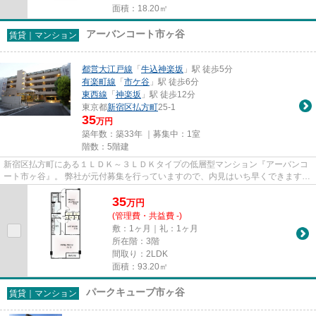
面積：18.20㎡
アーバンコート市ヶ谷
賃貸｜マンション
都営大江戸線
「
牛込神楽坂
」駅 徒歩5分
有楽町線
「
市ケ谷
」駅 徒歩6分
東西線
「
神楽坂
」駅 徒歩12分
東京都
新宿区
払方町
25-1
35
万円
築年数：築33年 ｜募集中：
1室
階数：5階建
新宿区払方町にある１ＬＤＫ～３ＬＤＫタイプの低層型マンション『アーバンコ
ート市ヶ谷』。 弊社が元付募集を行っていますので、内見はいち早くできます。
さらに弊社から歩いて１分...
35
万
円
(管理費・共益費 -)
敷：1ヶ月｜礼：1ヶ月
所在階：3階
間取り：2LDK
面積：93.20㎡
パークキューブ市ヶ谷
賃貸｜マンション