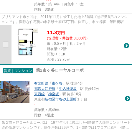
築年数：築14年 ｜募集中：
1室
階数：3階建
ブリリアント市ヶ谷は、2011年11月に竣工した地上3階建て総戸数6戸のマンシ
ョンです。閑静な住宅街の市谷砂土原町3丁目に位置し、市ヶ谷駅、飯田橋駅、
牛込神楽坂駅が利用できる利便性...
11.3
万
円
(管理費・共益費 3,000円)
敷：0.5ヶ月｜礼：2ヶ月
所在階：2階
間取り：1K
面積：23.75㎡
第2市ヶ谷ローヤルコーポ
賃貸｜マンション
有楽町線
「
市ケ谷
」駅 徒歩4分
都営大江戸線
「
牛込神楽坂
」駅 徒歩12分
東西線
「
神楽坂
」駅 徒歩16分
東京都
新宿区
市谷砂土原町
１丁目
-
築年数：築49年
階数：4階建
第２市ヶ谷ローヤルコーポは、1977年4月に竣工した4階建ての鉄筋コンクリート
造の低層マンションです。総住戸数は29戸で、1～3階では1フロアに8戸、4階部