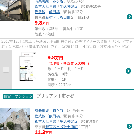
有楽町線
「
市ケ谷
」駅 徒歩4分
都営大江戸線
「
牛込神楽坂
」駅 徒歩10分
総武線
「
飯田橋
」駅 徒歩12分
東京都
新宿区
市谷田町
２丁目21-8
9.8
万円
築年数：築8年 ｜募集中：
1室
階数：3階建
2017年12月に竣工した法政大学田町校舎付近のデザイナーズ賃貸『サンレイ市ヶ
谷』は木造地上3階建ての物件です。 室内は1口ＩＨコンロ・独立洗面台・浴室暖
房換気乾燥機・ＴＶモニター...
9.8
万
円
(管理費・共益費 5,000円)
敷：1ヶ月｜礼：1ヶ月
所在階：3階
間取り：1K
面積：22.78㎡
ブリリアント市ヶ谷
賃貸｜マンション
有楽町線
「
市ケ谷
」駅 徒歩5分
総武線
「
飯田橋
」駅 徒歩10分
都営大江戸線
「
牛込神楽坂
」駅 徒歩9分
東京都
新宿区
市谷砂土原町
３丁目8
11.3
万円