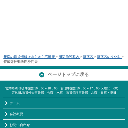
新宿の賃貸情報はきらきら不動産
>
周辺施設案内
>
新宿区
>
新宿区の文化財
>
善國寺神楽坂毘沙門天
ページトップに戻る
営業時間:仲介事業部10：00～18：00 管理事業部10：00～17：00(火曜15：00）
定休日:賃貸仲介事業部 火曜・水曜 賃貸管理事業部 水曜・日曜・祝日
ホーム
会社概要
お問い合わせ