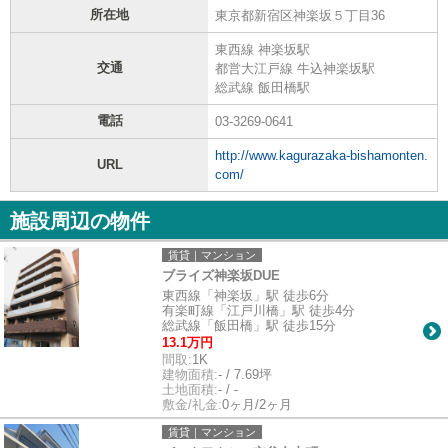
所在地
東京都新宿区神楽坂５丁目36
東西線 神楽坂駅
交通
都営大江戸線 牛込神楽坂駅
総武線 飯田橋駅
電話
03-3269-0641
http://www.kagurazaka-bishamonten.
URL
com/
施設周辺の物件
賃貸｜マンション
ブライズ神楽坂DUE
東西線「神楽坂」駅 徒歩6分
有楽町線「江戸川橋」駅 徒歩4分
総武線「飯田橋」駅 徒歩15分
13.1万円
間取:
1K
建物面積:
- / 7.69坪
土地面積:
- / -
敷金/礼金:
0ヶ月/2ヶ月
賃貸｜マンション