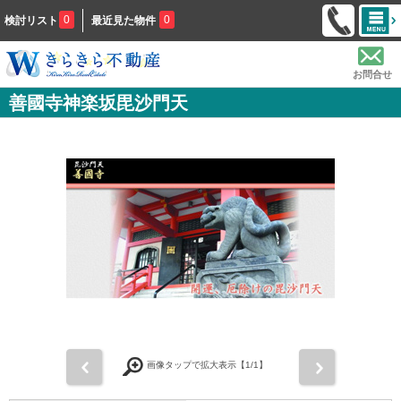
0
0
検討リスト
最近見た物件
お問合せ
善國寺神楽坂毘沙門天
前
次
画像タップで拡大表示【
1
/1】