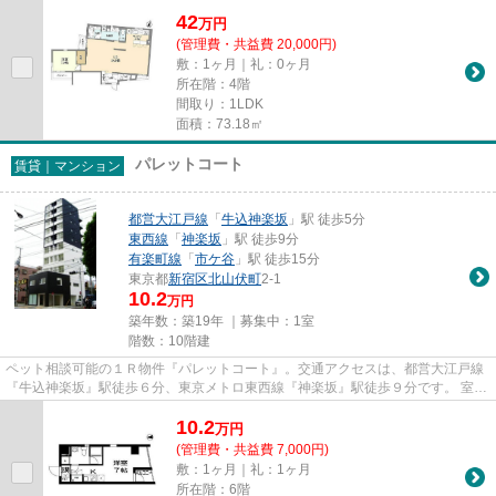
42
万
円
(管理費・共益費 20,000円)
敷：1ヶ月｜礼：0ヶ月
所在階：4階
間取り：1LDK
面積：73.18㎡
パレットコート
賃貸｜マンション
都営大江戸線
「
牛込神楽坂
」駅 徒歩5分
東西線
「
神楽坂
」駅 徒歩9分
有楽町線
「
市ケ谷
」駅 徒歩15分
東京都
新宿区
北山伏町
2-1
10.2
万円
築年数：築19年 ｜募集中：
1室
階数：10階建
ペット相談可能の１Ｒ物件『パレットコート』。交通アクセスは、都営大江戸線
『牛込神楽坂』駅徒歩６分、東京メトロ東西線『神楽坂』駅徒歩９分です。 室内
は白と木目を基調とした内装...
10.2
万
円
(管理費・共益費 7,000円)
敷：1ヶ月｜礼：1ヶ月
所在階：6階