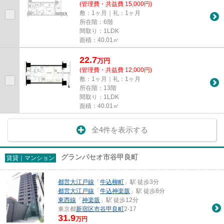
(管理費・共益費 15,000円)
敷：1ヶ月｜礼：1ヶ月
所在階：6階
間取り：1LDK
面積：40.01㎡
22.7
万
円
(管理費・共益費 12,000円)
敷：1ヶ月｜礼：1ヶ月
所在階：13階
間取り：1LDK
面積：40.01㎡
全4件を表示する
グランパセオ市谷甲良町
賃貸｜マンション
都営大江戸線
「
牛込柳町
」駅 徒歩3分
都営大江戸線
「
牛込神楽坂
」駅 徒歩8分
東西線
「
神楽坂
」駅 徒歩12分
東京都
新宿区
市谷甲良町
2-17
31.9
万円