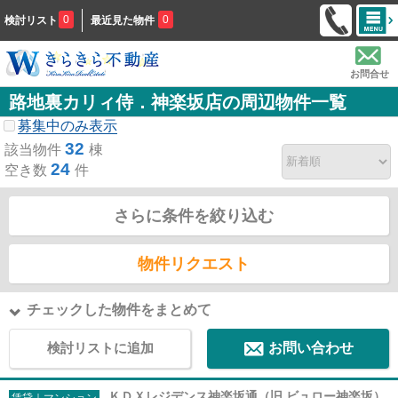
0
0
検討リスト
最近見た物件
お問合せ
路地裏カリィ侍．神楽坂店の周辺物件一覧
募集中のみ表示
32
該当物件
棟
24
空き数
件
さらに条件を絞り込む
物件リクエスト
チェックした物件をまとめて
検討リストに追加
お問い合わせ
ＫＤＸレジデンス神楽坂通（旧 ビュロー神楽坂）
賃貸｜マンション