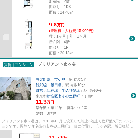
所在階：2階
間取り：1DK
面積：24.46㎡
9.8
万
円
(管理費・共益費 15,000円)
敷：1ヶ月｜礼：1ヶ月
所在階：4階
間取り：1R
面積：20.13㎡
ブリリアント市ヶ谷
賃貸｜マンション
有楽町線
「
市ケ谷
」駅 徒歩5分
総武線
「
飯田橋
」駅 徒歩10分
都営大江戸線
「
牛込神楽坂
」駅 徒歩9分
東京都
新宿区
市谷砂土原町
３丁目8
11.3
万円
築年数：築14年 ｜募集中：
1室
階数：3階建
ブリリアント市ヶ谷は、2011年11月に竣工した地上3階建て総戸数6戸のマンシ
ョンです。閑静な住宅街の市谷砂土原町3丁目に位置し、市ヶ谷駅、飯田橋駅、
牛込神楽坂駅が利用できる利便性...
11.3
万
円