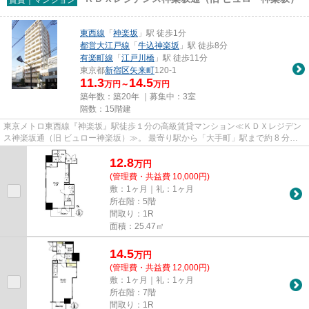
東西線
「
神楽坂
」駅 徒歩1分
都営大江戸線
「
牛込神楽坂
」駅 徒歩8分
有楽町線
「
江戸川橋
」駅 徒歩11分
東京都
新宿区
矢来町
120-1
11.3
14.5
万円～
万円
築年数：築20年 ｜募集中：
3室
階数：15階建
東京メトロ東西線『神楽坂』駅徒歩１分の高級賃貸マンション≪ＫＤＸレジデン
ス神楽坂通（旧 ビュロー神楽坂）≫。 最寄り駅から「大手町」駅まで約 8 分と
都心への交通利便性も高いです...
12.8
万
円
(管理費・共益費 10,000円)
敷：1ヶ月｜礼：1ヶ月
所在階：5階
間取り：1R
面積：25.47㎡
14.5
万
円
(管理費・共益費 12,000円)
敷：1ヶ月｜礼：1ヶ月
所在階：7階
間取り：1R