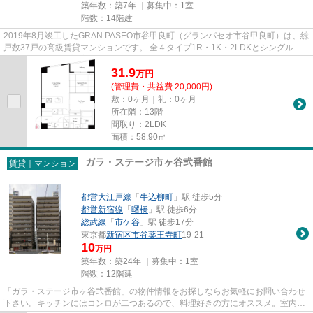
築年数：築7年 ｜募集中：
1室
階数：14階建
2019年8月竣工したGRAN PASEO市谷甲良町（グランパセオ市谷甲良町）は、総
戸数37戸の高級賃貸マンションです。 全４タイプ1R・1K・2LDKとシングルか
らファミリーまで対応したマンショ...
31.9
万
円
(管理費・共益費 20,000円)
敷：0ヶ月｜礼：0ヶ月
所在階：13階
間取り：2LDK
面積：58.90㎡
ガラ・ステージ市ヶ谷弐番館
賃貸｜マンション
都営大江戸線
「
牛込柳町
」駅 徒歩5分
都営新宿線
「
曙橋
」駅 徒歩6分
総武線
「
市ケ谷
」駅 徒歩17分
東京都
新宿区
市谷薬王寺町
19-21
10
万円
築年数：築24年 ｜募集中：
1室
階数：12階建
「ガラ・ステージ市ヶ谷弐番館」の物件情報をお探しならお気軽にお問い合わせ
下さい。キッチンにはコンロが二つあるので、料理好きの方にオススメ。室内に