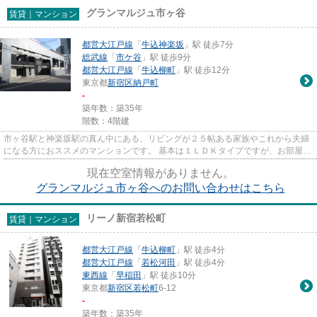
グランマルジュ市ヶ谷
賃貸｜マンション
都営大江戸線
「
牛込神楽坂
」駅 徒歩7分
総武線
「
市ケ谷
」駅 徒歩9分
都営大江戸線
「
牛込柳町
」駅 徒歩12分
東京都
新宿区
納戸町
-
築年数：築35年
階数：4階建
市ヶ谷駅と神楽坂駅の真ん中にある、リビングが２５帖ある家族やこれから夫婦
になる方におススメのマンションです。 基本は１ＬＤＫタイプですが、お部屋に
よってリノベーション工事を...
現在空室情報がありません。
グランマルジュ市ヶ谷へのお問い合わせはこちら
リーノ新宿若松町
賃貸｜マンション
都営大江戸線
「
牛込柳町
」駅 徒歩4分
都営大江戸線
「
若松河田
」駅 徒歩4分
東西線
「
早稲田
」駅 徒歩10分
東京都
新宿区
若松町
6-12
-
築年数：築35年