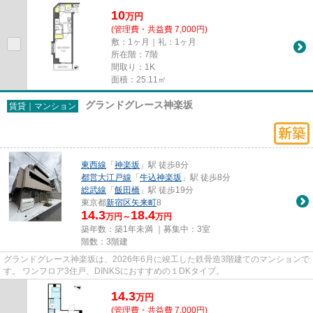
洗濯機のスペースをつくった...
10
万
円
(管理費・共益費 7,000円)
敷：1ヶ月｜礼：1ヶ月
所在階：7階
間取り：1K
面積：25.11㎡
グランドグレース神楽坂
賃貸｜マンション
東西線
「
神楽坂
」駅 徒歩8分
都営大江戸線
「
牛込神楽坂
」駅 徒歩8分
総武線
「
飯田橋
」駅 徒歩19分
東京都
新宿区
矢来町
8
14.3
18.4
万円～
万円
築年数：築1年未満 ｜募集中：
3室
階数：3階建
グランドグレース神楽坂は、2026年6月に竣工した鉄骨造3階建てのマンションで
す。 ワンフロア3住戸、DINKSにおすすめの１DKタイプ。
14.3
万
円
(管理費・共益費 7,000円)