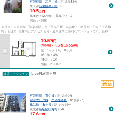
有楽町線
「
江戸川橋
」駅 徒歩12分
東京都
新宿区
弁天町
62-1
10.5
万円
築年数：築29年 ｜募集中：
1室
階数：4階建
東京メトロ東西線『神楽坂駅』と『早稲田駅』徒歩8分、都営大江戸線『牛込柳
町』も徒歩8分圏内とアクセスも良く通勤通学に便利なマンションです。菱和パ
レス早稲田壱番館は、ワンルー...
10.5
万
円
(管理費・共益費 10,000円)
敷：1ヶ月｜礼：0ヶ月
所在階：3階
間取り：1K
面積：23.08㎡
LiveFlat市ヶ谷
賃貸｜マンション
有楽町線
「
市ケ谷
」駅 徒歩6分
都営大江戸線
「
牛込神楽坂
」駅 徒歩7分
総武線
「
市ケ谷
」駅 徒歩14分
東京都
新宿区
払方町
21-6
17.6
万円