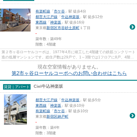
有楽町線
「
市ケ谷
」駅 徒歩4分
都営大江戸線
「
牛込神楽坂
」駅 徒歩12分
東西線
「
神楽坂
」駅 徒歩16分
東京都
新宿区
市谷砂土原町
１丁目
-
築年数：築49年
階数：4階建
第２市ヶ谷ローヤルコーポは、1977年4月に竣工した4階建ての鉄筋コンクリート
造の低層マンションです。総住戸数は29戸で、1～3階では1フロアに8戸、4階部
分では5戸がレイアウトされて...
現在空室情報がありません。
第2市ヶ谷ローヤルコーポへのお問い合わせはこちら
Ciel牛込神楽坂
賃貸｜アパート
都営大江戸線
「
牛込神楽坂
」駅 徒歩5分
東西線
「
神楽坂
」駅 徒歩10分
有楽町線
「
市ケ谷
」駅 徒歩10分
東京都
新宿区
納戸町
-
築年数：築4年
階数：3階建