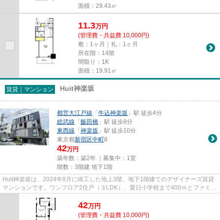
面積：29.43㎡
11.3
万
円
(管理費・共益費 10,000円)
敷：1ヶ月｜礼：1ヶ月
所在階：14階
間取り：1K
面積：19.91㎡
Huit神楽坂
賃貸｜マンション
都営大江戸線
「
牛込神楽坂
」駅 徒歩4分
総武線
「
飯田橋
」駅 徒歩8分
東西線
「
神楽坂
」駅 徒歩10分
東京都
新宿区
中町
8
42
万円
築年数：築2年 ｜募集中：
1室
階数：3階建 地下1階
Huit神楽坂は、2024年8月に竣工した地上3階、地下1階建てのデザイナーズ賃貸
マンションです。ワンフロア2住戸（３LDK）、愛日小学校まで400ｍとファミリ
ーにおすすめの物件です。
42
万
円
(管理費・共益費 10,000円)