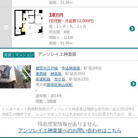
面積：31.36㎡
18
万
円
(管理費・共益費 12,000円)
敷：1ヶ月｜礼：1ヶ月
所在階：8階
間取り：1LDK
面積：31.36㎡
アンソレイエ神楽坂
賃貸｜マンション
都営大江戸線
「
牛込神楽坂
」駅 徒歩6分
東西線
「
神楽坂
」駅 徒歩10分
有楽町線
「
市ケ谷
」駅 徒歩13分
東京都
新宿区
南山伏町
-
築年数：築14年
階数：3階建
インターネット利用料無料のアンソレイエ神楽坂は閑静な住宅街にある2012年2
月竣工の物件です。 シューズボックスは大きめのサイズが設置されており、室内
洗濯機置き場・ユニットバス...
現在空室情報がありません。
アンソレイエ神楽坂へのお問い合わせはこちら