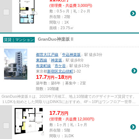
(管理費・共益費 3,000円)
敷：0.5ヶ月｜礼：2ヶ月
所在階：2階
間取り：1K
面積：23.75㎡
GranDuo神楽坂Ⅱ
賃貸｜マンション
都営大江戸線
「
牛込神楽坂
」駅 徒歩3分
東西線
「
神楽坂
」駅 徒歩8分
有楽町線
「
市ケ谷
」駅 徒歩13分
東京都
新宿区
北山伏町
1-32
17.7
18
万円～
万円
築年数：築6年 ｜募集中：
2室
階数：10階建
GranDuo神楽坂Ⅱは、2020年7月竣工、地上10階建てのデザイナーズ賃貸です。
１LDKを始めとした間取りはDINKSにおすすめ、4F～10Fはワンフロア一世帯だ
けです。 4Fにはルーフバルコニー...
17.7
万
円
(管理費・共益費 12,000円)
敷：1ヶ月｜礼：1ヶ月
所在階：5階
間取り：1LDK