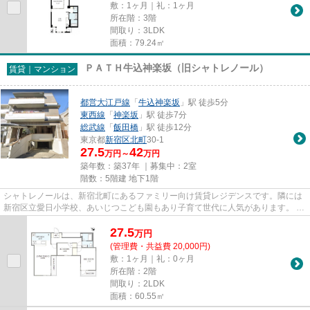
敷：1ヶ月｜礼：1ヶ月
所在階：3階
間取り：3LDK
面積：79.24㎡
ＰＡＴＨ牛込神楽坂（旧シャトレノール）
賃貸｜マンション
都営大江戸線
「
牛込神楽坂
」駅 徒歩5分
東西線
「
神楽坂
」駅 徒歩7分
総武線
「
飯田橋
」駅 徒歩12分
東京都
新宿区
北町
30-1
27.5
42
万円～
万円
築年数：築37年 ｜募集中：
2室
階数：5階建 地下1階
シャトレノールは、新宿北町にあるファミリー向け賃貸レジデンスです。隣には
新宿区立愛日小学校、あいじつこども園もあり子育て世代に人気があります。 交
通は、大江戸線「牛込神楽坂...
27.5
万
円
(管理費・共益費 20,000円)
敷：1ヶ月｜礼：0ヶ月
所在階：2階
間取り：2LDK
面積：60.55㎡