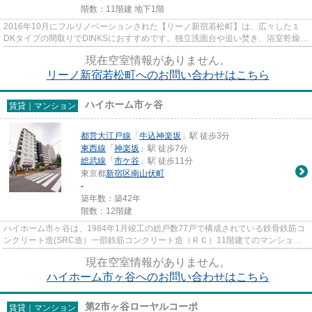
階数：11階建 地下1階
2016年10月にフルリノベーションされた【リーノ新宿若松町】は、広々した１
DKタイプの間取りでDINKSにおすすめです。独立洗面台や追い焚き、浴室乾燥機
付きのバスルームなど女性のニー...
現在空室情報がありません。
リーノ新宿若松町へのお問い合わせはこちら
ハイホーム市ヶ谷
賃貸｜マンション
都営大江戸線
「
牛込神楽坂
」駅 徒歩3分
東西線
「
神楽坂
」駅 徒歩7分
総武線
「
市ケ谷
」駅 徒歩11分
東京都
新宿区
南山伏町
-
築年数：築42年
階数：12階建
ハイホーム市ヶ谷は、1984年1月竣工の総戸数77戸で構成されている鉄骨鉄筋コ
ンクリート造(SRC造）一部鉄筋コンクリート造（ＲＣ）11階建てのマンション
です。 最寄り駅は都営大江戸線...
現在空室情報がありません。
ハイホーム市ヶ谷へのお問い合わせはこちら
第2市ヶ谷ローヤルコーポ
賃貸｜マンション