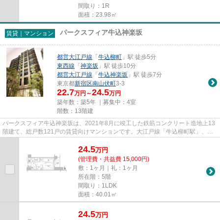
間取り：1R
面積：23.98㎡
パークスフィア牛込神楽坂
賃貸｜マンション
都営大江戸線
「
牛込柳町
」駅 徒歩5分
東西線
「
神楽坂
」駅 徒歩10分
都営大江戸線
「
牛込神楽坂
」駅 徒歩7分
東京都
新宿区
南山伏町
3-3
22.7
24.5
万円～
万円
築年数：築5年 ｜募集中：
4室
階数：13階建
パークスフィア牛込神楽坂は、2021年8月に竣工した鉄筋コンクリート造地上13
階建て、総戸数121戸の賃貸向けマンションです。大江戸線「牛込柳町駅」、
「牛込神楽坂駅」が最寄で東西線...
24.5
万
円
(管理費・共益費 15,000円)
敷：1ヶ月｜礼：1ヶ月
所在階：5階
間取り：1LDK
面積：40.01㎡
24.5
万
円