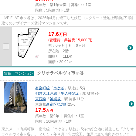
築年数：築1年未満 ｜募集中：
1室
階数：5階建 地下1階
LIVE FLAT 市ヶ谷は、2026年4月に竣工した鉄筋コンクリート造地上5階地下1階
建てのデザイナーズ賃貸マンションです。
17.6
万
円
(管理費・共益費 15,000円)
敷：0ヶ月｜礼：0ヶ月
所在階：2階
間取り：1LDK
面積：30.92㎡
クリオラベルヴィ市ヶ谷
賃貸｜マンション
有楽町線
「
市ケ谷
」駅 徒歩5分
都営大江戸線
「
牛込神楽坂
」駅 徒歩7分
東西線
「
神楽坂
」駅 徒歩11分
東京都
新宿区
払方町
25-6
17.5
万円
築年数：築9年 ｜募集中：
1室
階数：10階建 地下1階
東京メトロ有楽町線 ・南北線 「市ケ谷」駅徒歩 5分の好立地に誕生した『クリオ
ラベルヴィ市ヶ谷』。 ２０１７年４月下旬に竣工、住戸は全て南向きの１フロア