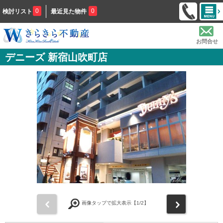
0
0
検討リスト
最近見た物件
お問合せ
デニーズ 新宿山吹町店
前
次
画像タップで拡大表示【
1
/2】