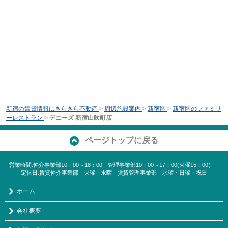
新宿の賃貸情報はきらきら不動産
>
周辺施設案内
>
新宿区
>
新宿区のファミリ
ーレストラン
>
デニーズ 新宿山吹町店
ページトップに戻る
営業時間:仲介事業部10：00～18：00 管理事業部10：00～17：00(火曜15：00）
定休日:賃貸仲介事業部 火曜・水曜 賃貸管理事業部 水曜・日曜・祝日
ホーム
会社概要