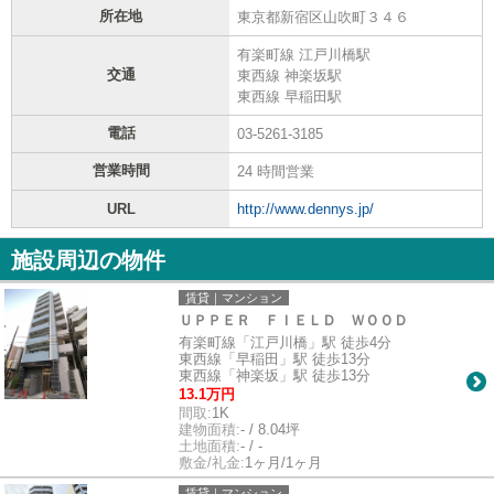
所在地
東京都新宿区山吹町３４６
有楽町線 江戸川橋駅
交通
東西線 神楽坂駅
東西線 早稲田駅
電話
03-5261-3185
営業時間
24 時間営業
URL
http://www.dennys.jp/
施設周辺の物件
賃貸｜マンション
ＵＰＰＥＲ ＦＩＥＬＤ ＷＯＯＤ
有楽町線「江戸川橋」駅 徒歩4分
東西線「早稲田」駅 徒歩13分
東西線「神楽坂」駅 徒歩13分
13.1万円
間取:
1K
建物面積:
- / 8.04坪
土地面積:
- / -
敷金/礼金:
1ヶ月/1ヶ月
賃貸｜マンション