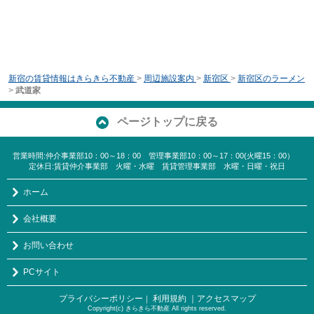
新宿の賃貸情報はきらきら不動産
>
周辺施設案内
>
新宿区
>
新宿区のラーメン
>
武道家
ページトップに戻る
営業時間:仲介事業部10：00～18：00 管理事業部10：00～17：00(火曜15：00）
定休日:賃貸仲介事業部 火曜・水曜 賃貸管理事業部 水曜・日曜・祝日
ホーム
会社概要
お問い合わせ
PCサイト
プライバシーポリシー
利用規約
｜アクセスマップ
｜
Copyright(c) きらきら不動産 All rights reserved.