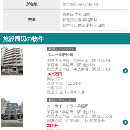
所在地
東京都新宿区馬場下町
東西線 早稲田駅
交通
都電荒川線 早稲田駅
都営大江戸線 若松河田駅
施設周辺の物件
賃貸｜マンション
リエール若松町
都営大江戸線「若松河田」駅 徒歩3分
東西線「早稲田」駅 徒歩6分
都営大江戸線「牛込柳町」駅 徒歩8分
16.9万円
間取:
1DK
建物面積:
- / 11.14坪
土地面積:
- / -
敷金/礼金:
1ヶ月/0ヶ月
賃貸｜マンション
クーカイ・テラス早稲田
東西線「早稲田」駅 徒歩1分
都営大江戸線「若松河田」駅 徒歩15分
副都心線「西早稲田」駅 徒歩15分
23万円