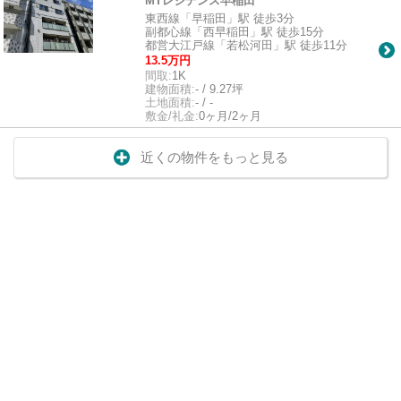
MTレジデンス早稲田
東西線「早稲田」駅 徒歩3分
副都心線「西早稲田」駅 徒歩15分
都営大江戸線「若松河田」駅 徒歩11分
13.5万円
間取:
1K
建物面積:
- / 9.27坪
土地面積:
- / -
敷金/礼金:
0ヶ月/2ヶ月
近くの物件をもっと見る