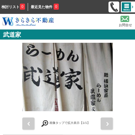
0
0
検討リスト
最近見た物件
お問合せ
武道家
前
次
画像タップで拡大表示【
1
/1】