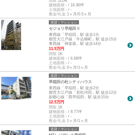
間取:
1LDK
建物面積:
- / 16.90坪
土地面積:
- / -
敷金/礼金:
1ヶ月/0.5ヶ月
賃貸｜マンション
セジョリ早稲田Ⅱ
東西線「早稲田」駅 徒歩1分
都営大江戸線「牛込柳町」駅 徒歩15分
東西線「神楽坂」駅 徒歩14分
11.5万円
間取:
1K
建物面積:
- / 6.68坪
土地面積:
- / -
敷金/礼金:
0ヶ月/1ヶ月
賃貸｜マンション
早稲田の杜シティハウス
東西線「早稲田」駅 徒歩2分
都営大江戸線「若松河田」駅 徒歩12分
副都心線「西早稲田」駅 徒歩15分
12.5万円
間取:
1K
建物面積:
- / 8.77坪
土地面積:
- / -
敷金/礼金:
1ヶ月/1ヶ月
賃貸｜マンション