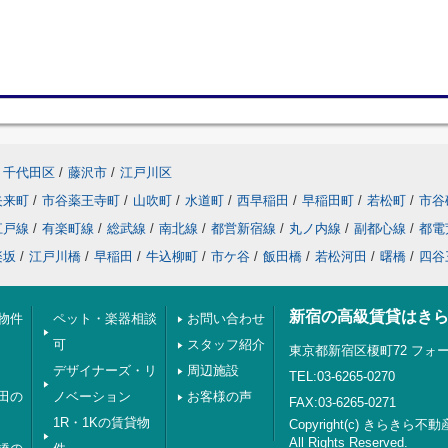
千代田区
/
藤沢市
/
江戸川区
矢来町
/
市谷薬王寺町
/
山吹町
/
水道町
/
西早稲田
/
早稲田町
/
若松町
/
市谷
江戸線
/
有楽町線
/
総武線
/
南北線
/
都営新宿線
/
丸ノ内線
/
副都心線
/
都電
楽坂
/
江戸川橋
/
早稲田
/
牛込柳町
/
市ケ谷
/
飯田橋
/
若松河田
/
曙橋
/
四谷
新宿の高級賃貸はき
物件
ペット・楽器相談
お問い合わせ
可
スタッフ紹介
東京都新宿区榎町72 フォー
デザイナーズ・リ
周辺施設
TEL:03-6265-0270
田の
ノベーション
お客様の声
FAX:03-6265-0271
1R・1Kの賃貸物
Copyright(c) きらきら不動
All Rights Reserved.