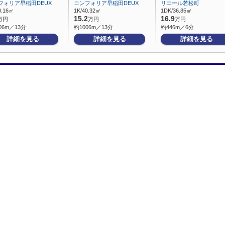
フォリア早稲田DEUX
コンフォリア早稲田DEUX
リエール若松町
0.16㎡
1K/40.32㎡
1DK/36.85㎡
15.2
16.9
万円
万円
万円
06m／13分
約1006m／13分
約446m／6分
詳細を見る
詳細を見る
詳細を見る