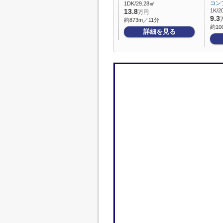
コン
1DK/29.28㎡
1K/2
13.8
万円
9.3
約873m／11分
約10
詳細を見る