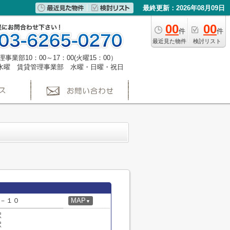
最終更新：2026年08月09日
00
00
件
件
最近見た物件
検討リスト
事業部10：00～17：00(火曜15：00）
水曜 賃貸管理事業部 水曜・日曜・祝日
－１０
MAP
▼
駅
駅