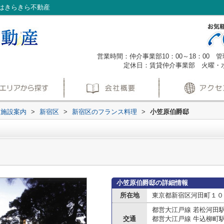
はきらきら不動産
営業時間：仲介事業部10：00～18：00 管理
定休日：賃貸仲介事業部 火曜・
辺施設案内
>
新宿区
>
新宿区のフランス料理
>
小笠原伯爵邸
小笠原伯爵邸の詳細情報
所在地
東京都新宿区河田町１０
都営大江戸線 若松河田
交通
都営大江戸線 牛込柳町