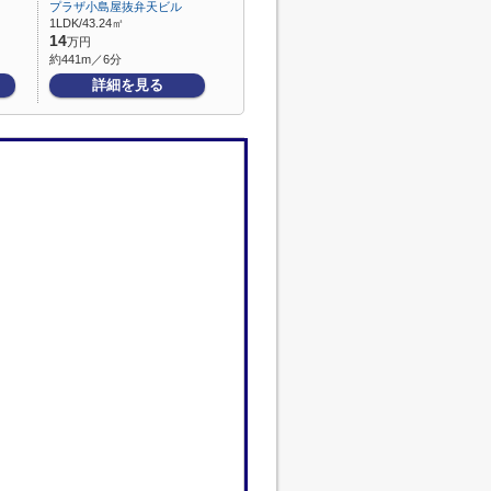
プラザ小島屋抜弁天ビル
1LDK/43.24㎡
14
万円
約441m／6分
詳細を見る