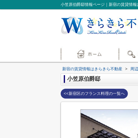
小笠原伯爵邸情報ページ｜新宿の賃貸情報
新宿の賃貸情報はきらきら不動産
>
周
小笠原伯爵邸
<<新宿区のフランス料理の一覧へ