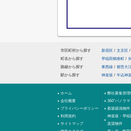
市区町村から探す
新宿区
/
文京区
/
町名から探す
早稲田鶴巻町
/
路線から探す
東西線
/
都営大
駅から探す
神楽坂
/
牛込神
ホーム
弊社募集管理
会社概要
360°パノラマ
プライバシーポリシー
新築築浅物件
利用規約
神楽坂・早稲
サイトマップ
賃貸物件