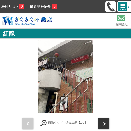
0
0
検討リスト
最近見た物件
お問合せ
紅龍
前
次
画像タップで拡大表示【
1
/3】