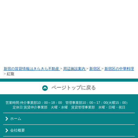
新宿の賃貸情報はきらきら不動産
>
周辺施設案内
>
新宿区
>
新宿区の中華料理
>
紅龍
ページトップに戻る
営業時間:仲介事業部10：00～18：00 管理事業部10：00～17：00(火曜15：00）
定休日:賃貸仲介事業部 火曜・水曜 賃貸管理事業部 水曜・日曜・祝日
ホーム
会社概要