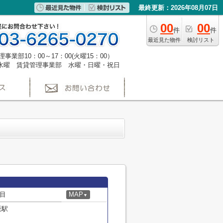
最終更新：2026年08月07日
00
00
件
件
最近見た物件
検討リスト
事業部10：00～17：00(火曜15：00）
水曜 賃貸管理事業部 水曜・日曜・祝日
目
MAP
▼
坂駅