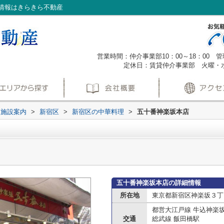
情報はきらきら不動産
営業時間：仲介事業部10：00～18：00 管理
定休日：賃貸仲介事業部 火曜・
辺施設案内
>
新宿区
>
新宿区の中華料理
>
五十番神楽坂本店
五十番神楽坂本店の詳細情報
所在地
東京都新宿区神楽坂３丁
都営大江戸線 牛込神楽
交通
総武線 飯田橋駅