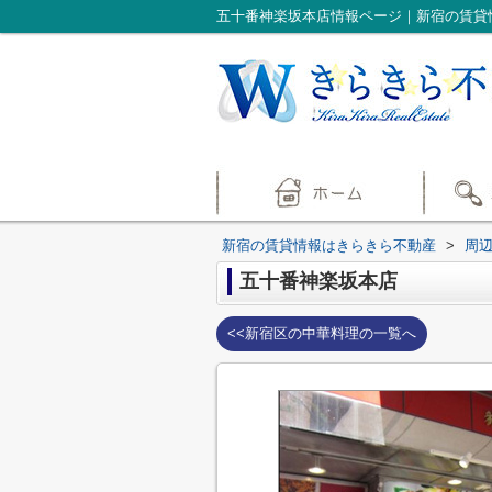
五十番神楽坂本店情報ページ｜新宿の賃貸
新宿の賃貸情報はきらきら不動産
>
周
五十番神楽坂本店
<<新宿区の中華料理の一覧へ