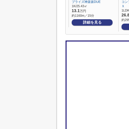
ブライズ神楽坂DUE
コン
1K/25.43㎡
Ｘ
13.1
1LDK
万円
26.
約1160m／15分
約29
詳細を見る