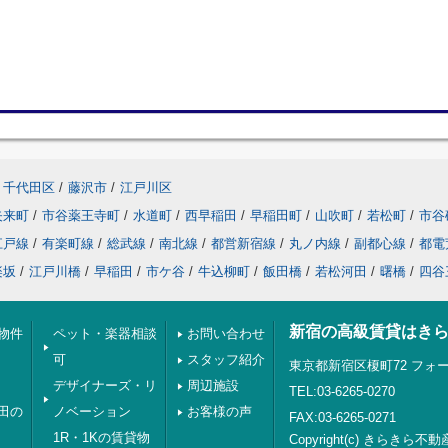
千代田区
/
藤沢市
/
江戸川区
矢来町
/
市谷薬王寺町
/
水道町
/
西早稲田
/
早稲田町
/
山吹町
/
若松町
/
市谷
江戸線
/
有楽町線
/
総武線
/
南北線
/
都営新宿線
/
丸ノ内線
/
副都心線
/
都電
楽坂
/
江戸川橋
/
早稲田
/
市ケ谷
/
牛込柳町
/
飯田橋
/
若松河田
/
曙橋
/
四谷
新宿の高級賃貸はき
物件
ペット・楽器相談
お問い合わせ
可
スタッフ紹介
東京都新宿区榎町72 フォー
デザイナーズ・リ
周辺施設
TEL:03-6265-0270
田の
ノベーション
お客様の声
FAX:03-6265-0271
1R・1Kの賃貸物
Copyright(c) きらきら不動