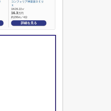
Ｕ
コンフォリア神楽坂ＤＥＵ
Ｘ
1K/26.22㎡
16.3
万円
約295m／4分
詳細を見る