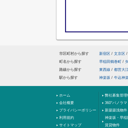
市区町村から探す
新宿区
/
文京区
/
町名から探す
早稲田鶴巻町
/
路線から探す
東西線
/
都営大
駅から探す
神楽坂
/
牛込神
ホーム
弊社募集管理
会社概要
360°パノラマ
プライバシーポリシー
新築築浅物件
利用規約
神楽坂・早稲
サイトマップ
賃貸物件