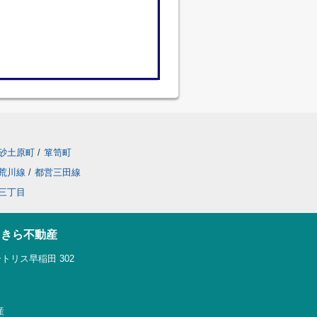
砂土原町
/
箪笥町
荒川線
/
都営三田線
三丁目
らきら不動産
トリス早稲田 302
産