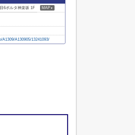
6ポルタ神楽坂 1F
MAP
▼
kyo/A1309/A130905/13241093/