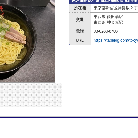
東京油組総本店 飯田橋組の詳細情報
所在地
東京都新宿区神楽坂２丁目
東西線 飯田橋駅
交通
東西線 神楽坂駅
電話
03-6280-8708
URL
https://tabelog.com/to