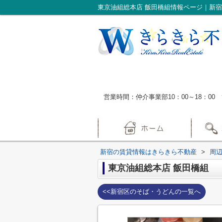
東京油組総本店 飯田橋組情報ページ｜新
営業時間：仲介事業部10：00～18：00 
新宿の賃貸情報はきらきら不動産
>
周
東京油組総本店 飯田橋組
<<新宿区のそば・うどんの一覧へ