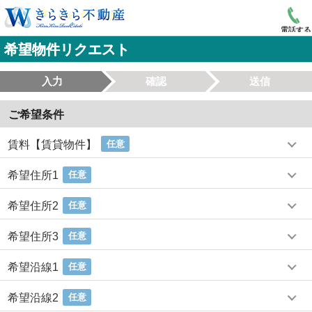
電話する
希望物件リクエスト
入力
確認
送信
ご希望条件
賃料【賃貸物件】
任意
希望住所1
任意
希望住所2
任意
希望住所3
任意
希望沿線1
任意
希望沿線2
任意