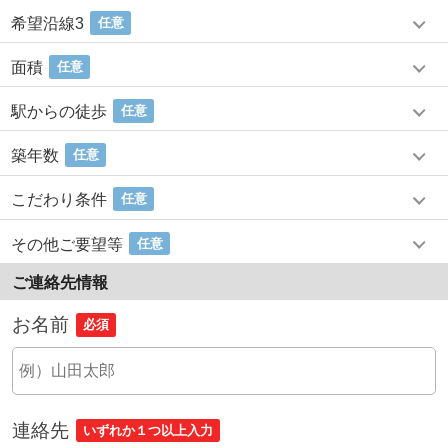
希望沿線3
任意
面積
任意
駅からの徒歩
任意
築年数
任意
こだわり条件
任意
その他ご要望等
任意
ご連絡先情報
お名前
必須
連絡先
いずれか１つ以上入力