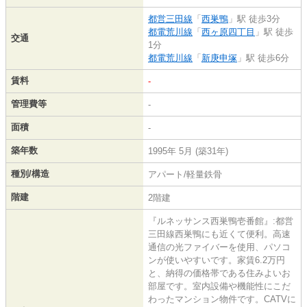
都営三田線
「
西巣鴨
」駅 徒歩3分
都電荒川線
「
西ヶ原四丁目
」駅 徒歩
交通
1分
都電荒川線
「
新庚申塚
」駅 徒歩6分
賃料
-
管理費等
-
面積
-
築年数
1995年 5月 (築31年)
種別/構造
アパート/軽量鉄骨
階建
2階建
『ルネッサンス西巣鴨壱番館』:都営
三田線西巣鴨にも近くて便利。高速
通信の光ファイバーを使用、パソコ
ンが使いやすいです。家賃6.2万円
と、納得の価格帯である住みよいお
部屋です。室内設備や機能性にこだ
わったマンション物件です。CATVに