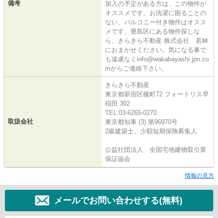
備考
加入の予定がある方は、この物件が
オススメです。お洗濯に困ることの
ない、バルコニー付き物件はオスス
メです。豊島区にある物件探しな
ら、きらきら不動産 株式会社 若林
におまかせください。気になる事で
も遠慮なくinfo@wakabayashi.jpn.co
mからご連絡下さい。
きらきら不動産
東京都新宿区榎町72 フォートリス早
稲田 302
TEL:03-6265-0270
取扱会社
東京都知事 (3) 第96970号
2級建築士、少額短期保険募集人
公益社団法人 全国宅地建物取引業
保証協会
情報の見方
メールでお問い合わせする(無料)