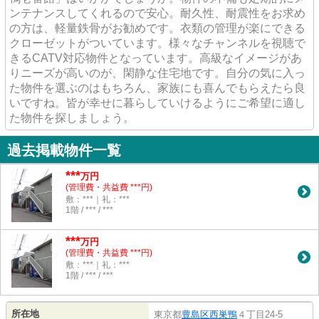
ンテナンスしてくれるので安心。耐久性、耐震性をお求め
の方は、軽量鉄骨がお勧めです。衣類の管理が楽にできる
クローゼットがついています。様々なチャンネルを視聴で
きるCATV対応物件となっています。高級なイメージがあ
りニーズが高いのが、閑静な住宅地です。自分の気に入っ
た物件を選ぶのはもちろん、家族にも喜んでもらえたら良
いですね。皆が幸せに暮らしていけるようにご希望に適し
た物件を探しましょう。
過去掲載物件一覧
***
万円
(管理費・共益費 ***円)
敷：***｜礼：***
1階 / *** / ***
***
万円
(管理費・共益費 ***円)
敷：***｜礼：***
1階 / *** / ***
所在地
東京都
豊島区
西巣鴨
４丁目24-5