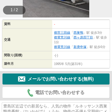
1 / 2
賃料
-
都営三田線
「
西巣鴨
」駅 徒歩3分
都電荒川線
「
西ヶ原四丁目
」駅 徒歩
交通
1分
都電荒川線
「
新庚申塚
」駅 徒歩6分
間取り(面積)
-(-)
築年月
1995年 5月(築31年)
メールでお問い合わせする(無料)
電話でお問い合わせする
豊島区近辺での新居なら、人気の物件「ルネッサンス西巣
鴨壱番館」はいかがでしょうか。物件の不備も定期的にメ