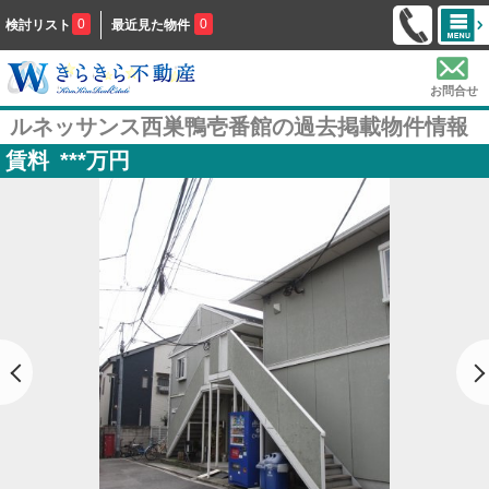
0
0
検討リスト
最近見た物件
お問合せ
ルネッサンス西巣鴨壱番館の過去掲載物件情報
賃料
***
万円