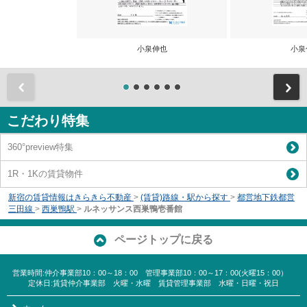
小泉伸也
小泉
前
こだわり特集
360°preview特集
1R・1Kの賃貸物件
新宿の賃貸情報はきらきら不動産
>
(賃貸)路線・駅から探す
>
都営地下鉄都営
三田線
>
西巣鴨駅
>
ルネッサンス西巣鴨壱番館
ページトップに戻る
営業時間:仲介事業部10：00～18：00 管理事業部10：00～17：00(火曜15：00）
定休日:賃貸仲介事業部 火曜・水曜 賃貸管理事業部 水曜・日曜・祝日