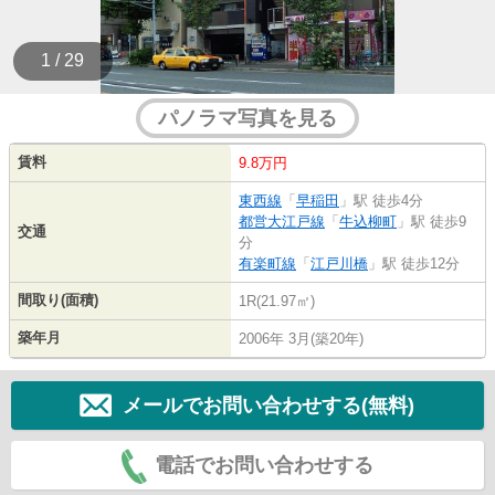
1 / 29
パノラマ写真を見る
賃料
9.8万円
東西線
「
早稲田
」駅 徒歩4分
都営大江戸線
「
牛込柳町
」駅 徒歩9
交通
分
有楽町線
「
江戸川橋
」駅 徒歩12分
間取り(面積)
1R(21.97㎡)
築年月
2006年 3月(築20年)
メールでお問い合わせする(無料)
電話でお問い合わせする