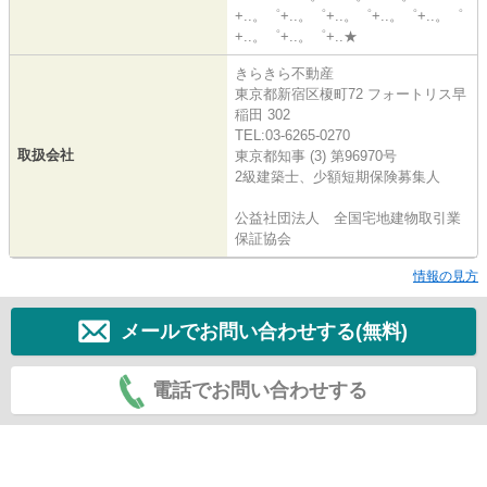
+..。゜+..。゜+..。゜+..。゜+..。゜
+..。゜+..。゜+..★
きらきら不動産
東京都新宿区榎町72 フォートリス早
稲田 302
TEL:03-6265-0270
取扱会社
東京都知事 (3) 第96970号
2級建築士、少額短期保険募集人
公益社団法人 全国宅地建物取引業
保証協会
情報の見方
メールでお問い合わせする(無料)
電話でお問い合わせする