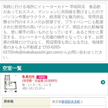
気軽に行ける場所にイトーヨーカドー 早稲田店 食品館
があっておススメ。マンションに光回線を繋げましたので
パソコン作業がラクラク。経済面でも魅力的な、管理共益
費ゼロ円のオススメのお部屋です。プライバシーにも配慮
された防音性の高いマンションタイプ。併設された駐輪場
も、使い勝手の良いものとなっています。あると何かと重
宝する、エレベーターも完備の物件となっています。お部
屋の情報だけではなく、周辺環境も気になる方は、地域密
着のきらきら不動産まで03-6265-
0270/info@wakabayashi.jpn.comからお問い合わせくださ
い。
空室一覧
9.8
万
円
NEW
(管理費・共益費 10,000円)
敷：1ヶ月｜礼：1ヶ月
4階 / 1R / 21.97㎡
所在地
東京都
新宿区
弁天町
１