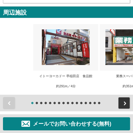
周辺施設
イトーヨーカドー 早稲田店 食品館
業務スーパ
約291m／4分
約351
前
メールでお問い合わせする(無料)