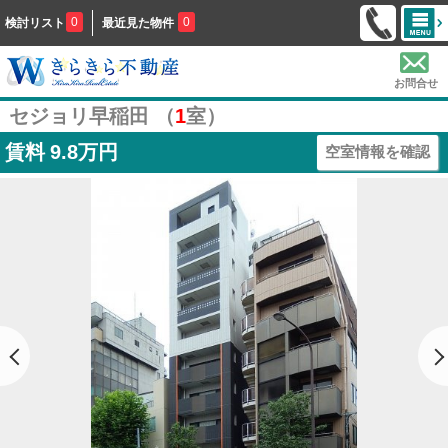
0
0
検討リスト
最近見た物件
お問合せ
セジョリ早稲田 （
1
室）
賃料
9.8万円
空室情報を確認