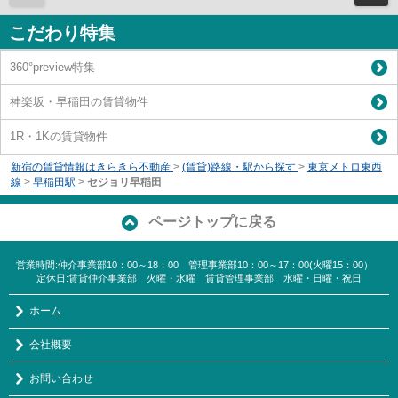
こだわり特集
360°preview特集
神楽坂・早稲田の賃貸物件
1R・1Kの賃貸物件
新宿の賃貸情報はきらきら不動産
>
(賃貸)路線・駅から探す
>
東京メトロ東西
線
>
早稲田駅
>
セジョリ早稲田
ページトップに戻る
営業時間:仲介事業部10：00～18：00 管理事業部10：00～17：00(火曜15：00）
定休日:賃貸仲介事業部 火曜・水曜 賃貸管理事業部 水曜・日曜・祝日
ホーム
会社概要
お問い合わせ