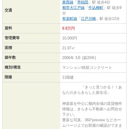
東西線
「
早稲田
」駅 徒歩4分
都営大江戸線
「
牛込柳町
」駅 徒歩9
交通
分
有楽町線
「
江戸川橋
」駅 徒歩12分
賃料
9.8万円
管理費等
10,000円
面積
21.97㎡
築年数
2006年 3月 (築20年)
種別/構造
マンション/鉄筋コンクリート
階建
11階建
「きっと見つかる！！あ
なたのきらきらした新生活」
神楽坂を中心に都内全域の賃貸物件
情報は、きらきら不動産へお問合せ
下さい。
豊富な写真、360°preview などホー
ムページ上でお部屋の確認ができま