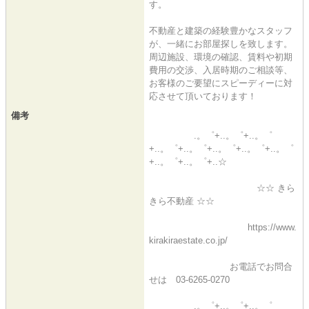
す。
不動産と建築の経験豊かなスタッフ
が、一緒にお部屋探しを致します。
周辺施設、環境の確認、賃料や初期
費用の交渉、入居時期のご相談等、
お客様のご要望にスピーディーに対
応させて頂いております！
備考
.。゜+..。゜+..。゜
+..。゜+..。゜+..。゜+..。゜+..。゜
+..。゜+..。゜+..☆
☆☆ きら
きら不動産 ☆☆
https://www.
kirakiraestate.co.jp/
お電話でお問合
せは 03-6265-0270
.。゜+..。゜+..。゜